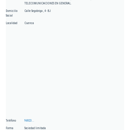
TELECOMUNICACIONES EN GENERAL.
Domicilio
Calle Segobriga , 4 - BJ
Social
Localidad
Cuenca
Teléfono
96923...
Forma
Sociedad limitada