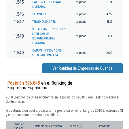
1.545
CAROLIVAN SOCIEDAD
pequeña
1071
LIMITADA.
1.546
CECRISA S.L.
pequeña
4322
1.547
TERMO CUENCA SL
pequeña
4322
RESTAURANTE HNOS TERRY
SOCIEDAD DE
1.548
pequeña
5611
RESPONSABILIDAD
LIMITADA.
CATUVEN INNOVACION
1.549
pequeña
2620
SOCIEDAD LIMITADA.
Ver Ranking de Empresas de Cuenca
Posición 396.845
en el Ranking de
Empresas Españolas
2010 Electronica Sl se encuentra en la posición 396.845 del Ranking Nacional
de Empresas.
A continuación podrá consultar la posición en el ranking de 2010 Electronica Sl
y empresas con posiciones similares:
Posición
Nombre de la empresa
Ventas (€)
Provincia
Nacional