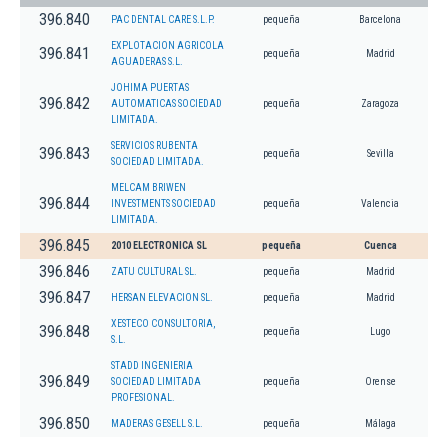
396.840
PAC DENTAL CARE S.L.P.
pequeña
Barcelona
EXPLOTACION AGRICOLA
396.841
pequeña
Madrid
AGUADERAS S.L.
JOHIMA PUERTAS
396.842
AUTOMATICAS SOCIEDAD
pequeña
Zaragoza
LIMITADA.
SERVICIOS RUBENTA
396.843
pequeña
Sevilla
SOCIEDAD LIMITADA.
MELCAM BRIWEN
396.844
INVESTMENTS SOCIEDAD
pequeña
Valencia
LIMITADA.
396.845
2010 ELECTRONICA SL
pequeña
Cuenca
396.846
ZATU CULTURAL SL.
pequeña
Madrid
396.847
HERSAN ELEVACION SL.
pequeña
Madrid
XESTECO CONSULTORIA,
396.848
pequeña
Lugo
S.L.
STADD INGENIERIA
396.849
SOCIEDAD LIMITADA
pequeña
Orense
PROFESIONAL.
396.850
MADERAS GESELL S.L.
pequeña
Málaga