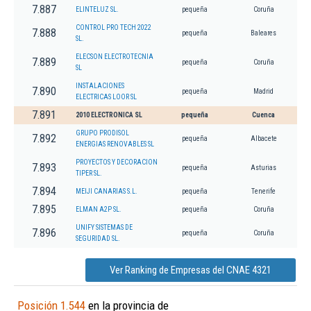
7.887
ELINTELUZ SL.
pequeña
Coruña
CONTROL PRO TECH 2022
7.888
pequeña
Baleares
SL.
ELECSON ELECTROTECNIA
7.889
pequeña
Coruña
SL
INSTALACIONES
7.890
pequeña
Madrid
ELECTRICAS LOOR SL
7.891
2010 ELECTRONICA SL
pequeña
Cuenca
GRUPO PRODISOL
7.892
pequeña
Albacete
ENERGIAS RENOVABLES SL
PROYECTOS Y DECORACION
7.893
pequeña
Asturias
TIPER SL.
7.894
MEIJI CANARIAS S.L.
pequeña
Tenerife
7.895
ELMAN A2P SL.
pequeña
Coruña
UNIFY SISTEMAS DE
7.896
pequeña
Coruña
SEGURIDAD SL.
Ver Ranking de Empresas del CNAE 4321
Posición 1.544
en la provincia de