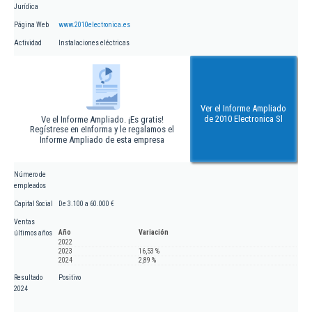
Jurídica
Página Web
www.2010electronica.es
Actividad
Instalaciones eléctricas
Ver el Informe Ampliado
de 2010 Electronica Sl
Ve el Informe Ampliado. ¡Es gratis!
Regístrese en eInforma y le regalamos el
Informe Ampliado de esta empresa
Número de
empleados
Capital Social
De 3.100 a 60.000 €
Ventas
Año
Variación
últimos años
2022
2023
16,53 %
2024
2,89 %
Resultado
Positivo
2024