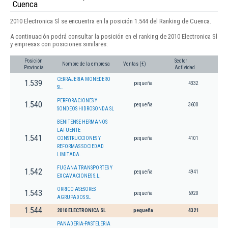
Cuenca
2010 Electronica Sl se encuentra en la posición 1.544 del Ranking de Cuenca.
A continuación podrá consultar la posición en el ranking de 2010 Electronica Sl
y empresas con posiciones similares:
Posición
Sector
Nombre de la empresa
Ventas (€)
Provincia
Actividad
CERRAJERIA MONEDERO
1.539
pequeña
4332
SL.
PERFORACIONES Y
1.540
pequeña
3600
SONDEOS HIDROSONDA SL
BENITENSE HERMANOS
LAFUENTE
1.541
CONSTRUCCIONES Y
pequeña
4101
REFORMAS SOCIEDAD
LIMITADA.
FUGANA TRANSPORTES Y
1.542
pequeña
4941
EXCAVACIONES S.L.
ORRICO ASESORES
1.543
pequeña
6920
AGRUPADOS SL
1.544
2010 ELECTRONICA SL
pequeña
4321
PANADERIA-PASTELERIA