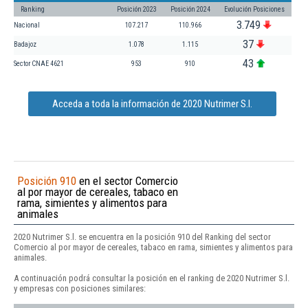
Ranking
Posición 2023
Posición 2024
Evolución Posiciones
3.749
Nacional
107.217
110.966
37
Badajoz
1.078
1.115
43
Sector CNAE 4621
953
910
Acceda a toda la información de 2020 Nutrimer S.l.
Posición 910
en el sector Comercio
al por mayor de cereales, tabaco en
rama, simientes y alimentos para
animales
2020 Nutrimer S.l. se encuentra en la posición 910 del Ranking del sector
Comercio al por mayor de cereales, tabaco en rama, simientes y alimentos para
animales.
A continuación podrá consultar la posición en el ranking de 2020 Nutrimer S.l.
y empresas con posiciones similares: