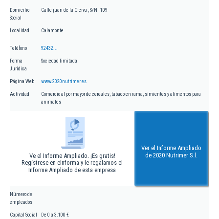
Domicilio
Calle juan de la Cierva , S/N - 109
Social
Localidad
Calamonte
Teléfono
92432...
Forma
Sociedad limitada
Jurídica
Página Web
www.2020nutrimer.es
Actividad
Comercio al por mayor de cereales, tabaco en rama, simientes y alimentos para
animales
Ver el Informe Ampliado
de 2020 Nutrimer S.l.
Ve el Informe Ampliado. ¡Es gratis!
Regístrese en eInforma y le regalamos el
Informe Ampliado de esta empresa
Número de
empleados
Capital Social
De 0 a 3.100 €