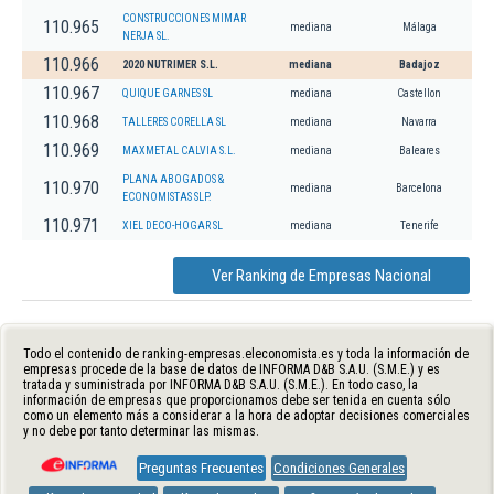
CONSTRUCCIONES MIMAR
110.965
mediana
Málaga
NERJA SL.
110.966
2020 NUTRIMER S.L.
mediana
Badajoz
110.967
QUIQUE GARNES SL
mediana
Castellon
110.968
TALLERES CORELLA SL
mediana
Navarra
110.969
MAXMETAL CALVIA S.L.
mediana
Baleares
PLANA ABOGADOS &
110.970
mediana
Barcelona
ECONOMISTAS SLP.
110.971
XIEL DECO-HOGAR SL
mediana
Tenerife
Ver Ranking de Empresas Nacional
Todo el contenido de ranking-empresas.eleconomista.es y toda la información de
empresas procede de la base de datos de INFORMA D&B S.A.U. (S.M.E.) y es
tratada y suministrada por INFORMA D&B S.A.U. (S.M.E.). En todo caso, la
información de empresas que proporcionamos debe ser tenida en cuenta sólo
como un elemento más a considerar a la hora de adoptar decisiones comerciales
y no debe por tanto determinar las mismas.
Preguntas Frecuentes
Condiciones Generales