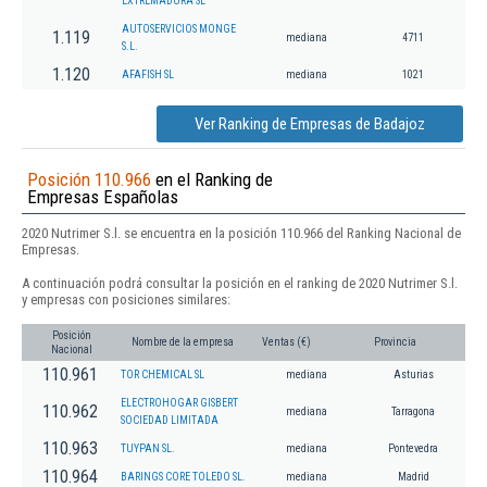
EXTREMADURA SL
AUTOSERVICIOS MONGE
1.119
mediana
4711
S.L.
1.120
AFAFISH SL
mediana
1021
Ver Ranking de Empresas de Badajoz
Posición 110.966
en el Ranking de
Empresas Españolas
2020 Nutrimer S.l. se encuentra en la posición 110.966 del Ranking Nacional de
Empresas.
A continuación podrá consultar la posición en el ranking de 2020 Nutrimer S.l.
y empresas con posiciones similares:
Posición
Nombre de la empresa
Ventas (€)
Provincia
Nacional
110.961
TOR CHEMICAL SL
mediana
Asturias
ELECTROHOGAR GISBERT
110.962
mediana
Tarragona
SOCIEDAD LIMITADA
110.963
TUYPAN SL.
mediana
Pontevedra
110.964
BARINGS CORE TOLEDO SL.
mediana
Madrid