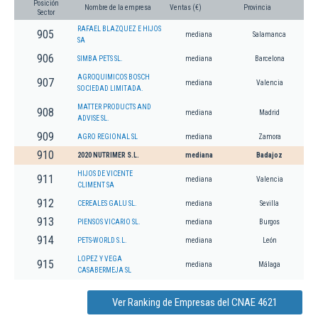
Posición
Nombre de la empresa
Ventas (€)
Provincia
Sector
RAFAEL BLAZQUEZ E HIJOS
905
mediana
Salamanca
SA
906
SIMBA PETS SL.
mediana
Barcelona
AGROQUIMICOS BOSCH
907
mediana
Valencia
SOCIEDAD LIMITADA.
MATTER PRODUCTS AND
908
mediana
Madrid
ADVISE SL.
909
AGRO REGIONAL SL
mediana
Zamora
910
2020 NUTRIMER S.L.
mediana
Badajoz
HIJOS DE VICENTE
911
mediana
Valencia
CLIMENT SA
912
CEREALES GALU SL.
mediana
Sevilla
913
PIENSOS VICARIO SL.
mediana
Burgos
914
PETS-WORLD S.L.
mediana
León
LOPEZ Y VEGA
915
mediana
Málaga
CASABERMEJA SL
Ver Ranking de Empresas del CNAE 4621