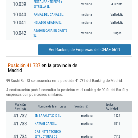
RESTAURANTE PEPE Y
10.039
mediana
Alicante
ESTRELLA SL.
10.040
RAMAL DEL CANAL SL.
mediana
Valladolid
10.041
HELADOS ABADIA SL.
mediana
Valladolid
ASADOR CASA BRIGANTE
10.042
mediana
Burgos
SL.
Ver Ranking de Empresas del CNAE 5611
Posición 41.737
en la provincia de
Madrid
99 Sushi Bar Sl se encuentra en la posición 41.737 del Ranking de Madrid.
A continuación podrá consultar la posición en el ranking de 99 Sushi Bar Sl y
empresas con posiciones similares:
Posición
Sector
Nombre de la empresa
Ventas (€)
Provincia
Actividad
41.732
EMBAPALET 2010 SL
mediana
1624
41.733
KAWAII CAFE SL.
mediana
5611
GABINETE TECNICO
41.734
ESTRUCTURAS DE
mediana
7112