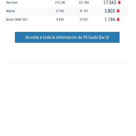
17.343
Nacional
210.240
227.583
3.805
Madrid
37.932
41.737
1.194
Sector CNAE 5611
8.843
10.037
Acceda a toda la información de 99 Sushi Bar Sl