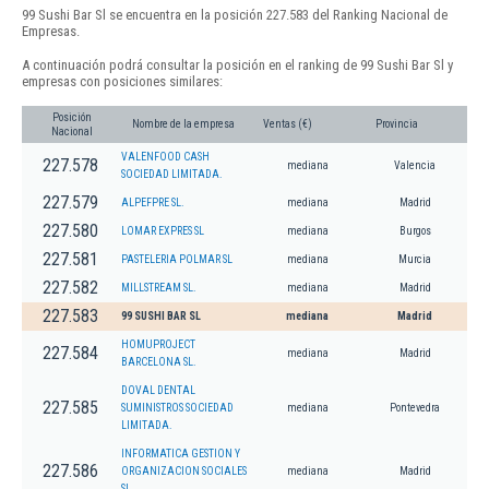
99 Sushi Bar Sl se encuentra en la posición 227.583 del Ranking Nacional de
Empresas.
A continuación podrá consultar la posición en el ranking de 99 Sushi Bar Sl y
empresas con posiciones similares:
Posición
Nombre de la empresa
Ventas (€)
Provincia
Nacional
VALENFOOD CASH
227.578
mediana
Valencia
SOCIEDAD LIMITADA.
227.579
ALPEFPRE SL.
mediana
Madrid
227.580
LOMAR EXPRES SL
mediana
Burgos
227.581
PASTELERIA POLMAR SL
mediana
Murcia
227.582
MILLSTREAM SL.
mediana
Madrid
227.583
99 SUSHI BAR SL
mediana
Madrid
HOMUPROJECT
227.584
mediana
Madrid
BARCELONA SL.
DOVAL DENTAL
227.585
SUMINISTROS SOCIEDAD
mediana
Pontevedra
LIMITADA.
INFORMATICA GESTION Y
227.586
ORGANIZACION SOCIALES
mediana
Madrid
SL