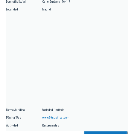
Domicilio Social
Calle Zurbano , 76 - 1 7
Localidad
Madrid
Forma Jurídica
Sociedad limitada
Página Web
www.99sushibar.com
Actividad
Restaurantes