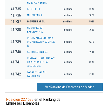
HORMIGON EHE SL
41.735
ALPEFPRE SL.
mediana
8299
41.736
MILLSTREAM SL.
mediana
7020
41.737
99 SUSHI BAR SL
mediana
5611
HOMUPROJECT
41.738
mediana
7020
BARCELONA SL.
INFORMATICA GESTION Y
41.739
ORGANIZACION SOCIALES
mediana
6210
SL
41.740
ACTIUMRUNNER SL.
mediana
4941
INNOVATIC EXCELENCIA Y
41.741
CREATIVIDAD EN LA
mediana
6290
SOLUCION SL
LACADOS GABRIEL
41.742
mediana
3100
TABACILA SL.
Ver Ranking de Empresas de Madrid
Posición 227.583
en el Ranking de
Empresas Españolas