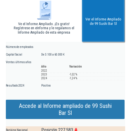
Ver el Informe Ampliado
de 99 Sushi Bar Sl
Ve el Informe Ampliado. ¡Es gratis!
Regístrese en eInforma y le regalamos el
Informe Ampliado de esta empresa
Número de empleados
Capital Social
De 3.100 a 60.000 €
Ventas últimos años
Año
Variación
2022
2023
-1,02 %
2024
-1,24 %
Resultado 2024
Positivo
Accede al Informe ampliado de 99 Sushi
Bar Sl
Posición 227.583
Ranking Nacional