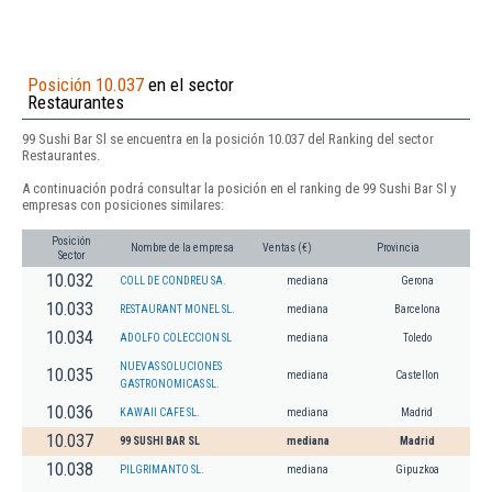
Posición 10.037
en el sector
Restaurantes
99 Sushi Bar Sl se encuentra en la posición 10.037 del Ranking del sector
Restaurantes.
A continuación podrá consultar la posición en el ranking de 99 Sushi Bar Sl y
empresas con posiciones similares:
Posición
Nombre de la empresa
Ventas (€)
Provincia
Sector
10.032
COLL DE CONDREU SA.
mediana
Gerona
10.033
RESTAURANT MONEL SL.
mediana
Barcelona
10.034
ADOLFO COLECCION SL
mediana
Toledo
NUEVAS SOLUCIONES
10.035
mediana
Castellon
GASTRONOMICAS SL.
10.036
KAWAII CAFE SL.
mediana
Madrid
10.037
99 SUSHI BAR SL
mediana
Madrid
10.038
PILGRIMANTO SL.
mediana
Gipuzkoa