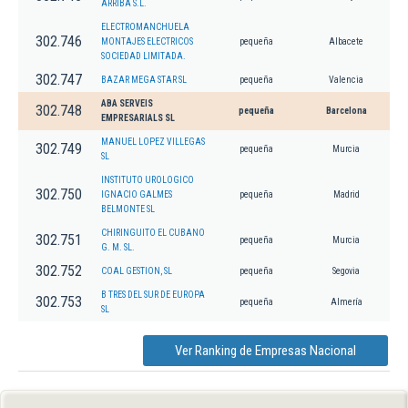
ARRIBA S.L.
ELECTROMANCHUELA
302.746
MONTAJES ELECTRICOS
pequeña
Albacete
SOCIEDAD LIMITADA.
302.747
BAZAR MEGA STAR SL
pequeña
Valencia
ABA SERVEIS
302.748
pequeña
Barcelona
EMPRESARIALS SL
MANUEL LOPEZ VILLEGAS
302.749
pequeña
Murcia
SL
INSTITUTO UROLOGICO
302.750
IGNACIO GALMES
pequeña
Madrid
BELMONTE SL
CHIRINGUITO EL CUBANO
302.751
pequeña
Murcia
G. M. SL.
302.752
COAL GESTION, SL
pequeña
Segovia
B TRES DEL SUR DE EUROPA
302.753
pequeña
Almería
SL
Ver Ranking de Empresas Nacional