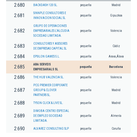
2.680
BACKDASH 120 SL.
pequeña
Madrid
SINNPLE CONSULTORES E
2.681
pequeña
Gipuzkoa
INNOVACION SOCIAL SL
GRUPO DE OPERACIONES
2.682
EMPRESARIALES L'ALCUDIA
pequeña
Valencia
SOCIEDAD LIMITADA.
CONSULTORES Y ASESORES
2.683
pequeña
Cádiz
DE EMPRESAS CAPITAL SL
2.684
EPSILON GAMES S.L.
pequeña
Arava,Álava
ABA SERVEIS
2.685
pequeña
Barcelona
EMPRESARIALS SL
2.686
THE HUB VALENCIA SL.
pequeña
Valencia
PCG PREMIER CORPORATE
2.687
GROUP & CLOVER
pequeña
Madrid
PARTNERS SL.
2.688
TYSON CLICK & LIVE SL.
pequeña
Madrid
DIMOBA CENTRO ESPECIAL
2.689
DE EMPLEO SOCIEDAD
pequeña
Almería
LIMITADA.
2.690
ALVAREZ CONSULTING SLP
pequeña
Coruña