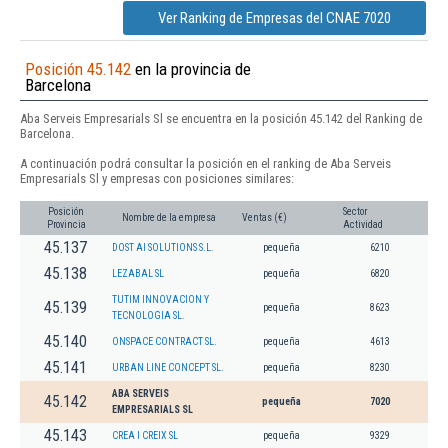
Ver Ranking de Empresas del CNAE 7020
Posición 45.142
en la provincia de
Barcelona
Aba Serveis Empresarials Sl se encuentra en la posición 45.142 del Ranking de
Barcelona.
A continuación podrá consultar la posición en el ranking de Aba Serveis
Empresarials Sl y empresas con posiciones similares:
Posición
Sector
Nombre de la empresa
Ventas (€)
Provincia
Actividad
45.137
DOST AI SOLUTIONS S.L.
pequeña
6210
45.138
LEZABAL SL
pequeña
6820
TUTIM INNOVACION Y
45.139
pequeña
8623
TECNOLOGIA SL.
45.140
ONSPACE CONTRACT SL.
pequeña
4613
45.141
URBAN LINE CONCEPT SL.
pequeña
8230
ABA SERVEIS
45.142
pequeña
7020
EMPRESARIALS SL
45.143
CREA I CREIX SL
pequeña
9329