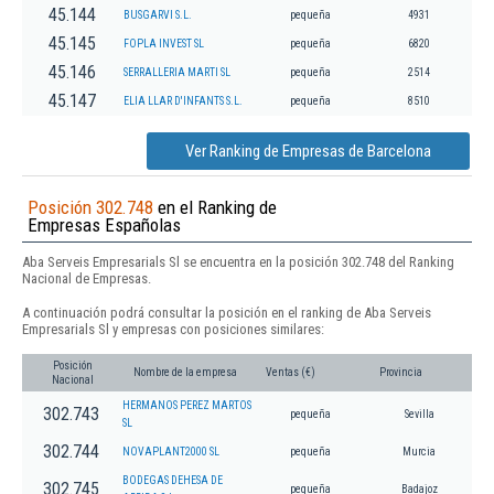
45.144
BUSGARVI S.L.
pequeña
4931
45.145
FOPLA INVEST SL
pequeña
6820
45.146
SERRALLERIA MARTI SL
pequeña
2514
45.147
ELIA LLAR D'INFANTS S.L.
pequeña
8510
Ver Ranking de Empresas de Barcelona
Posición 302.748
en el Ranking de
Empresas Españolas
Aba Serveis Empresarials Sl se encuentra en la posición 302.748 del Ranking
Nacional de Empresas.
A continuación podrá consultar la posición en el ranking de Aba Serveis
Empresarials Sl y empresas con posiciones similares:
Posición
Nombre de la empresa
Ventas (€)
Provincia
Nacional
HERMANOS PEREZ MARTOS
302.743
pequeña
Sevilla
SL
302.744
NOVAPLANT2000 SL
pequeña
Murcia
BODEGAS DEHESA DE
302.745
pequeña
Badajoz