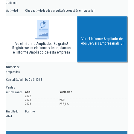
Jurídica
Actividad
Otras actividades de consultoría de gestión empresarial
Ver el Informe Ampliado de
Aba Serveis Empresarials Sl
Ve el Informe Ampliado. ¡Es gratis!
Regístrese en eInforma y le regalamos
el Informe Ampliado de esta empresa
Número de
empleados
Capital Social
De 0 a 3.100 €
Ventas
Año
Variación
últimos años
2022
2023
25 %
2024
235,1 %
Resultado
Positivo
2024