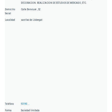
DECORACION. REALIZACION DE ESTUDIOS DE MERCADO, ETC.
Domicilio
Calle Benviure , 52
Social
Localidad
sant boi de Llobregat
Teléfono
93190...
Forma
Sociedad limitada