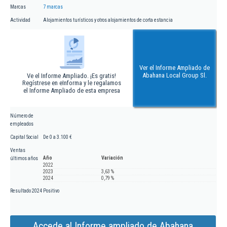
Marcas
7 marcas
Actividad
Alojamientos turísticos y otros alojamientos de corta estancia
Ver el Informe Ampliado de
Abahana Local Group Sl.
Ve el Informe Ampliado. ¡Es gratis!
Regístrese en eInforma y le regalamos
el Informe Ampliado de esta empresa
Número de
empleados
Capital Social
De 0 a 3.100 €
Ventas
Año
Variación
últimos años
2022
2023
3,63 %
2024
0,79 %
Resultado 2024
Positivo
Accede al Informe ampliado de Abahana