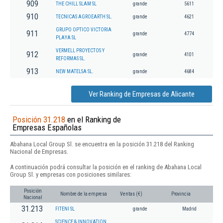
909
THE CHILL SLAM SL
grande
5611
910
TECNICAS AGROEARTH SL.
grande
4621
GRUPO OPTICO VICTORIA
911
grande
4774
PLAYA SL
VERMELL PROYECTOS Y
912
grande
4101
REFORMAS SL.
913
NEW MATELSA SL.
grande
4684
Ver Ranking de Empresas de Alicante
Posición 31.218
en el Ranking de
Empresas Españolas
Abahana Local Group Sl. se encuentra en la posición 31.218 del Ranking
Nacional de Empresas.
A continuación podrá consultar la posición en el ranking de Abahana Local
Group Sl. y empresas con posiciones similares:
Posición
Nombre de la empresa
Ventas (€)
Provincia
Nacional
31.213
FITENI SL
grande
Madrid
SCIENCE & INNOVATION