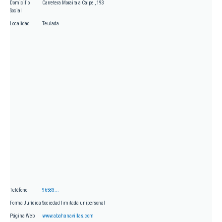
Domicilio
Carretera Moraira a Calpe , 193
Social
Localidad
Teulada
Teléfono
96583...
Forma Jurídica
Sociedad limitada unipersonal
Página Web
www.abahanavillas.com