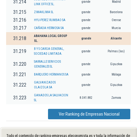
31.214
grande
Madrid
LINK OFFICE SL.
31.215
ZIMAKLIMA SL
grande
Barcelona
31.216
HYU-PEREZ RUMBAO SA
grande
Orense
31.217
CAÑADA HERMOSA SA
grande
Murcia
ABAHANA LOCAL GROUP
31.218
grande
Alicante
SL.
B Y S CARGA GENERAL,
31.219
grande
Palmas (las)
SOCIEDAD LIMITADA.
SARRALLE SERVICIOS
31.220
grande
Gipuzkoa
GENERALES SL
31.221
BARQUERO HERMANOS SA
grande
Málaga
GALVANIZADOS
31.222
grande
Gipuzkoa
OLAIZOLA SA
GANADOS LA SALVACION
31.223
8.041.882
Zamora
SL
Ver Ranking de Empresas Nacional
Todo el contenido de ranking-empresas.eleconomista.es y toda la información de