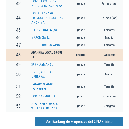
CONSTRUCCIONES Y
43
grande
Palmas (las)
EDIFICIOS ESPECIALES SA
COSTA LANZAROTE
44
PROMOCIONES SOCIEDAD
grande
Palmas (las)
ANONIMA
45
TURISMO BALEAR, SAU
grande
Baleares
46
MAROMESA SL.
grande
Madrid
47
HOLIDU HOSTS SPAIN SL.
grande
Baleares
ABAHANA LOCAL GROUP
48
grande
Alicante
SL.
49
SPB KLAYMAN SL.
grande
Tenerife
LIVE IT, SOCIEDAD
50
grande
Madrid
LIMITADA.
CANARY ISLANDS
51
grande
Tenerife
PARADISE SL
52
CORPORINMOBIL SL
grande
Palmas (las)
APARTAMENTOS 3000
53
grande
Zaragoza
SOCIEDAD LIMITADA.
Ver Ranking de Empresas del CNAE 5520