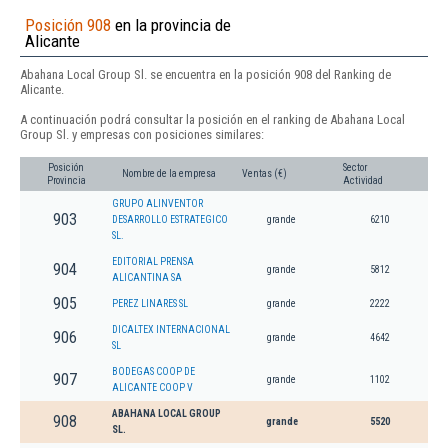
Posición 908
en la provincia de
Alicante
Abahana Local Group Sl. se encuentra en la posición 908 del Ranking de
Alicante.
A continuación podrá consultar la posición en el ranking de Abahana Local
Group Sl. y empresas con posiciones similares:
Posición
Sector
Nombre de la empresa
Ventas (€)
Provincia
Actividad
GRUPO ALINVENTOR
903
DESARROLLO ESTRATEGICO
grande
6210
SL.
EDITORIAL PRENSA
904
grande
5812
ALICANTINA SA
905
PEREZ LINARES SL
grande
2222
DICALTEX INTERNACIONAL
906
grande
4642
SL
BODEGAS COOP DE
907
grande
1102
ALICANTE COOP V
ABAHANA LOCAL GROUP
908
grande
5520
SL.