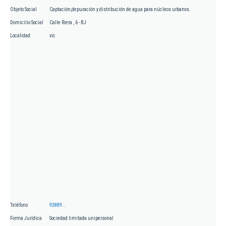
Objeto Social
Captación,depuración y distribución de agua para núcleos urbanos.
Domicilio Social
Calle Riera , 6 - BJ
Localidad
vic
Teléfono
93889...
Forma Jurídica
Sociedad limitada unipersonal