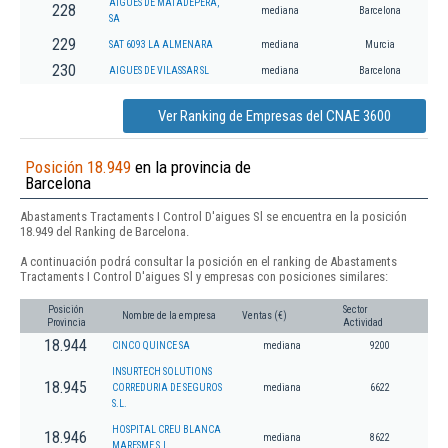
AIGUES DE MATADEPERA,
228
mediana
Barcelona
SA
229
SAT 6093 LA ALMENARA
mediana
Murcia
230
AIGUES DE VILASSAR SL
mediana
Barcelona
Ver Ranking de Empresas del CNAE 3600
Posición 18.949
en la provincia de
Barcelona
Abastaments Tractaments I Control D'aigues Sl se encuentra en la posición
18.949 del Ranking de Barcelona.
A continuación podrá consultar la posición en el ranking de Abastaments
Tractaments I Control D'aigues Sl y empresas con posiciones similares:
Posición
Sector
Nombre de la empresa
Ventas (€)
Provincia
Actividad
18.944
CINCO QUINCE SA
mediana
9200
INSURTECH SOLUTIONS
18.945
CORREDURIA DE SEGUROS
mediana
6622
S.L.
HOSPITAL CREU BLANCA
18.946
mediana
8622
MARESME S.L.