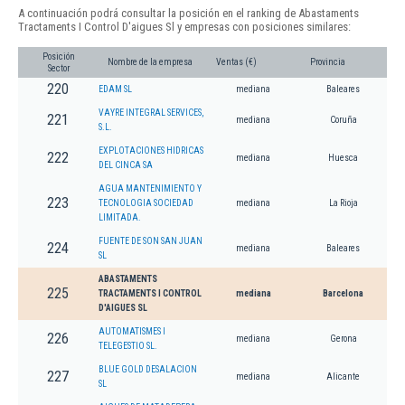
A continuación podrá consultar la posición en el ranking de Abastaments
Tractaments I Control D'aigues Sl y empresas con posiciones similares:
Posición
Nombre de la empresa
Ventas (€)
Provincia
Sector
220
EDAM SL
mediana
Baleares
VAYRE INTEGRAL SERVICES,
221
mediana
Coruña
S.L.
EXPLOTACIONES HIDRICAS
222
mediana
Huesca
DEL CINCA SA
AGUA MANTENIMIENTO Y
223
TECNOLOGIA SOCIEDAD
mediana
La Rioja
LIMITADA.
FUENTE DE SON SAN JUAN
224
mediana
Baleares
SL
ABASTAMENTS
225
TRACTAMENTS I CONTROL
mediana
Barcelona
D'AIGUES SL
AUTOMATISMES I
226
mediana
Gerona
TELEGESTIO SL.
BLUE GOLD DESALACION
227
mediana
Alicante
SL