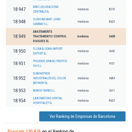
BMV LIQUIDACIONS
18.947
mediana
8210
CENTRALS SL.
CLINICAS SANT JORDI
18.948
mediana
8623
GARRAF S.L.
ABASTAMENTS
18.949
TRACTAMENTS I CONTROL
mediana
3600
D'AIGUES SL
FLORA & GEAN IMPORT
18.950
mediana
4642
EXPORT SL.
PHOENIX (SPAIN) PROPCO
18.951
mediana
4101
VIII S.L.
SUMINISTROS
18.952
INDUSTRIALES DEL COLOR
mediana
4684
REFINISH SL.
18.953
MIMOS TAPAS S.L.
mediana
5611
LABORATORIO DENTAL
18.954
mediana
8623
HOSPITALET SL
Ver Ranking de Empresas de Barcelona
Posición 120.876
en el Ranking de