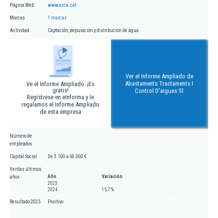
Página Web
www.azca.cat
Marcas
1 marcas
Actividad
Captación, depuración y distribución de agua
Ver el Informe Ampliado de
Abastaments Tractaments I
Ve el Informe Ampliado. ¡Es
gratis!
Control D'aigues Sl
Regístrese en eInforma y le
regalamos el Informe Ampliado
de esta empresa
Número de
empleados
Capital Social
De 3.100 a 60.000 €
Ventas últimos
Año
Variación
años
2023
2024
15,7 %
Resultado 2025
Positivo