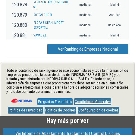
REPRESENTACION MICROO
120.878
mediana
Madrid
SL.
120.879
ROTRATOUR SL
mediana
Asturias
FLORA & GEAN IMPORT
120.880
mediana
Barcelona
EXPORT SL.
120.881
VASAL S.L.
mediana
Madrid
Ver Ranking de Empresas Nacional
Todo el contenido de ranking-empresas.eleconomista.es y toda la información de
empresas procede de la base de datos de INFORMA D&B S.A.U. (S.M.E.) y es
tratada y suministrada por INFORMA D&B S.A.U. (S.M.E.). En todo caso, la
información de empresas que proporcionamos debe ser tenida en cuenta sólo
como un elemento más a considerar a la hora de adoptar decisiones comerciales
y no debe por tanto determinar las mismas.
Preguntas Frecuentes
Condiciones Generales
Política de Privacidad
Política de Cookies
Configuración de cookies
Hay más por ver
Ver Informe de Abastaments Tractaments I Control D'aigues