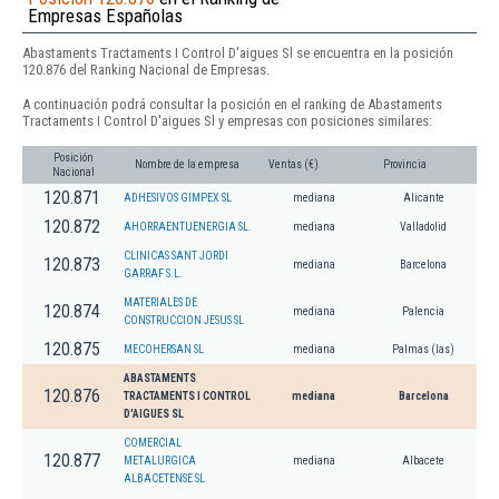
Empresas Españolas
Abastaments Tractaments I Control D'aigues Sl se encuentra en la posición
120.876 del Ranking Nacional de Empresas.
A continuación podrá consultar la posición en el ranking de Abastaments
Tractaments I Control D'aigues Sl y empresas con posiciones similares:
Posición
Nombre de la empresa
Ventas (€)
Provincia
Nacional
120.871
ADHESIVOS GIMPEX SL
mediana
Alicante
120.872
AHORRAENTUENERGIA SL.
mediana
Valladolid
CLINICAS SANT JORDI
120.873
mediana
Barcelona
GARRAF S.L.
MATERIALES DE
120.874
mediana
Palencia
CONSTRUCCION JESUS SL
120.875
MECOHERSAN SL
mediana
Palmas (las)
ABASTAMENTS
120.876
TRACTAMENTS I CONTROL
mediana
Barcelona
D'AIGUES SL
COMERCIAL
120.877
METALURGICA
mediana
Albacete
ALBACETENSE SL