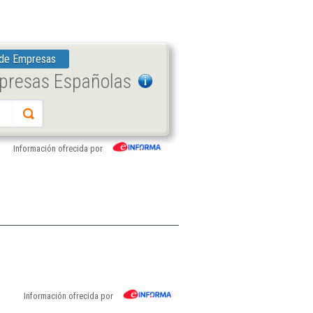
 de Empresas
mpresas Españolas
Información ofrecida por
Información ofrecida por