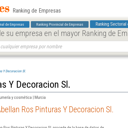
Ranking de Empresas
Ranking Sectorial
nal de Empresas
Ranking Provincial de Empresas
 de su empresa en el mayor Ranking de E
as Y Decoracion Sl.
as Y Decoracion Sl.
umería y cosmética | Murcia
bellan Ros Pinturas Y Decoracion Sl.
n Ros Pinturas Y Decoracion Sl. procede de la base de datos de