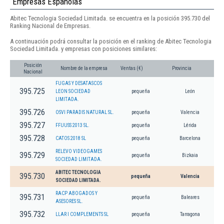
Empresas Españolas
Abitec Tecnologia Sociedad Limitada. se encuentra en la posición 395.730 del
Ranking Nacional de Empresas.
A continuación podrá consultar la posición en el ranking de Abitec Tecnologia
Sociedad Limitada. y empresas con posiciones similares:
Posición
Nombre de la empresa
Ventas (€)
Provincia
Nacional
FUGAS Y DESATASCOS
395.725
LEON SOCIEDAD
pequeña
León
LIMITADA.
395.726
OSVI PARADIS NATURAL SL.
pequeña
Valencia
395.727
FFUUSS 2013 SL.
pequeña
Lérida
395.728
CATOS 2018 SL
pequeña
Barcelona
RELEVO VIDEOGAMES
395.729
pequeña
Bizkaia
SOCIEDAD LIMITADA.
ABITEC TECNOLOGIA
395.730
pequeña
Valencia
SOCIEDAD LIMITADA.
RACP ABOGADOS Y
395.731
pequeña
Baleares
ASESORES SL.
395.732
LLAR I COMPLEMENTS SL
pequeña
Tarragona