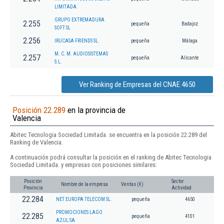
LIMITADA.
GRUPO EXTREMADURA
2.255
pequeña
Badajoz
SOFT SL
2.256
IRUCASA FRIENDS SL.
pequeña
Málaga
M. C. M. AUDIOSISTEMAS
2.257
pequeña
Alicante
S.L.
Ver Ranking de Empresas del CNAE 4650
Posición 22.289
en la provincia de
Valencia
Abitec Tecnologia Sociedad Limitada. se encuentra en la posición 22.289 del
Ranking de Valencia.
A continuación podrá consultar la posición en el ranking de Abitec Tecnologia
Sociedad Limitada. y empresas con posiciones similares:
Posición
Sector
Nombre de la empresa
Ventas (€)
Provincia
Actividad
22.284
NET EUROPA TELECOM SL.
pequeña
4650
PROMOCIONES LAGO
22.285
pequeña
4101
AZUL SA