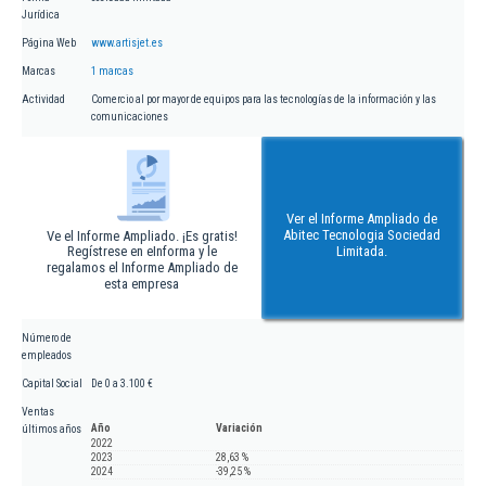
Jurídica
Página Web
www.artisjet.es
Marcas
1 marcas
Actividad
Comercio al por mayor de equipos para las tecnologías de la información y las
comunicaciones
Ver el Informe Ampliado de
Abitec Tecnologia Sociedad
Ve el Informe Ampliado. ¡Es gratis!
Regístrese en eInforma y le
Limitada.
regalamos el Informe Ampliado de
esta empresa
Número de
empleados
Capital Social
De 0 a 3.100 €
Ventas
Año
Variación
últimos años
2022
2023
28,63 %
2024
-39,25 %