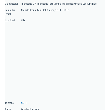
Objeto Social
Impresoras UV, Impresoras Textil, Impresoras Ecosolventes y Consumibles
Domicilio
Avenida Sequia Reial del Xuquer , 15 - BJ OCHO
Social
Localidad
Silla
Teléfono
96011...
Forma
Sociedad limitada