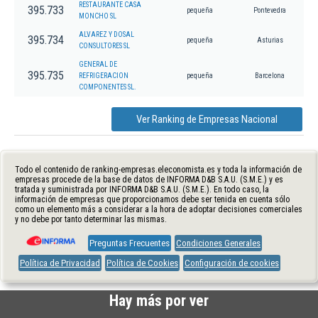
RESTAURANTE CASA
395.733
pequeña
Pontevedra
MONCHO SL
ALVAREZ Y DOSAL
395.734
pequeña
Asturias
CONSULTORES SL
GENERAL DE
395.735
REFRIGERACION
pequeña
Barcelona
COMPONENTES SL.
Ver Ranking de Empresas Nacional
Todo el contenido de ranking-empresas.eleconomista.es y toda la información de
empresas procede de la base de datos de INFORMA D&B S.A.U. (S.M.E.) y es
tratada y suministrada por INFORMA D&B S.A.U. (S.M.E.). En todo caso, la
información de empresas que proporcionamos debe ser tenida en cuenta sólo
como un elemento más a considerar a la hora de adoptar decisiones comerciales
y no debe por tanto determinar las mismas.
Preguntas Frecuentes
Condiciones Generales
Política de Privacidad
Política de Cookies
Configuración de cookies
Hay más por ver