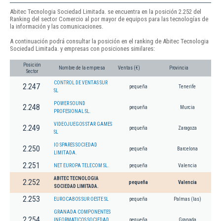
Abitec Tecnologia Sociedad Limitada. se encuentra en la posición 2.252 del
Ranking del sector Comercio al por mayor de equipos para las tecnologías de
la información y las comunicaciones.
A continuación podrá consultar la posición en el ranking de Abitec Tecnologia
Sociedad Limitada. y empresas con posiciones similares:
Posición
Nombre de la empresa
Ventas (€)
Provincia
Sector
CONTROL DE VENTAS SUR
2.247
pequeña
Tenerife
SL
POWER SOUND
2.248
pequeña
Murcia
PROFESIONAL SL.
VIDEOJUEGOS STAR GAMES
2.249
pequeña
Zaragoza
SL
IO SPARES SOCIEDAD
2.250
pequeña
Barcelona
LIMITADA.
2.251
NET EUROPA TELECOM SL.
pequeña
Valencia
ABITEC TECNOLOGIA
2.252
pequeña
Valencia
SOCIEDAD LIMITADA.
2.253
EUROCABOS SUR OESTE SL
pequeña
Palmas (las)
GRANADA COMPONENTES
2.254
INFORMATICOS SOCIEDAD
pequeña
Granada