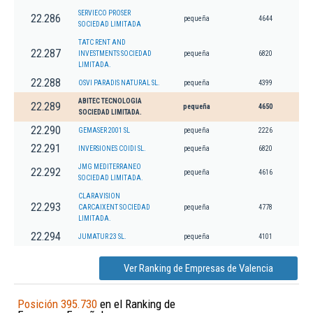
SERVIECO PROSER
22.286
pequeña
4644
SOCIEDAD LIMITADA
TATC RENT AND
22.287
INVESTMENTS SOCIEDAD
pequeña
6820
LIMITADA.
22.288
OSVI PARADIS NATURAL SL.
pequeña
4399
ABITEC TECNOLOGIA
22.289
pequeña
4650
SOCIEDAD LIMITADA.
22.290
GEMASER 2001 SL
pequeña
2226
22.291
INVERSIONES COIDI SL.
pequeña
6820
JMG MEDITERRANEO
22.292
pequeña
4616
SOCIEDAD LIMITADA.
CLARAVISION
22.293
CARCAIXENT SOCIEDAD
pequeña
4778
LIMITADA.
22.294
JUMATUR 23 SL.
pequeña
4101
Ver Ranking de Empresas de Valencia
Posición 395.730
en el Ranking de