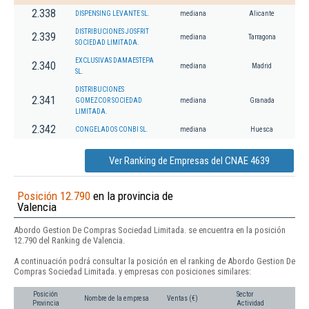
2.338
DISPENSING LEVANTE SL.
mediana
Alicante
DISTRIBUCIONES JOSFRIT
2.339
mediana
Tarragona
SOCIEDAD LIMITADA.
EXCLUSIVAS DAMAESTEPA
2.340
mediana
Madrid
SL.
DISTRIBUCIONES
2.341
GOMEZCOR SOCIEDAD
mediana
Granada
LIMITADA.
2.342
CONGELADOS CONBI SL.
mediana
Huesca
Ver Ranking de Empresas del CNAE 4639
Posición 12.790
en la provincia de
Valencia
Abordo Gestion De Compras Sociedad Limitada. se encuentra en la posición
12.790 del Ranking de Valencia.
A continuación podrá consultar la posición en el ranking de Abordo Gestion De
Compras Sociedad Limitada. y empresas con posiciones similares:
Posición
Sector
Nombre de la empresa
Ventas (€)
Provincia
Actividad