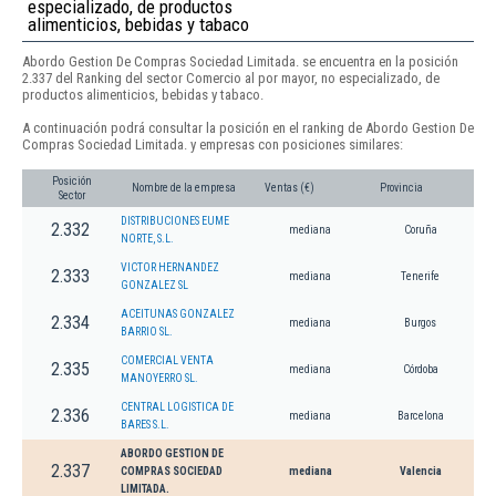
especializado, de productos
alimenticios, bebidas y tabaco
Abordo Gestion De Compras Sociedad Limitada. se encuentra en la posición
2.337 del Ranking del sector Comercio al por mayor, no especializado, de
productos alimenticios, bebidas y tabaco.
A continuación podrá consultar la posición en el ranking de Abordo Gestion De
Compras Sociedad Limitada. y empresas con posiciones similares:
Posición
Nombre de la empresa
Ventas (€)
Provincia
Sector
DISTRIBUCIONES EUME
2.332
mediana
Coruña
NORTE, S.L.
VICTOR HERNANDEZ
2.333
mediana
Tenerife
GONZALEZ SL
ACEITUNAS GONZALEZ
2.334
mediana
Burgos
BARRIO SL.
COMERCIAL VENTA
2.335
mediana
Córdoba
MANOYERRO SL.
CENTRAL LOGISTICA DE
2.336
mediana
Barcelona
BARES S.L.
ABORDO GESTION DE
2.337
COMPRAS SOCIEDAD
mediana
Valencia
LIMITADA.