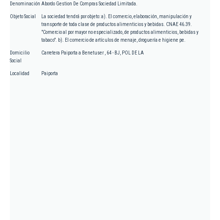
Denominación
Abordo Gestion De Compras Sociedad Limitada.
Objeto Social
La sociedad tendrá por objeto: a). El comercio, elaboración, manipulación y
transporte de toda clase de productos alimenticios y bebidas. CNAE 46.39.
"Comercio al por mayor no especializado, de productos alimenticios, bebidas y
tabaco". b). El comercio de artículos de menaje, droguería e higiene pe.
Domicilio
Carretera Paiporta a Benetuser , 64 - BJ, POL DE LA
Social
Localidad
Paiporta