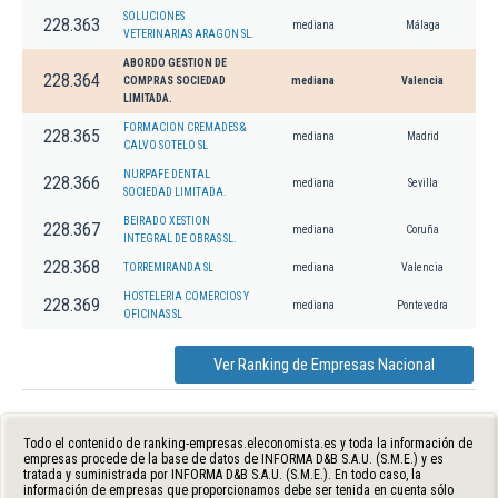
SOLUCIONES
228.363
mediana
Málaga
VETERINARIAS ARAGON SL.
ABORDO GESTION DE
228.364
COMPRAS SOCIEDAD
mediana
Valencia
LIMITADA.
FORMACION CREMADES &
228.365
mediana
Madrid
CALVO SOTELO SL
NURPAFE DENTAL
228.366
mediana
Sevilla
SOCIEDAD LIMITADA.
BEIRADO XESTION
228.367
mediana
Coruña
INTEGRAL DE OBRAS SL.
228.368
TORREMIRANDA SL
mediana
Valencia
HOSTELERIA COMERCIOS Y
228.369
mediana
Pontevedra
OFICINAS SL
Ver Ranking de Empresas Nacional
Todo el contenido de ranking-empresas.eleconomista.es y toda la información de
empresas procede de la base de datos de INFORMA D&B S.A.U. (S.M.E.) y es
tratada y suministrada por INFORMA D&B S.A.U. (S.M.E.). En todo caso, la
información de empresas que proporcionamos debe ser tenida en cuenta sólo