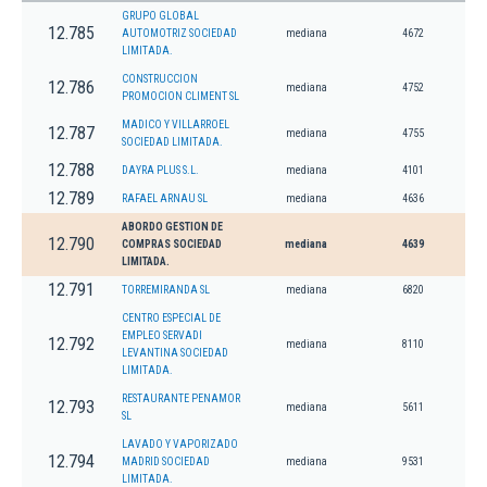
GRUPO GLOBAL
12.785
AUTOMOTRIZ SOCIEDAD
mediana
4672
LIMITADA.
CONSTRUCCION
12.786
mediana
4752
PROMOCION CLIMENT SL
MADICO Y VILLARROEL
12.787
mediana
4755
SOCIEDAD LIMITADA.
12.788
DAYRA PLUS S.L.
mediana
4101
12.789
RAFAEL ARNAU SL
mediana
4636
ABORDO GESTION DE
12.790
COMPRAS SOCIEDAD
mediana
4639
LIMITADA.
12.791
TORREMIRANDA SL
mediana
6820
CENTRO ESPECIAL DE
EMPLEO SERVADI
12.792
mediana
8110
LEVANTINA SOCIEDAD
LIMITADA.
RESTAURANTE PENAMOR
12.793
mediana
5611
SL
LAVADO Y VAPORIZADO
12.794
MADRID SOCIEDAD
mediana
9531
LIMITADA.