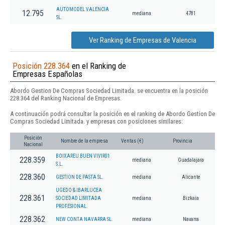
AUTOMODEL VALENCIA
12.795
mediana
4781
SL.
Ver Ranking de Empresas de Valencia
Posición 228.364
en el Ranking de
Empresas Españolas
Abordo Gestion De Compras Sociedad Limitada. se encuentra en la posición
228.364 del Ranking Nacional de Empresas.
A continuación podrá consultar la posición en el ranking de Abordo Gestion De
Compras Sociedad Limitada. y empresas con posiciones similares:
Posición
Nombre de la empresa
Ventas (€)
Provincia
Nacional
BOIXAREU BUEN VIVIR01
228.359
mediana
Guadalajara
S.L.
228.360
GESTION DE PASTA SL.
mediana
Alicante
UGEDO & IBARLUCEA
228.361
SOCIEDAD LIMITADA
mediana
Bizkaia
PROFESIONAL.
228.362
NEW CONTA NAVARRA SL.
mediana
Navarra