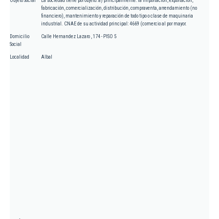
Objeto Social
La sociedad tiene por objeto: a) principalmente: la importación, exportación,
fabricación, comercialización, distribución, compraventa, arrendamiento (no
financiero), mantenimiento y reparación de todo tipo o clase de maquinaria
industrial. CNAE de su actividad principal: 4669 (comercio al por mayor.
Domicilio
Calle Hernandez Lazaro , 174 - PISO 5
Social
Localidad
Albal