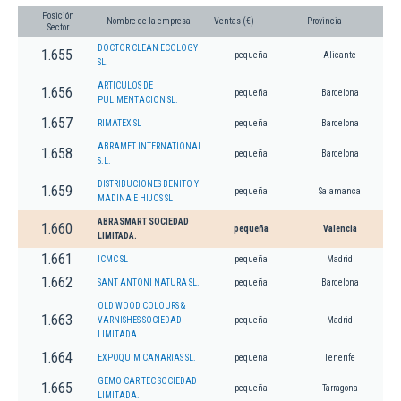
Posición
Nombre de la empresa
Ventas (€)
Provincia
Sector
DOCTOR CLEAN ECOLOGY
1.655
pequeña
Alicante
SL.
ARTICULOS DE
1.656
pequeña
Barcelona
PULIMENTACION SL.
1.657
RIMATEX SL
pequeña
Barcelona
ABRAMET INTERNATIONAL
1.658
pequeña
Barcelona
S.L.
DISTRIBUCIONES BENITO Y
1.659
pequeña
Salamanca
MADINA E HIJOS SL
ABRASMART SOCIEDAD
1.660
pequeña
Valencia
LIMITADA.
1.661
ICMC SL
pequeña
Madrid
1.662
SANT ANTONI NATURA SL.
pequeña
Barcelona
OLD WOOD COLOURS &
1.663
VARNISHES SOCIEDAD
pequeña
Madrid
LIMITADA
1.664
EXPOQUIM CANARIAS SL.
pequeña
Tenerife
GEMO CAR TEC SOCIEDAD
1.665
pequeña
Tarragona
LIMITADA.