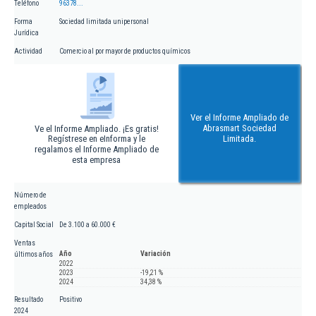
Teléfono
96378...
Forma
Sociedad limitada unipersonal
Jurídica
Actividad
Comercio al por mayor de productos químicos
Ver el Informe Ampliado de
Abrasmart Sociedad
Ve el Informe Ampliado. ¡Es gratis!
Regístrese en eInforma y le
Limitada.
regalamos el Informe Ampliado de
esta empresa
Número de
empleados
Capital Social
De 3.100 a 60.000 €
Ventas
Año
Variación
últimos años
2022
2023
-19,21 %
2024
34,38 %
Resultado
Positivo
2024