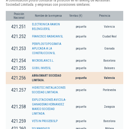
A continuación podrá consultar la posición en el ranking de Abrasmart
Sociedad Limitada. y empresas con posiciones similares:
Posición
Nombre de la empresa
Ventas (€)
Provincia
Nacional
ELECTRONICA RAMON
421.251
pequeña
Valencia
BELENGUER SL
421.252
FRANCISCO RABADAN SL
pequeña
Ciudad Real
PERIPLOS-TOPOGRAFIA
421.253
APLICADA A LA
pequeña
Granada
CONSTRUCCION SL
421.254
MICROBLANC S.L.
pequeña
Barcelona
421.255
GOBIL INVES SL
pequeña
Baleares
ABRASMART SOCIEDAD
421.256
pequeña
Valencia
LIMITADA.
HIDROTEC INSTALACIONES
421.257
pequeña
Pontevedra
SOCIEDAD LIMITADA.
EXPLOTACIONES AVICOLA-
GANADERAS HERNANDEZ
421.258
pequeña
Zaragoza
MARCO SOCIEDAD
LIMITADA.
421.259
VETS IN PROGESS SLP
pequeña
Barcelona
421.260
SOLMAN365 SL.
pequeña
Málaga