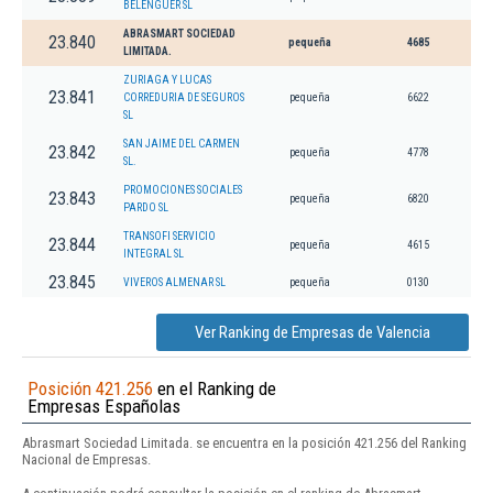
BELENGUER SL
ABRASMART SOCIEDAD
23.840
pequeña
4685
LIMITADA.
ZURIAGA Y LUCAS
23.841
CORREDURIA DE SEGUROS
pequeña
6622
SL
SAN JAIME DEL CARMEN
23.842
pequeña
4778
SL.
PROMOCIONES SOCIALES
23.843
pequeña
6820
PARDO SL
TRANSOFI SERVICIO
23.844
pequeña
4615
INTEGRAL SL
23.845
VIVEROS ALMENAR SL
pequeña
0130
Ver Ranking de Empresas de Valencia
Posición 421.256
en el Ranking de
Empresas Españolas
Abrasmart Sociedad Limitada. se encuentra en la posición 421.256 del Ranking
Nacional de Empresas.