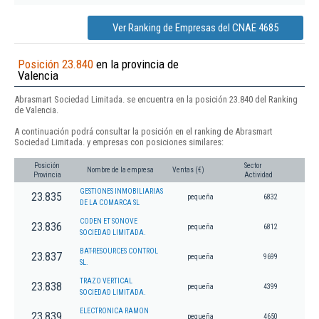
Ver Ranking de Empresas del CNAE 4685
Posición 23.840
en la provincia de
Valencia
Abrasmart Sociedad Limitada. se encuentra en la posición 23.840 del Ranking
de Valencia.
A continuación podrá consultar la posición en el ranking de Abrasmart
Sociedad Limitada. y empresas con posiciones similares:
Posición
Sector
Nombre de la empresa
Ventas (€)
Provincia
Actividad
GESTIONES INMOBILIARIAS
23.835
pequeña
6832
DE LA COMARCA SL
CODEN ET SONOVE
23.836
pequeña
6812
SOCIEDAD LIMITADA.
BAT-RESOURCES CONTROL
23.837
pequeña
9699
SL.
TRAZO VERTICAL
23.838
pequeña
4399
SOCIEDAD LIMITADA.
ELECTRONICA RAMON
23.839
pequeña
4650