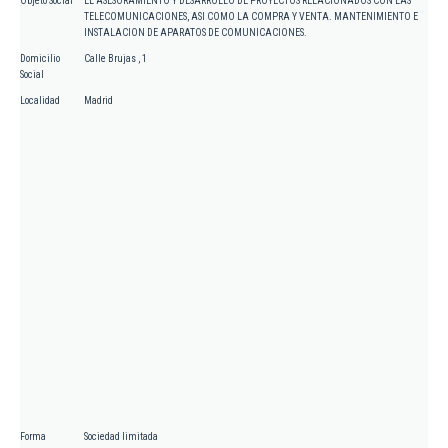
Objeto Social
EL ASESORAMIENTO Y DESARROLLO DE PROYECTOS RELACIONADOS CON LAS
TELECOMUNICACIONES, ASI COMO LA COMPRA Y VENTA. MANTENIMIENTO E
INSTALACION DE APARATOS DE COMUNICACIONES.
Domicilio
Calle Brujas , 1
Social
Localidad
Madrid
Forma
Sociedad limitada