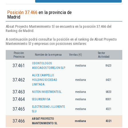
Posición 37.466
en la provincia de
Madrid
Absat Proyecto Mantenimiento Sl se encuentra en la posición 37.466 del
Ranking de Madrid.
A continuación podrá consultar la posición en el ranking de Absat Proyecto
Mantenimiento Sl y empresas con posiciones similares:
Posición
Sector
Nombre de la empresa
Ventas (€)
Provincia
Actividad
ODONTOLOGOS
37.461
mediana
8623
ASOCIADOS TORREJON SLP.
ALICE CAMPELLO
37.462
HOLDING SOCIEDAD
mediana
6421
LIMITADA.
37.463
NOTEN INVESTMENTS SL.
mediana
6820
37.464
SEGURSERVI SA
mediana
8001
ELECTRICIDAD J LLORENTE
37.465
mediana
4321
SLU
ABSAT PROYECTO
37.466
mediana
4321
MANTENIMIENTO SL