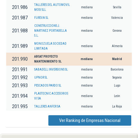
TALLERES DEL AUTOMOVIL
201.986
mediana
Sevilla
MOSI SLL
201.987
FUREVA SL
mediana
Valencia
CONSTRUCCIONS J.
201.988
MARTINEZ PORTABELLA
mediana
Gerona
S.L.
MONOZUELA SOCIEDAD
201.989
mediana
Almería
LIMITADA
ABSAT PROYECTO
201.990
mediana
Madrid
MANTENIMIENTO SL
201.991
SABADELL INVERSIONS SL
mediana
Barcelona
201.992
UPNOR SL
mediana
Segovia
201.993
PESCADOS PARDO SL
mediana
Lugo
PLASTECNIC ACCESORIOS
201.994
mediana
León
VI SA
201.995
TALLERES ANFER SA
mediana
La Rioja
Ver Ranking de Empresas Nacional