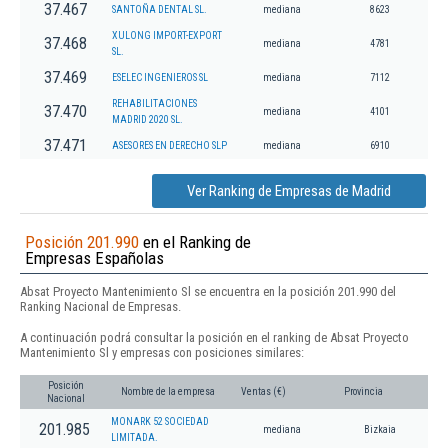
37.467
SANTOÑA DENTAL SL.
mediana
8623
XULONG IMPORT-EXPORT
37.468
mediana
4781
SL.
37.469
ESELEC INGENIEROS SL
mediana
7112
REHABILITACIONES
37.470
mediana
4101
MADRID 2020 SL.
37.471
ASESORES EN DERECHO SLP
mediana
6910
Ver Ranking de Empresas de Madrid
Posición 201.990
en el Ranking de
Empresas Españolas
Absat Proyecto Mantenimiento Sl se encuentra en la posición 201.990 del
Ranking Nacional de Empresas.
A continuación podrá consultar la posición en el ranking de Absat Proyecto
Mantenimiento Sl y empresas con posiciones similares:
Posición
Nombre de la empresa
Ventas (€)
Provincia
Nacional
MONARK 52 SOCIEDAD
201.985
mediana
Bizkaia
LIMITADA.