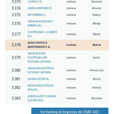
3.373
LLUNIX 21 SL
mediana
Barcelona
3.374
GARCIA BERTOMEU SL
mediana
Alicante
3.375
BIOTHERMIA S.L.
mediana
Badajoz
INSTALACIONES DIAZ Y
3.376
mediana
Málaga
SERRANO SLL.
ELECTRICIDAD J LLORENTE
3.377
mediana
Madrid
SLU
ABSAT PROYECTO
3.378
mediana
Madrid
MANTENIMIENTO SL
INSTALACIONES
3.379
ELECTRICAS ILIPA
mediana
Sevilla
SOCIEDAD LIMITADA.
SHEGALAN ELECTRICOS
3.380
mediana
Palmas (las)
SOCIEDAD LIMITADA.
3.381
OSJISA ELECTRIC SL.
mediana
Murcia
MONTAJES ELECTRICOS
3.382
mediana
Almería
AVILA SL
APARELLAJES Y CUADROS
3.383
mediana
Barcelona
ELECTRICOS SL
Ver Ranking de Empresas del CNAE 4321