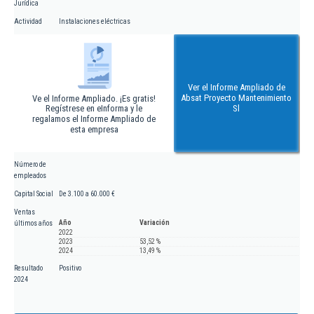
Jurídica
Actividad
Instalaciones eléctricas
Ver el Informe Ampliado de
Absat Proyecto Mantenimiento
Ve el Informe Ampliado. ¡Es gratis!
Regístrese en eInforma y le
Sl
regalamos el Informe Ampliado de
esta empresa
Número de
empleados
Capital Social
De 3.100 a 60.000 €
Ventas
Año
Variación
últimos años
2022
2023
53,52 %
2024
13,49 %
Resultado
Positivo
2024