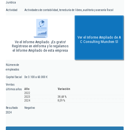
Jurídica
Actividad
Actividades de contabilidad, teneduría de libros, auditoría y asesoría fiscal
Ver el Informe Ampliado de A
C Consulting Munchen Sl
Ve el Informe Ampliado. ¡Es gratis!
Regístrese en eInforma y le regalamos
el Informe Ampliado de esta empresa
Número de
empleados
Capital Social
De 3.100 a 60.000 €
Ventas
Año
Variación
últimos años
2022
2023
38,68 %
2024
8,09 %
Resultado
Negativo
2024