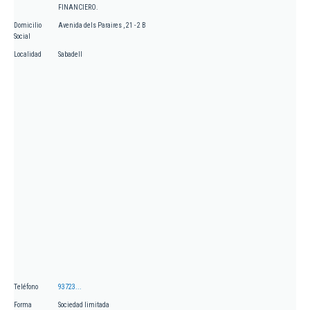
FINANCIERO.
Domicilio
Avenida dels Paraires , 21 - 2 B
Social
Localidad
Sabadell
Teléfono
93723...
Forma
Sociedad limitada