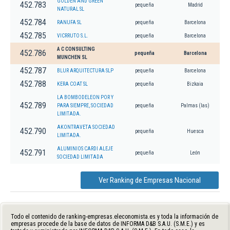
GOLDEN AND GREEN
452.783
pequeña
Madrid
NATURAL SL
452.784
RANUFA SL
pequeña
Barcelona
452.785
VICRRUTO S.L.
pequeña
Barcelona
A C CONSULTING
452.786
pequeña
Barcelona
MUNCHEN SL
452.787
BLUR ARQUITECTURA SLP
pequeña
Barcelona
452.788
KERA COAT SL
pequeña
Bizkaia
LA BOMBODELEON POR Y
452.789
PARA SIEMPRE, SOCIEDAD
pequeña
Palmas (las)
LIMITADA.
AKONTRAVETA SOCIEDAD
452.790
pequeña
Huesca
LIMITADA.
ALUMINIOS CARDI ALEJE
452.791
pequeña
León
SOCIEDAD LIMITADA
Ver Ranking de Empresas Nacional
Todo el contenido de ranking-empresas.eleconomista.es y toda la información de
empresas procede de la base de datos de INFORMA D&B S.A.U. (S.M.E.) y es