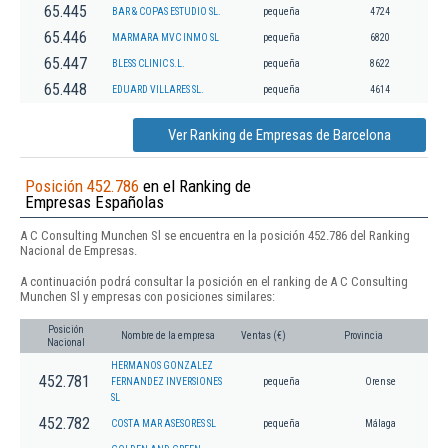
65.445
BAR & COPAS ESTUDIO SL.
pequeña
4724
65.446
MARMARA MVC INMO SL
pequeña
6820
65.447
BLESS CLINIC S.L.
pequeña
8622
65.448
EDUARD VILLARES SL.
pequeña
4614
Ver Ranking de Empresas de Barcelona
Posición 452.786
en el Ranking de
Empresas Españolas
A C Consulting Munchen Sl se encuentra en la posición 452.786 del Ranking
Nacional de Empresas.
A continuación podrá consultar la posición en el ranking de A C Consulting
Munchen Sl y empresas con posiciones similares:
Posición
Nombre de la empresa
Ventas (€)
Provincia
Nacional
HERMANOS GONZALEZ
452.781
FERNANDEZ INVERSIONES
pequeña
Orense
SL
452.782
COSTA MAR ASESORES SL
pequeña
Málaga