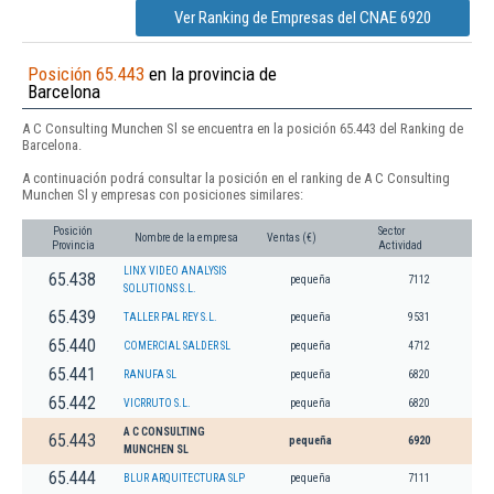
Ver Ranking de Empresas del CNAE 6920
Posición 65.443
en la provincia de
Barcelona
A C Consulting Munchen Sl se encuentra en la posición 65.443 del Ranking de
Barcelona.
A continuación podrá consultar la posición en el ranking de A C Consulting
Munchen Sl y empresas con posiciones similares:
Posición
Sector
Nombre de la empresa
Ventas (€)
Provincia
Actividad
LINX VIDEO ANALYSIS
65.438
pequeña
7112
SOLUTIONS S.L.
65.439
TALLER PAL REY S.L.
pequeña
9531
65.440
COMERCIAL SALDER SL
pequeña
4712
65.441
RANUFA SL
pequeña
6820
65.442
VICRRUTO S.L.
pequeña
6820
A C CONSULTING
65.443
pequeña
6920
MUNCHEN SL
65.444
BLUR ARQUITECTURA SLP
pequeña
7111