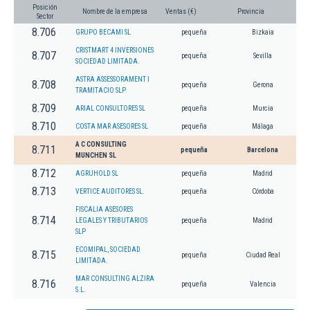
Posición
Nombre de la empresa
Ventas (€)
Provincia
Sector
8.706
GRUPO BECAMI SL
pequeña
Bizkaia
CRISTMART 4 INVERSIONES
8.707
pequeña
Sevilla
SOCIEDAD LIMITADA.
ASTRA ASSESSORAMENT I
8.708
pequeña
Gerona
TRAMITACIO SLP
8.709
ARIAL CONSULTORES SL
pequeña
Murcia
8.710
COSTA MAR ASESORES SL
pequeña
Málaga
A C CONSULTING
8.711
pequeña
Barcelona
MUNCHEN SL
8.712
AGRUHOLD SL
pequeña
Madrid
8.713
VERTICE AUDITORES SL.
pequeña
Córdoba
FISCALIA ASESORES
8.714
LEGALES Y TRIBUTARIOS
pequeña
Madrid
SLP
ECOMIPAL, SOCIEDAD
8.715
pequeña
Ciudad Real
LIMITADA.
MAR CONSULTING ALZIRA
8.716
pequeña
Valencia
S.L.