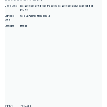
Objeto Social
Realización de estudios de mercado y realización de encuestas de opinión
pública.
Domicilio
Calle Salvador de Madariaga , 1
Social
Localidad
Madrid
Teléfono
913777200