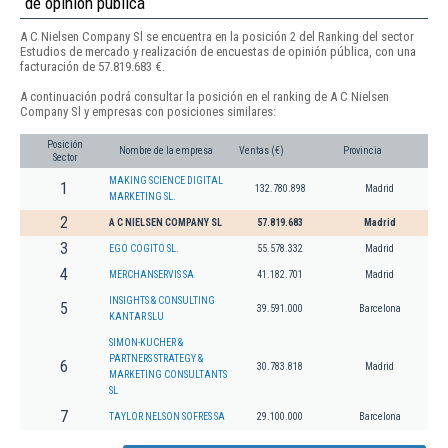
de opinión pública
A C Nielsen Company Sl se encuentra en la posición 2 del Ranking del sector
Estudios de mercado y realización de encuestas de opinión pública, con una
facturación de 57.819.683 €.
A continuación podrá consultar la posición en el ranking de A C Nielsen
Company Sl y empresas con posiciones similares:
Posición
Nombre de la empresa
Ventas (€)
Provincia
Sector
MAKING SCIENCE DIGITAL
1
132.780.898
Madrid
MARKETING SL.
2
A C NIELSEN COMPANY SL
57.819.683
Madrid
3
EGO COGITO SL.
55.578.332
Madrid
4
MERCHANSERVIS SA
41.182.701
Madrid
INSIGHTS & CONSULTING
5
39.591.000
Barcelona
KANTAR SLU
SIMON-KUCHER &
PARTNERS STRATEGY &
6
30.783.818
Madrid
MARKETING CONSULTANTS
SL
7
TAYLOR NELSON SOFRES SA
29.100.000
Barcelona