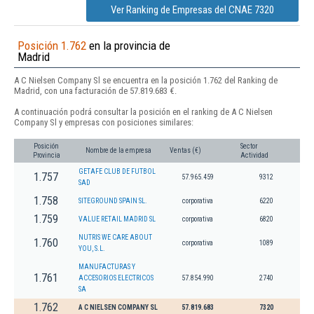
Ver Ranking de Empresas del CNAE 7320
Posición 1.762
en la provincia de
Madrid
A C Nielsen Company Sl se encuentra en la posición 1.762 del Ranking de
Madrid, con una facturación de 57.819.683 €.
A continuación podrá consultar la posición en el ranking de A C Nielsen
Company Sl y empresas con posiciones similares:
Posición
Sector
Nombre de la empresa
Ventas (€)
Provincia
Actividad
GETAFE CLUB DE FUTBOL
1.757
57.965.459
9312
SAD
1.758
SITEGROUND SPAIN SL.
corporativa
6220
1.759
VALUE RETAIL MADRID SL
corporativa
6820
NUTRIS WE CARE ABOUT
1.760
corporativa
1089
YOU, S.L.
MANUFACTURAS Y
1.761
ACCESORIOS ELECTRICOS
57.854.990
2740
SA
1.762
A C NIELSEN COMPANY SL
57.819.683
7320