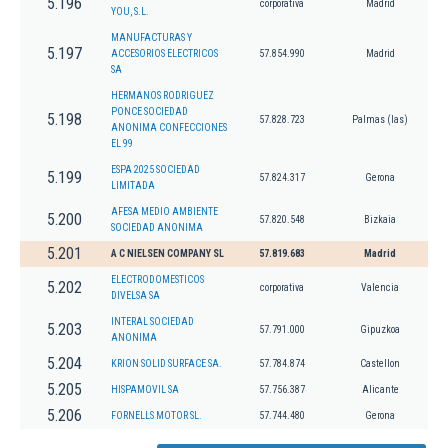
5.196
corporativa
Madrid
YOU, S.L.
MANUFACTURAS Y
5.197
ACCESORIOS ELECTRICOS
57.854.990
Madrid
SA
HERMANOS RODRIGUEZ
PONCE SOCIEDAD
5.198
57.828.723
Palmas (las)
ANONIMA CONFECCIONES
EL 99
ESPA 2025 SOCIEDAD
5.199
57.824.317
Gerona
LIMITADA
AFESA MEDIO AMBIENTE
5.200
57.820.548
Bizkaia
SOCIEDAD ANONIMA
5.201
A C NIELSEN COMPANY SL
57.819.683
Madrid
ELECTRODOMESTICOS
5.202
corporativa
Valencia
DIVELSA SA
INTERAL SOCIEDAD
5.203
57.791.000
Gipuzkoa
ANONIMA
5.204
KRION SOLID SURFACE SA.
57.784.874
Castellon
5.205
HISPAMOVIL SA
57.756.387
Alicante
5.206
FORNELLS MOTOR SL.
57.744.480
Gerona