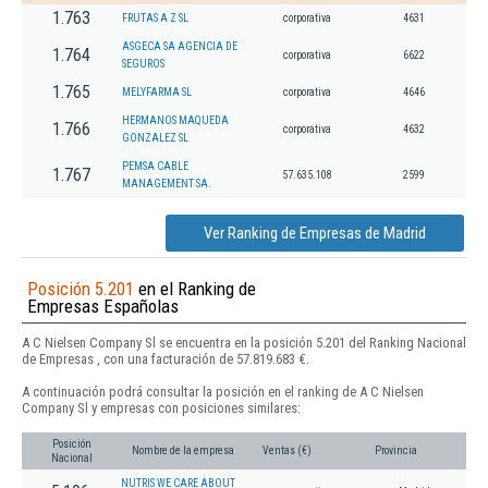
1.763
FRUTAS A Z SL
corporativa
4631
ASGECA SA AGENCIA DE
1.764
corporativa
6622
SEGUROS
1.765
MELYFARMA SL
corporativa
4646
HERMANOS MAQUEDA
1.766
corporativa
4632
GONZALEZ SL
PEMSA CABLE
1.767
57.635.108
2599
MANAGEMENT SA.
Ver Ranking de Empresas de Madrid
Posición 5.201
en el Ranking de
Empresas Españolas
A C Nielsen Company Sl se encuentra en la posición 5.201 del Ranking Nacional
de Empresas , con una facturación de 57.819.683 €.
A continuación podrá consultar la posición en el ranking de A C Nielsen
Company Sl y empresas con posiciones similares:
Posición
Nombre de la empresa
Ventas (€)
Provincia
Nacional
NUTRIS WE CARE ABOUT