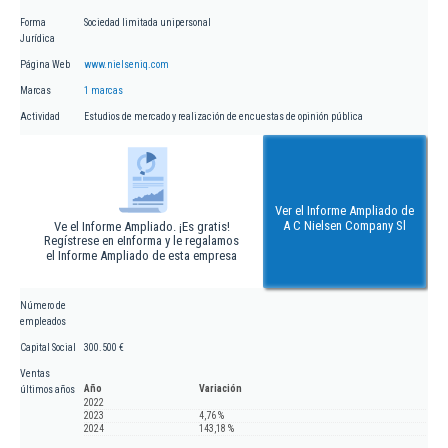
Forma
Sociedad limitada unipersonal
Jurídica
Página Web
www.nielseniq.com
Marcas
1 marcas
Actividad
Estudios de mercado y realización de encuestas de opinión pública
Ver el Informe Ampliado de
A C Nielsen Company Sl
Ve el Informe Ampliado. ¡Es gratis!
Regístrese en eInforma y le regalamos
el Informe Ampliado de esta empresa
Número de
empleados
Capital Social
300.500 €
Ventas
Año
Variación
últimos años
2022
2023
4,76 %
2024
143,18 %