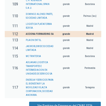
C.H. ROBINSON
109
INTERNATIONAL SPAIN
grande
Barcelona
S.A.U.
DOMINGO ALONSO PARTS,
110
grande
Palmas (las)
SOCIEDAD LIMITADA.
LOGISTICA PLATAFORMA
111
grande
Madrid
B2B SA.
112
ACCIONA FORWARDING SA
grande
Madrid
113
PLAION ENT SL.
grande
Madrid
JAS WORLDWIDE SOCIEDAD
114
grande
Madrid
LIMITADA
115
MC TRINTER SA
grande
Barcelona
ADUANAS LOGISTICA
TRANSPORTES E
116
grande
Pontevedra
INTERMEDIACION EN
UNIDADES DE SERVICIO SA
ENERGIA Y SERVICIOS PARA
EL BIENESTAR Y LA
117
MOVILIDAD VILALTA
grande
Tarragona
CORPORACION, SOCIEDAD
ANONIMA.
Ver Ranking de Empresas del CNAE 5226