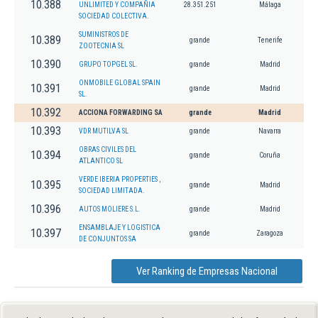
10.388
UNLIMITED Y COMPAÑIA
28.351.251
Málaga
SOCIEDAD COLECTIVA.
SUMINISTROS DE
10.389
grande
Tenerife
ZOOTECNIA SL
10.390
GRUPO TOPGEL SL.
grande
Madrid
ONMOBILE GLOBAL SPAIN
10.391
grande
Madrid
SL.
10.392
ACCIONA FORWARDING SA
grande
Madrid
10.393
VDR MUTILVA SL
grande
Navarra
OBRAS CIVILES DEL
10.394
grande
Coruña
ATLANTICO SL
VERDE IBERIA PROPERTIES ,
10.395
grande
Madrid
SOCIEDAD LIMITADA.
10.396
AUTOS MOLIERE S.L.
grande
Madrid
ENSAMBLAJE Y LOGISTICA
10.397
grande
Zaragoza
DE CONJUNTOS SA
Ver Ranking de Empresas Nacional