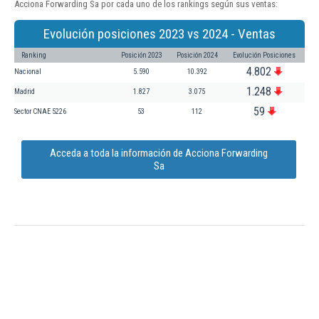
Acciona Forwarding Sa por cada uno de los rankings según sus ventas:
Evolución posiciones 2023 vs 2024 - Ventas
Ranking
Posición 2023
Posición 2024
Evolución Posiciones
4.802
Nacional
5.590
10.392
1.248
Madrid
1.827
3.075
59
Sector CNAE 5226
53
112
Acceda a toda la información de Acciona Forwarding
Sa