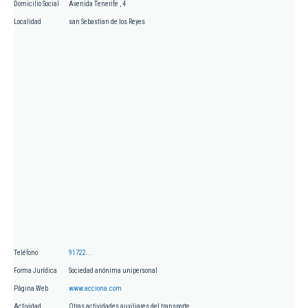
Domicilio Social
Avenida Tenerife , 4
Localidad
san Sebastian de los Reyes
Teléfono
91722...
Forma Jurídica
Sociedad anónima unipersonal
Página Web
www.acciona.com
Actividad
Otras actividades auxiliares del transporte