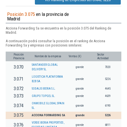
Posición 3.075
en la provincia de
Madrid
Acciona Forwarding Sa se encuentra en la posición 3.075 del Ranking de
Madrid.
A continuación podrá consultar la posición en el ranking de Acciona
Forwarding Sa y empresas con posiciones similares:
Posición
Sector
Nombre de la empresa
Ventas (€)
Provincia
Actividad
SANTANDER GLOBAL
3.070
grande
7020
DELIVERY SL.
LOGISTICA PLATAFORMA
3.071
grande
5226
B2B SA.
3.072
SODALIS IBERIA S.L.
grande
4645
3.073
GRUPO TOPGEL SL.
grande
4639
ONMOBILE GLOBAL SPAIN
3.074
grande
6190
SL.
3.075
ACCIONA FORWARDING SA
grande
5226
VERDE IBERIA PROPERTIES ,
3.076
grande
6811