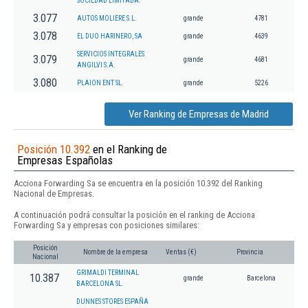
SOCIEDAD LIMITADA.
3.077
AUTOS MOLIERE S.L.
grande
4781
3.078
EL DUO HARINERO, SA
grande
4639
SERVICIOS INTEGRALES
3.079
grande
4681
ANGILVI S.A.
3.080
PLAION ENT SL.
grande
5226
Ver Ranking de Empresas de Madrid
Posición 10.392
en el Ranking de
Empresas Españolas
Acciona Forwarding Sa se encuentra en la posición 10.392 del Ranking
Nacional de Empresas.
A continuación podrá consultar la posición en el ranking de Acciona
Forwarding Sa y empresas con posiciones similares:
Posición
Nombre de la empresa
Ventas (€)
Provincia
Nacional
GRIMALDI TERMINAL
10.387
grande
Barcelona
BARCELONA SL.
DUNNES STORES ESPAÑA