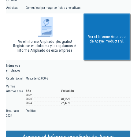
Actividad
Comercio al por mayor de frutas y hortalizas
Ver el Informe Ampliado
de Aceye Products Sl.
Ve el Informe Ampliado. ¡Es gratis!
Regístrese en eInforma y le regalamos el
Informe Ampliado de esta empresa
Número de
empleados
Capital Social
Mayor de 60.000 €
Ventas
Año
Variación
últimos años
2022
2023
48,15 %
2024
22,42 %
Resultado
Positivo
2024