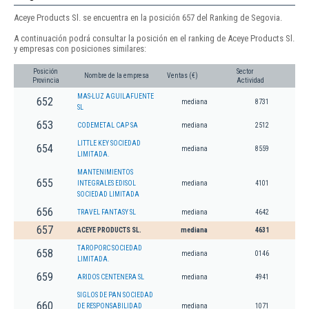
Aceye Products Sl. se encuentra en la posición 657 del Ranking de Segovia.
A continuación podrá consultar la posición en el ranking de Aceye Products Sl.
y empresas con posiciones similares:
Posición
Sector
Nombre de la empresa
Ventas (€)
Provincia
Actividad
MAS-LUZ AGUILAFUENTE
652
mediana
8731
SL
653
CODEMETAL CAP SA
mediana
2512
LITTLE KEY SOCIEDAD
654
mediana
8559
LIMITADA.
MANTENIMIENTOS
655
INTEGRALES EDISOL
mediana
4101
SOCIEDAD LIMITADA
656
TRAVEL FANTASY SL
mediana
4642
657
ACEYE PRODUCTS SL.
mediana
4631
TAROPORC SOCIEDAD
658
mediana
0146
LIMITADA.
659
ARIDOS CENTENERA SL
mediana
4941
SIGLOS DE PAN SOCIEDAD
660
DE RESPONSABILIDAD
mediana
1071