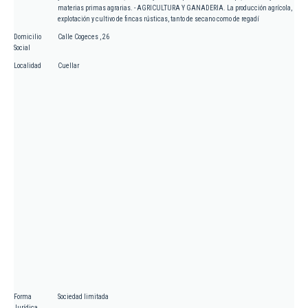
materias primas agrarias. - AGRICULTURA Y GANADERIA. La producción agrícola,
explotación y cultivo de fincas rústicas, tanto de secano como de regadí
Domicilio
Calle Cogeces , 26
Social
Localidad
Cuellar
Forma
Sociedad limitada
Jurídica