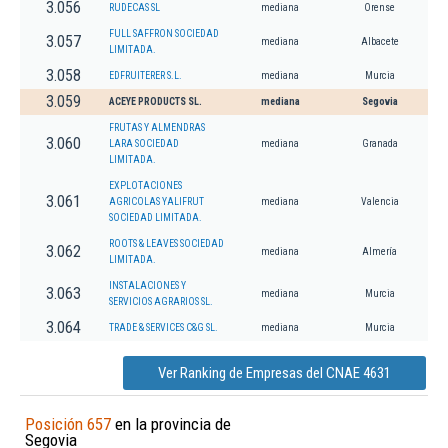
3.056
RUDECAS SL
mediana
Orense
FULL SAFFRON SOCIEDAD
3.057
mediana
Albacete
LIMITADA.
3.058
EDFRUITERER S.L.
mediana
Murcia
3.059
ACEYE PRODUCTS SL.
mediana
Segovia
FRUTAS Y ALMENDRAS
3.060
LARA SOCIEDAD
mediana
Granada
LIMITADA.
EXPLOTACIONES
3.061
AGRICOLAS YALIFRUT
mediana
Valencia
SOCIEDAD LIMITADA.
ROOTS & LEAVES SOCIEDAD
3.062
mediana
Almería
LIMITADA.
INSTALACIONES Y
3.063
mediana
Murcia
SERVICIOS AGRARIOS SL.
3.064
TRADE & SERVICES C&G SL.
mediana
Murcia
Ver Ranking de Empresas del CNAE 4631
Posición 657
en la provincia de
Segovia