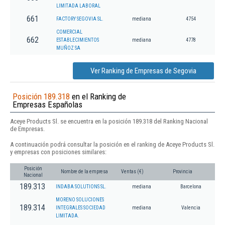
LIMITADA LABORAL
661
FACTORY SEGOVIA SL.
mediana
4754
COMERCIAL
662
ESTABLECIMIENTOS
mediana
4778
MUÑOZ SA
Ver Ranking de Empresas de Segovia
Posición 189.318
en el Ranking de
Empresas Españolas
Aceye Products Sl. se encuentra en la posición 189.318 del Ranking Nacional
de Empresas.
A continuación podrá consultar la posición en el ranking de Aceye Products Sl.
y empresas con posiciones similares:
Posición
Nombre de la empresa
Ventas (€)
Provincia
Nacional
189.313
INDABA SOLUTIONS SL.
mediana
Barcelona
MORENO SOLUCIONES
189.314
INTEGRALES SOCIEDAD
mediana
Valencia
LIMITADA.