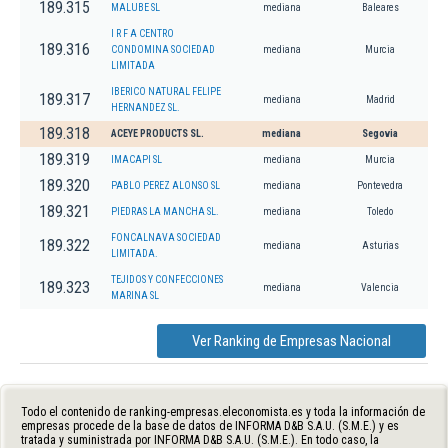
189.315
MALUBE SL
mediana
Baleares
I R F A CENTRO
189.316
CONDOMINA SOCIEDAD
mediana
Murcia
LIMITADA
IBERICO NATURAL FELIPE
189.317
mediana
Madrid
HERNANDEZ SL.
189.318
ACEYE PRODUCTS SL.
mediana
Segovia
189.319
IMACAPI SL
mediana
Murcia
189.320
PABLO PEREZ ALONSO SL
mediana
Pontevedra
189.321
PIEDRAS LA MANCHA SL.
mediana
Toledo
FONCALNAVA SOCIEDAD
189.322
mediana
Asturias
LIMITADA.
TEJIDOS Y CONFECCIONES
189.323
mediana
Valencia
MARINA SL
Ver Ranking de Empresas Nacional
Todo el contenido de ranking-empresas.eleconomista.es y toda la información de
empresas procede de la base de datos de INFORMA D&B S.A.U. (S.M.E.) y es
tratada y suministrada por INFORMA D&B S.A.U. (S.M.E.). En todo caso, la