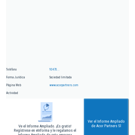
Teléfono
93470...
Forma Jurídica
Sociedad limitada
Página Web
www.acorpartners.com
Actividad
Ver el Informe Ampliado
de Acor Partners Sl
Ve el Informe Ampliado. ¡Es gratis!
Regístrese en eInforma y le regalamos el
Informe Ampliado de esta empresa