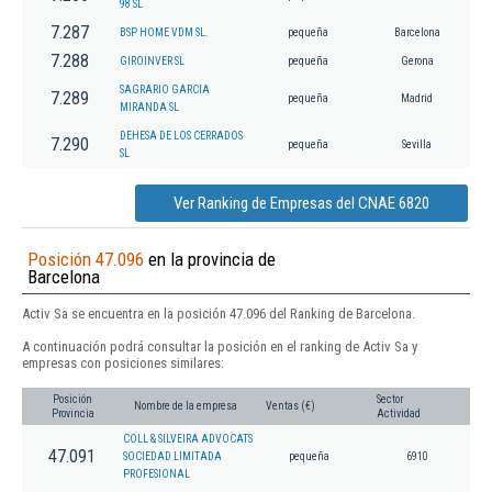
98 SL
7.287
BSP HOME VDM SL.
pequeña
Barcelona
7.288
GIROINVER SL
pequeña
Gerona
SAGRARIO GARCIA
7.289
pequeña
Madrid
MIRANDA SL
DEHESA DE LOS CERRADOS
7.290
pequeña
Sevilla
SL
Ver Ranking de Empresas del CNAE 6820
Posición 47.096
en la provincia de
Barcelona
Activ Sa se encuentra en la posición 47.096 del Ranking de Barcelona.
A continuación podrá consultar la posición en el ranking de Activ Sa y
empresas con posiciones similares:
Posición
Sector
Nombre de la empresa
Ventas (€)
Provincia
Actividad
COLL & SILVEIRA ADVOCATS
47.091
SOCIEDAD LIMITADA
pequeña
6910
PROFESIONAL