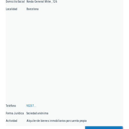
Domicilio Social
Ronda General Mitre , 126
Localidad
Barcelona
Teléfono
93237...
Forma Jurídica
Sociedad anónima
Actividad
Alquiler de bienes inmobiliarios por cuenta propia