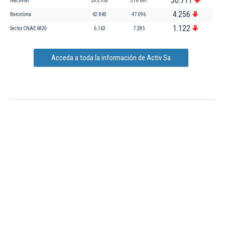
30.711
Nacional
285.950
316.661
4.256
Barcelona
42.840
47.096
1.122
Sector CNAE 6820
6.163
7.285
Acceda a toda la información de Activ Sa