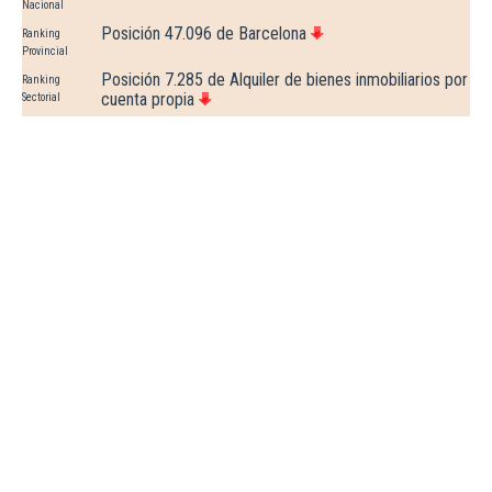
Nacional
Posición 47.096 de Barcelona
Ranking
Provincial
Posición 7.285 de Alquiler de bienes inmobiliarios por
Ranking
cuenta propia
Sectorial