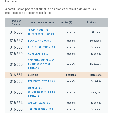
Empresas.
A continuación podrá consultar la posición en el ranking de Activ Sa y
empresas con posiciones similares:
Posición
Nombre de la empresa
Ventas (€)
Provincia
Nacional
SERVINFORMATICA
316.656
pequeña
Alicante
NETWORK SOLUTIONS SL.
316.657
BLANCO Y NODAR SL
pequeña
Pontevedra
316.658
ELECT QUALITY HOME S.L.
pequeña
Barcelona
316.659
CODE CRAFTERS SL.
pequeña
Barcelona
XESCONTA ASESORIA DE
316.660
EMPRESAS SOCIEDAD
pequeña
Pontevedra
LIMITADA.
316.661
ACTIV SA
pequeña
Barcelona
316.662
EXPRESATEHOSTELERIA S.L.
pequeña
Cantabria
CARANBLAN
316.663
CONSULTORES SOCIEDAD
pequeña
Zaragoza
LIMITADA.
316.664
AM CLINICS 2021 S.L.
pequeña
Barcelona
316.665
TAKEMAKER GAMES S.L.
pequeña
Barcelona