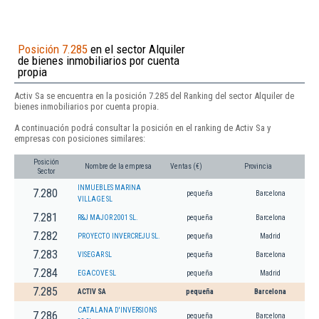
Posición 7.285
en el sector Alquiler
de bienes inmobiliarios por cuenta
propia
Activ Sa se encuentra en la posición 7.285 del Ranking del sector Alquiler de
bienes inmobiliarios por cuenta propia.
A continuación podrá consultar la posición en el ranking de Activ Sa y
empresas con posiciones similares:
Posición
Nombre de la empresa
Ventas (€)
Provincia
Sector
INMUEBLES MARINA
7.280
pequeña
Barcelona
VILLAGE SL
7.281
R&J MAJOR 2001 SL.
pequeña
Barcelona
7.282
PROYECTO INVERCREJU SL.
pequeña
Madrid
7.283
VISEGAR SL
pequeña
Barcelona
7.284
EGACOVE SL
pequeña
Madrid
7.285
ACTIV SA
pequeña
Barcelona
CATALANA D'INVERSIONS
7.286
pequeña
Barcelona