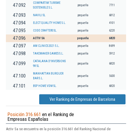
COMPARTIM TURISME
47.092
pequeña
7711
SOSTENIBLE S.L.
47.093
NAVILI SL
pequeña
6812
47.094
ELECT QUALITY HOME S.L.
pequeña
4101
47.095
CODE CRAFTERS SL.
pequeña
6220
47.096
ACTIV SA
pequeña
6820
47.097
AM CLINICS 2021 S.L.
pequeña
8699
47.098
TAKEMAKER GAMES S.L.
pequeña
5912
CATALANA D'INVERSIONS
47.099
pequeña
6820
98 SL
MANHATTAN BURGUER
47.100
pequeña
5630
BAR S.L.
47.101
BSP HOME VDM SL.
pequeña
6820
Ver Ranking de Empresas de Barcelona
Posición 316.661
en el Ranking de
Empresas Españolas
Activ Sa se encuentra en la posición 316.661 del Ranking Nacional de