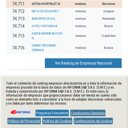
74.711
ACTIVA HOSPITALET SL
mediana
Barcelona
74.712
SAT N 192 DELSHIFRUT
mediana
Zaragoza
74.713
MAR IMPEX 2016 SL
mediana
Pontevedra
74.714
HOTEL FONTORIA SA
mediana
Murcia
GAES & NAWERS MOTION
74.715
mediana
Ciudad Real
SL.
OBRAS Y REFORMAS
74.716
mediana
Bizkaia
CEMAN SL
Ver Ranking de Empresas Nacional
Todo el contenido de ranking-empresas.eleconomista.es y toda la información de
empresas procede de la base de datos de INFORMA D&B S.A.U. (S.M.E.) y es
tratada y suministrada por INFORMA D&B S.A.U. (S.M.E.). En todo caso, la
información de empresas que proporcionamos debe ser tenida en cuenta sólo
como un elemento más a considerar a la hora de adoptar decisiones comerciales
y no debe por tanto determinar las mismas.
Preguntas Frecuentes
Condiciones Generales
Política de Privacidad
Política de Cookies
Configuración de cookies