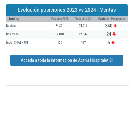
Evolución posiciones 2023 vs 2024 - Ventas
Ranking
Posición 2023
Posición 2024
Evolución Posiciones
340
Nacional
74.371
74.711
24
Barcelona
12.018
12.042
6
Sector CNAE 4754
101
107
Acceda a toda la información de Activa Hospitalet Sl