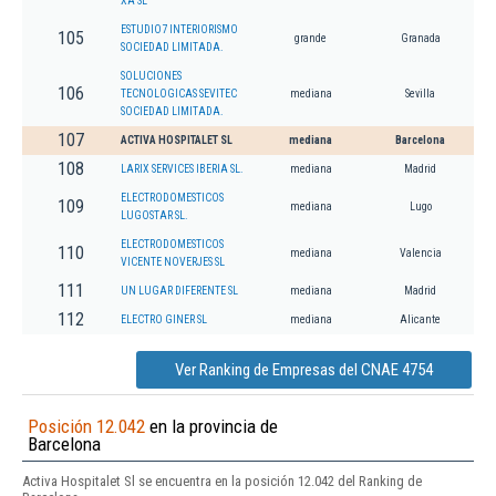
XA SL
ESTUDIO7 INTERIORISMO
105
grande
Granada
SOCIEDAD LIMITADA.
SOLUCIONES
106
TECNOLOGICAS SEVITEC
mediana
Sevilla
SOCIEDAD LIMITADA.
107
ACTIVA HOSPITALET SL
mediana
Barcelona
108
LARIX SERVICES IBERIA SL.
mediana
Madrid
ELECTRODOMESTICOS
109
mediana
Lugo
LUGOSTAR SL.
ELECTRODOMESTICOS
110
mediana
Valencia
VICENTE NOVERJES SL
111
UN LUGAR DIFERENTE SL
mediana
Madrid
112
ELECTRO GINER SL
mediana
Alicante
Ver Ranking de Empresas del CNAE 4754
Posición 12.042
en la provincia de
Barcelona
Activa Hospitalet Sl se encuentra en la posición 12.042 del Ranking de