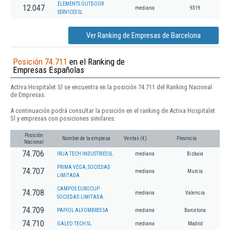
ELEMENTS OUTDOOR
12.047
mediana
9319
SERVICES SL
Ver Ranking de Empresas de Barcelona
Posición 74.711
en el Ranking de
Empresas Españolas
Activa Hospitalet Sl se encuentra en la posición 74.711 del Ranking Nacional
de Empresas.
A continuación podrá consultar la posición en el ranking de Activa Hospitalet
Sl y empresas con posiciones similares:
Posición
Nombre de la empresa
Ventas (€)
Provincia
Nacional
74.706
IRUA TECH INDUSTRIES SL
mediana
Bizkaia
PRIMA VEGA, SOCIEDAD
74.707
mediana
Murcia
LIMITADA.
CAMPOS EUROCUP
74.708
mediana
Valencia
SOCIEDAD LIMITADA.
74.709
PAPIOL ALFOMBRES SA
mediana
Barcelona
74.710
GALEO TECH SL.
mediana
Madrid