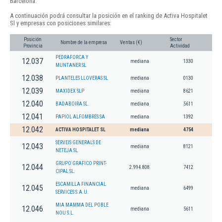
Barcelona.
A continuación podrá consultar la posición en el ranking de Activa Hospitalet
Sl y empresas con posiciones similares:
Posición
Sector
Nombre de la empresa
Ventas (€)
Provincia
Actividad
PEDRAFORCA Y
12.037
mediana
1330
MUNTANER SL
12.038
PLANTELES LLOVERAS SL
mediana
0130
12.039
MAXIDEX SLP
mediana
8621
12.040
BADABOIRA SL.
mediana
5611
12.041
PAPIOL ALFOMBRES SA
mediana
1392
12.042
ACTIVA HOSPITALET SL
mediana
4754
SERVEIS GENERALS DE
12.043
mediana
8121
NETEJA SL
GRUPO GRAFICO PRINT-
12.044
2.994.808
7412
CIPAL SL.
ESCAMILLA FINANCIAL
12.045
mediana
6499
SERVICES S.A.U.
MIA MAMMA DEL POBLE
12.046
mediana
5611
NOU S.L.