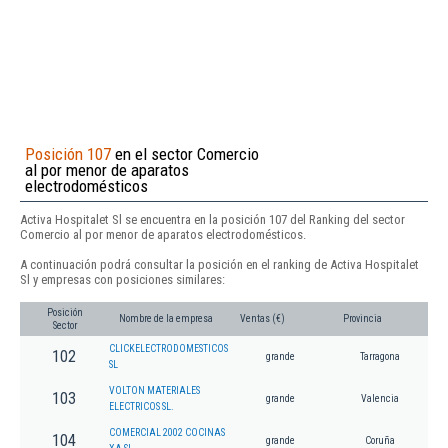
Posición 107
en el sector Comercio
al por menor de aparatos
electrodomésticos
Activa Hospitalet Sl se encuentra en la posición 107 del Ranking del sector
Comercio al por menor de aparatos electrodomésticos.
A continuación podrá consultar la posición en el ranking de Activa Hospitalet
Sl y empresas con posiciones similares:
Posición
Nombre de la empresa
Ventas (€)
Provincia
Sector
CLICKELECTRODOMESTICOS
102
grande
Tarragona
SL
VOLTON MATERIALES
103
grande
Valencia
ELECTRICOS SL.
COMERCIAL 2002 COCINAS
104
grande
Coruña