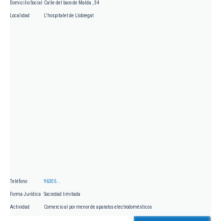
Domicilio Social
Calle del baro de Malda , 34
Localidad
L'hospitalet de Llobregat
Teléfono
96305...
Forma Jurídica
Sociedad limitada
Actividad
Comercio al por menor de aparatos electrodomésticos