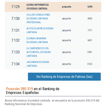
ACUNA INFORMATICA
7.129
pequeña
6290
SOCIEDAD LIMITADA.
CULLEN CONSULTORES,
7.130
SOCIEDAD LIMITADA
pequeña
6920
PROFESIONAL.
AUTOS GUAYRE SOCIEDAD
7.131
pequeña
7711
LIMITADA
ELGASA CANARIAS
7.132
pequeña
6421
SOCIEDAD LIMITADA
HJ CARS SERVICIO DEL
7.133
AUTOMOVIL, SOCIEDAD
pequeña
9531
LIMITADA.
JACOMAIN SOCIEDAD
7.134
pequeña
0122
LIMITADA
Ver Ranking de Empresas de Palmas (las)
Posición 395.319
en el Ranking de
Empresas Españolas
Acuna Informatica Sociedad Limitada. se encuentra en la posición 395.319 del
Ranking Nacional de Empresas.