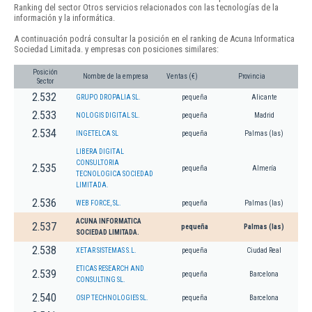
Ranking del sector Otros servicios relacionados con las tecnologías de la
información y la informática.
A continuación podrá consultar la posición en el ranking de Acuna Informatica
Sociedad Limitada. y empresas con posiciones similares:
Posición
Nombre de la empresa
Ventas (€)
Provincia
Sector
2.532
GRUPO DROPALIA SL.
pequeña
Alicante
2.533
NOLOGIS DIGITAL SL.
pequeña
Madrid
2.534
INGETELCA SL
pequeña
Palmas (las)
LIBERA DIGITAL
CONSULTORIA
2.535
pequeña
Almería
TECNOLOGICA SOCIEDAD
LIMITADA.
2.536
WEB FORCE, SL.
pequeña
Palmas (las)
ACUNA INFORMATICA
2.537
pequeña
Palmas (las)
SOCIEDAD LIMITADA.
2.538
XETAR SISTEMAS S.L.
pequeña
Ciudad Real
ETICAS RESEARCH AND
2.539
pequeña
Barcelona
CONSULTING SL.
2.540
OSIP TECHNOLOGIES SL.
pequeña
Barcelona