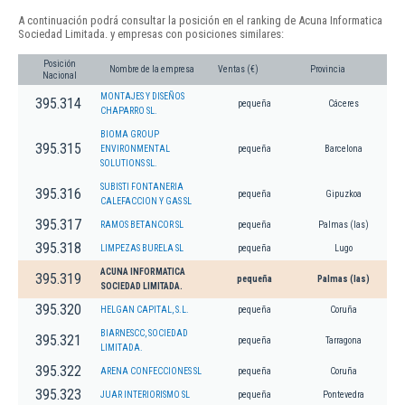
A continuación podrá consultar la posición en el ranking de Acuna Informatica
Sociedad Limitada. y empresas con posiciones similares:
Posición
Nombre de la empresa
Ventas (€)
Provincia
Nacional
MONTAJES Y DISEÑOS
395.314
pequeña
Cáceres
CHAPARRO SL.
BIOMA GROUP
395.315
ENVIRONMENTAL
pequeña
Barcelona
SOLUTIONS SL.
SUBISTI FONTANERIA
395.316
pequeña
Gipuzkoa
CALEFACCION Y GAS SL
395.317
RAMOS BETANCOR SL
pequeña
Palmas (las)
395.318
LIMPEZAS BURELA SL
pequeña
Lugo
ACUNA INFORMATICA
395.319
pequeña
Palmas (las)
SOCIEDAD LIMITADA.
395.320
HELGAN CAPITAL, S.L.
pequeña
Coruña
BIARNESCC, SOCIEDAD
395.321
pequeña
Tarragona
LIMITADA.
395.322
ARENA CONFECCIONES SL
pequeña
Coruña
395.323
JUAR INTERIORISMO SL
pequeña
Pontevedra