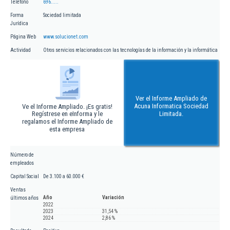
Teléfono
696.....
Forma
Sociedad limitada
Jurídica
Página Web
www.solucionet.com
Actividad
Otros servicios relacionados con las tecnologías de la información y la informática
Ver el Informe Ampliado de
Acuna Informatica Sociedad
Ve el Informe Ampliado. ¡Es gratis!
Regístrese en eInforma y le
Limitada.
regalamos el Informe Ampliado de
esta empresa
Número de
empleados
Capital Social
De 3.100 a 60.000 €
Ventas
Año
Variación
últimos años
2022
2023
31,54 %
2024
2,86 %