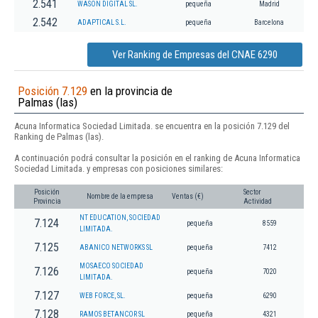
2.541
WASON DIGITAL SL.
pequeña
Madrid
2.542
ADAPTICAL S.L.
pequeña
Barcelona
Ver Ranking de Empresas del CNAE 6290
Posición 7.129
en la provincia de
Palmas (las)
Acuna Informatica Sociedad Limitada. se encuentra en la posición 7.129 del
Ranking de Palmas (las).
A continuación podrá consultar la posición en el ranking de Acuna Informatica
Sociedad Limitada. y empresas con posiciones similares:
Posición
Sector
Nombre de la empresa
Ventas (€)
Provincia
Actividad
NT EDUCATION, SOCIEDAD
7.124
pequeña
8559
LIMITADA.
7.125
ABANICO NETWORKS SL
pequeña
7412
MOSAECO SOCIEDAD
7.126
pequeña
7020
LIMITADA.
7.127
WEB FORCE, SL.
pequeña
6290
7.128
RAMOS BETANCOR SL
pequeña
4321