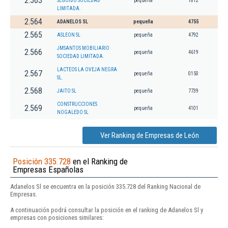
2.563
SEGUIDO SOCIEDAD
pequeña
1812
LIMITADA.
2.564
ADANELOS SL
pequeña
4755
2.565
ASLEON SL
pequeña
4792
JMSANTOS MOBILIARIO
2.566
pequeña
4619
SOCIEDAD LIMITADA.
LACTEOS LA OVEJA NEGRA
2.567
pequeña
0150
SL.
2.568
JAITO SL
pequeña
7739
CONSTRUCCIONES
2.569
pequeña
4101
NOGALEDO SL
Ver Ranking de Empresas de León
Posición 335.728
en el Ranking de
Empresas Españolas
Adanelos Sl se encuentra en la posición 335.728 del Ranking Nacional de
Empresas.
A continuación podrá consultar la posición en el ranking de Adanelos Sl y
empresas con posiciones similares: