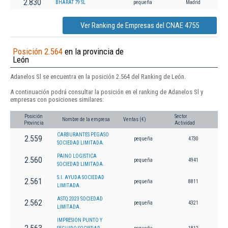
2.830
BHARAT 79 SL
pequeña
Madrid
Ver Ranking de Empresas del CNAE 4755
Posición 2.564
en la provincia de
León
Adanelos Sl se encuentra en la posición 2.564 del Ranking de León.
A continuación podrá consultar la posición en el ranking de Adanelos Sl y
empresas con posiciones similares:
Posición
Sector
Nombre de la empresa
Ventas (€)
Provincia
Actividad
CARBURANTES PEGASO
2.559
pequeña
4730
SOCIEDAD LIMITADA.
PAINO LOGISTICA
2.560
pequeña
4941
SOCIEDAD LIMITADA.
S.I. AYUDA SOCIEDAD
2.561
pequeña
8811
LIMITADA.
ASTQ 2023 SOCIEDAD
2.562
pequeña
4321
LIMITADA.
IMPRESION PUNTO Y