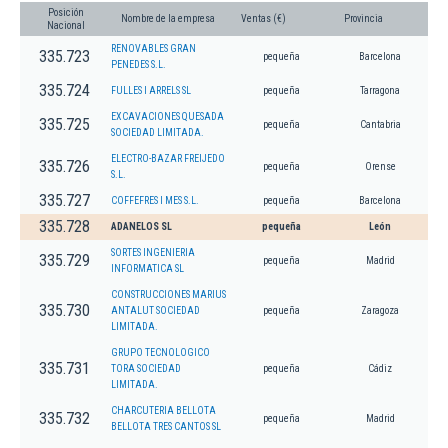
Posición
Nombre de la empresa
Ventas (€)
Provincia
Nacional
RENOVABLES GRAN
335.723
pequeña
Barcelona
PENEDES S.L.
335.724
FULLES I ARRELS SL
pequeña
Tarragona
EXCAVACIONES QUESADA
335.725
pequeña
Cantabria
SOCIEDAD LIMITADA.
ELECTRO-BAZAR FREIJEDO
335.726
pequeña
Orense
S.L.
335.727
COFFEFRES I MES S.L.
pequeña
Barcelona
335.728
ADANELOS SL
pequeña
León
SORTES INGENIERIA
335.729
pequeña
Madrid
INFORMATICA SL
CONSTRUCCIONES MARIUS
335.730
ANTALUT SOCIEDAD
pequeña
Zaragoza
LIMITADA.
GRUPO TECNOLOGICO
335.731
TORA SOCIEDAD
pequeña
Cádiz
LIMITADA.
CHARCUTERIA BELLOTA
335.732
pequeña
Madrid
BELLOTA TRES CANTOS SL