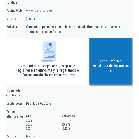
Jurídica
Página Web
www.flashdiseno.es
Marcas
2 marcas
Actividad
Comercio al por menor de muebles, aparatos de iluminación, vajilla y otros
artículos de uso doméstico
Ver el Informe
Ampliado de Adanelos
Ve el Informe Ampliado. ¡Es gratis!
Regístrese en eInforma y le regalamos el
Sl
Informe Ampliado de esta empresa
Número de
empleados
Capital Social
De 3.100 a 60.000 €
Ventas
Año
Variación
últimos años
2022
2023
-26,9 %
2024
-5,42 %
Resultado
Positivo