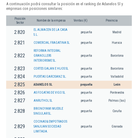
A continuación podrá consultar la posición en el ranking de Adanelos Sl y
empresas con posiciones similares:
Posición
Nombre de la empresa
Ventas (€)
Provincia
Sector
EL ALMACEN DE LA CASA
2.820
pequeña
Madrid
S.L.
2.821
COMERCIAL FRAGATINA SL
pequeña
Huesca
REFORMA INTEGRAL
2.822
GRANOLLERS
pequeña
Barcelona
INTERIORISME SL.
2.823
CORTES GALAN E HIJOS SL
pequeña
Barcelona
2.824
PUERTAS GARCISANZ SL.
pequeña
Valladolid
2.825
ADANELOS SL
pequeña
León
2.826
AS FOGATAS DE VIGO SL
pequeña
Pontevedra
2.827
ANRUTHOL SL
pequeña
Palmas (las)
BRIONOYAMI MUEBLE
2.828
pequeña
Coruña
SINGULAR SL.
COCINAS & EMPOTRADOS
2.829
SANJUAN SOCIEDAD
pequeña
Granada
LIMITADA.