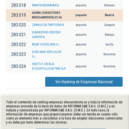
283.018
RAMON BENNASAR SL
pequeña
Baleares
ADEMA CONSULTORES
283.019
pequeña
Madrid
MEDIOAMBIENTALES SA
283.020
ZARAGOZA TRATTORIA SL
pequeña
Zaragoza
SUMINISTROS CENTENO
283.021
pequeña
Badajoz
GARCIA SL
283.022
MISAT HOSTELERIA S.L.
pequeña
Sevilla
EURO MAXI ESPLUGUES
283.023
pequeña
Barcelona
S.L.
INSTITUT CATALA
283.024
pequeña
Barcelona
D'ODONTOLOGIA PRAT SLP
Ver Ranking de Empresas Nacional
Todo el contenido de ranking-empresas.eleconomista.es y toda la información de
empresas procede de la base de datos de INFORMA D&B S.A.U. (S.M.E.) y es
tratada y suministrada por INFORMA D&B S.A.U. (S.M.E.). En todo caso, la
información de empresas que proporcionamos debe ser tenida en cuenta sólo
como un elemento más a considerar a la hora de adoptar decisiones comerciales
y no debe por tanto determinar las mismas.