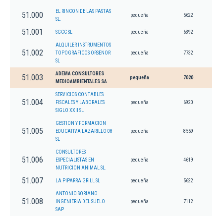
EL RINCON DE LAS PASTAS
51.000
pequeña
5622
SL.
51.001
SGCC SL
pequeña
6392
ALQUILER INSTRUMENTOS
51.002
TOPOGRAFICOS ORSENOR
pequeña
7732
SL
ADEMA CONSULTORES
51.003
pequeña
7020
MEDIOAMBIENTALES SA
SERVICIOS CONTABLES
51.004
FISCALES Y LABORALES
pequeña
6920
SIGLO XXII SL
GESTION Y FORMACION
51.005
EDUCATIVA LAZARILLO 08
pequeña
8559
SL
CONSULTORES
51.006
ESPECIALISTAS EN
pequeña
4619
NUTRICION ANIMAL SL.
51.007
LA PIPARRA GRILL SL
pequeña
5622
ANTONIO SORIANO
51.008
INGENIERIA DEL SUELO
pequeña
7112
SAP