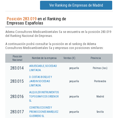
Ver Ranking de Empresas de Madrid
Posición 283.019
en el Ranking de
Empresas Españolas
Adema Consultores Medioambientales Sa se encuentra en la posición 283.019
del Ranking Nacional de Empresas.
A continuación podrá consultar la posición en el ranking de Adema
Consultores Medioambientales Sa y empresas con posiciones similares:
Posición
Nombre de la empresa
Ventas (€)
Provincia
Nacional
ARUESCABLE, SOCIEDAD
283.014
pequeña
Palmas (las)
LIMITADA.
D.COSTAS BOSQUE Y
283.015
JARDIN SOCIEDAD
pequeña
Pontevedra
LIMITADA.
ALQUILER INSTRUMENTOS
283.016
TOPOGRAFICOS ORSENOR
pequeña
Madrid
SL
CONSTRUCCIONES Y
283.017
PROMOCIONES MARQUEZ
pequeña
Sevilla
GUERRERO SL