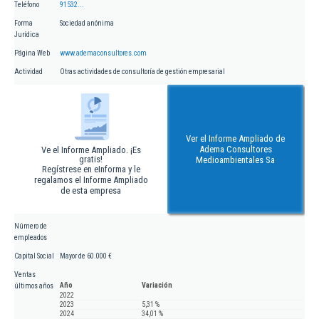
Teléfono
91532...
Forma
Sociedad anónima
Jurídica
Página Web
www.ademaconsultores.com
Actividad
Otras actividades de consultoría de gestión empresarial
Ver el Informe Ampliado de
Adema Consultores
Ve el Informe Ampliado. ¡Es
gratis!
Medioambientales Sa
Regístrese en eInforma y le
regalamos el Informe Ampliado
de esta empresa
Número de
empleados
Capital Social
Mayor de 60.000 €
Ventas
Año
Variación
últimos años
2022
2023
5,31 %
2024
34,01 %