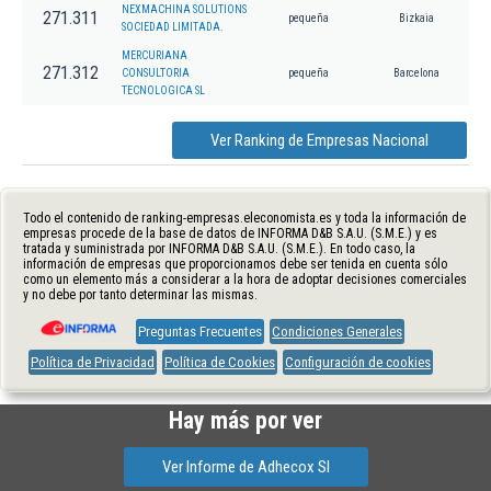
NEXMACHINA SOLUTIONS
271.311
pequeña
Bizkaia
SOCIEDAD LIMITADA.
MERCURIANA
271.312
CONSULTORIA
pequeña
Barcelona
TECNOLOGICA SL
Ver Ranking de Empresas Nacional
Todo el contenido de ranking-empresas.eleconomista.es y toda la información de
empresas procede de la base de datos de INFORMA D&B S.A.U. (S.M.E.) y es
tratada y suministrada por INFORMA D&B S.A.U. (S.M.E.). En todo caso, la
información de empresas que proporcionamos debe ser tenida en cuenta sólo
como un elemento más a considerar a la hora de adoptar decisiones comerciales
y no debe por tanto determinar las mismas.
Preguntas Frecuentes
Condiciones Generales
Política de Privacidad
Política de Cookies
Configuración de cookies
Hay más por ver
Ver Informe de Adhecox Sl