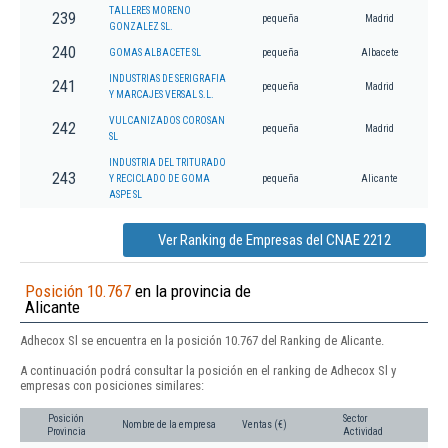
TALLERES MORENO
239
pequeña
Madrid
GONZALEZ SL.
240
GOMAS ALBACETE SL
pequeña
Albacete
INDUSTRIAS DE SERIGRAFIA
241
pequeña
Madrid
Y MARCAJES VERSAL S.L.
VULCANIZADOS COROSAN
242
pequeña
Madrid
SL
INDUSTRIA DEL TRITURADO
243
Y RECICLADO DE GOMA
pequeña
Alicante
ASPE SL
Ver Ranking de Empresas del CNAE 2212
Posición 10.767
en la provincia de
Alicante
Adhecox Sl se encuentra en la posición 10.767 del Ranking de Alicante.
A continuación podrá consultar la posición en el ranking de Adhecox Sl y
empresas con posiciones similares:
Posición
Sector
Nombre de la empresa
Ventas (€)
Provincia
Actividad