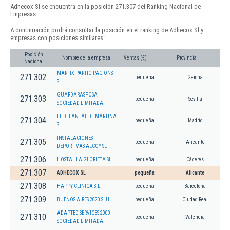
Adhecox Sl se encuentra en la posición 271.307 del Ranking Nacional de
Empresas.
A continuación podrá consultar la posición en el ranking de Adhecox Sl y
empresas con posiciones similares:
Posición
Nombre de la empresa
Ventas (€)
Provincia
Nacional
MARFIX PARTICIPACIONS
271.302
pequeña
Gerona
SL.
GUARDARASPOSA
271.303
pequeña
Sevilla
SOCIEDAD LIMITADA.
EL DELANTAL DE MARTINA
271.304
pequeña
Madrid
SL.
INSTALACIONES
271.305
pequeña
Alicante
DEPORTIVAS ALCOY SL
271.306
HOSTAL LA GLORIETA SL
pequeña
Cáceres
271.307
ADHECOX SL
pequeña
Alicante
271.308
HAPPY CLINICA S.L.
pequeña
Barcelona
271.309
BUENOS AIRES 2020 SLU
pequeña
Ciudad Real
ADAPTED SERVICES 2000
271.310
pequeña
Valencia
SOCIEDAD LIMITADA.