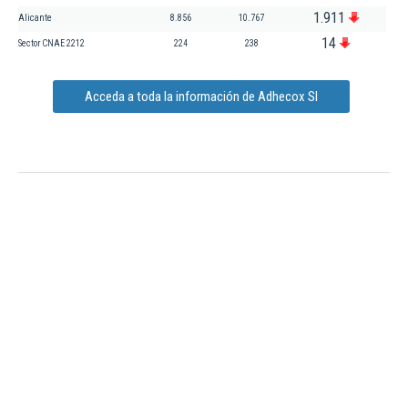
1.911
Alicante
8.856
10.767
14
Sector CNAE 2212
224
238
Acceda a toda la información de Adhecox Sl