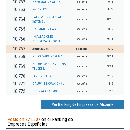
10.762
ZAVO MARINA ALTA SL.
pequeña
5611
10.763
PAZOPTIC SL
pequeña
4773
LABORATORIO DENTAL
10.764
pequeña
8623
SYSTEM SL
10.765
PROIMATECNICA SL.
pequeña
7112
INSTALACIONES
10.766
pequeña
9311
DEPORTIVAS ALCOY SL
10.767
ADHECOX SL
pequeña
2212
10.768
PEDRO IVARS TRO 2018 SL.
pequeña
9531
AUTOMECANICA VILLENA
10.769
pequeña
9531
TRUCKS SL
10.770
FERRONOBLE SL
pequeña
2512
10.771
GALUVI INNOVACION SL
pequeña
1812
10.772
HOB VRA ASESORES SL.
pequeña
6920
Ver Ranking de Empresas de Alicante
Posición 271.307
en el Ranking de
Empresas Españolas