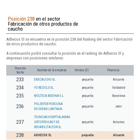
Posición 238
en el sector
Fabricación de otros productos de
caucho
Adhecox Sl se encuentra en la posición 238 del Ranking del sector Fabricación
de otros productos de caucho.
A continuación podrá consultar la posición en el ranking de Adhecox Sl y
empresas con posiciones similares:
Posición
Nombre de la empresa
Ventas (€)
Provincia
Sector
233
ENECAUCHO SL
pequeña
Alicante
234
YO RECICLO SL.
pequeña
Valladolid
235
MOLTECA MEDINA S.L.
pequeña
Barcelona
POLIESTER PORCUNA
236
pequeña
Jaén
SOCIEDAD LIMITADA.
TECNICAS HOSPITALARIAS
237
ORTOPEDICAS Y DE
pequeña
Asturias
REHABILITACION SL
238
ADHECOX SL
pequeña
Alicante