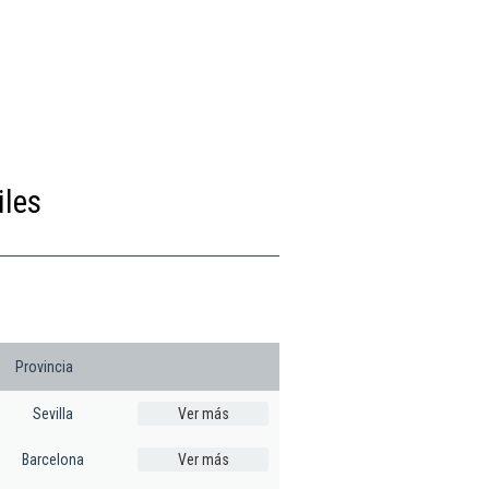
iles
Provincia
Sevilla
Ver más
Barcelona
Ver más