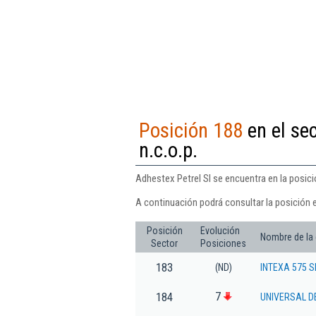
Posición 188
en el sec
n.c.o.p.
Adhestex Petrel Sl se encuentra en la posici
A continuación podrá consultar la posición e
Posición
Evolución
Nombre de la
Sector
Posiciones
183
(ND)
INTEXA 575 S
7
184
UNIVERSAL D