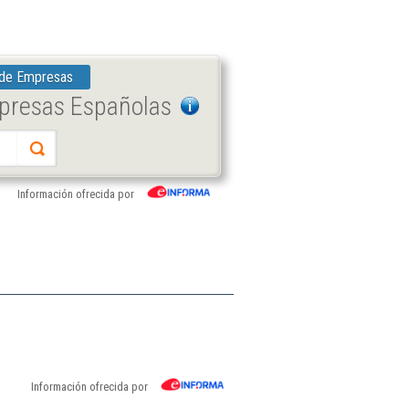
 de Empresas
mpresas Españolas
Información ofrecida por
Información ofrecida por