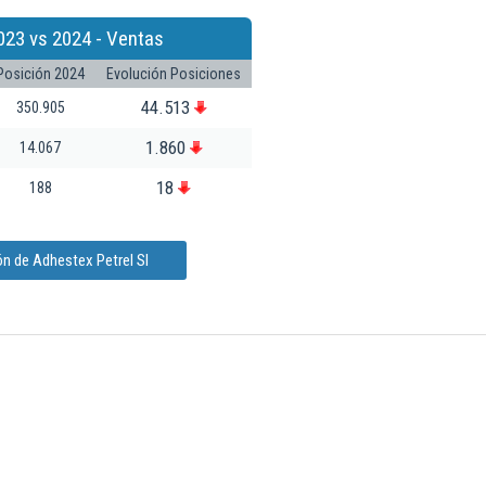
023 vs 2024 - Ventas
Posición 2024
Evolución Posiciones
44.513
350.905
1.860
14.067
18
188
n de Adhestex Petrel Sl