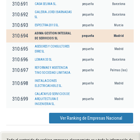
310.691
CASA SEUMA SL.
pequeña
Barcelona
GALERIA JORDI BARNADAS
310.692
pequeña
Barcelona
SL
310.693
ESPECTRA-2015 SL.
pequeña
Murcia
ADIMA GESTION INTEGRAL
310.694
pequeña
Madrid
DE SERVICIOS SL
ASESORES Y CONSULTORES
310.695
pequeña
Madrid
ERRE SL
310.696
LEMAN 33 SL
pequeña
Barcelona
REFORMAS Y ASISTENCIA
310.697
pequeña
Palmas (las)
TINO SOCIEDAD LIMITADA.
INSTALACIONES
310.698
pequeña
Madrid
ELECTRICAS KBLE SL.
CALATAYUD SERVICIOS DE
310.699
ARQUITECTURA E
pequeña
Madrid
INGENIERIA SL.
Ver Ranking de Empresas Nacional