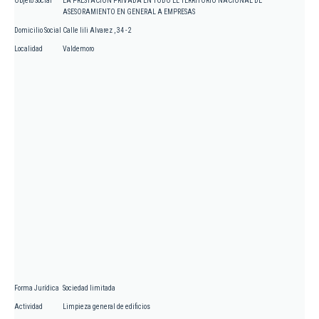
Objeto Social
LA PRESTACION PRIVADA EN TODO EL TERRITORIO NACIONAL DE
ASESORAMIENTO EN GENERAL A EMPRESAS
Domicilio Social
Calle lili Alvarez , 34 - 2
Localidad
Valdemoro
Forma Jurídica
Sociedad limitada
Actividad
Limpieza general de edificios