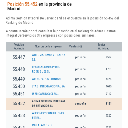
Posición 55.452
en la provincia de
Madrid
Adima Gestion Integral De Servicios Sl se encuentra en la posición 55.452 del
Ranking de Madrid.
A continuación podrá consultar la posición en el ranking de Adima Gestion
Integral De Servicios Sl y empresas con posiciones similares:
Posición
Sector
Nombre de la empresa
Ventas (€)
Provincia
Actividad
AUTOMATISMOS VILLALBA
55.447
pequeña
2512
S.L.
DECORACIONES PEDRO
55.448
pequeña
4753
RODRIGUEZ SL
55.449
ARTEC EXPOSICIONES SL
pequeña
4324
55.450
STAGI INTERNACIONAL SA
pequeña
4685
55.451
IBERICASUNCYCLE SL.
pequeña
7112
ADIMA GESTION INTEGRAL
55.452
pequeña
8121
DE SERVICIOS SL
ASESORES Y CONSULTORES
55.453
pequeña
7020
ERRE SL
INSTALACIONES
55.454
pequeña
4321