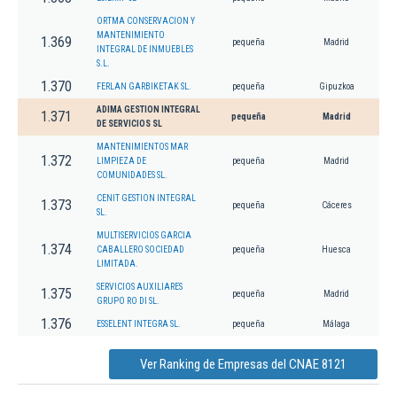
ORTMA CONSERVACION Y
MANTENIMIENTO
1.369
pequeña
Madrid
INTEGRAL DE INMUEBLES
S.L.
1.370
FERLAN GARBIKETAK SL.
pequeña
Gipuzkoa
ADIMA GESTION INTEGRAL
1.371
pequeña
Madrid
DE SERVICIOS SL
MANTENIMIENTOS MAR
1.372
LIMPIEZA DE
pequeña
Madrid
COMUNIDADES SL.
CENIT GESTION INTEGRAL
1.373
pequeña
Cáceres
SL.
MULTISERVICIOS GARCIA
1.374
CABALLERO SOCIEDAD
pequeña
Huesca
LIMITADA.
SERVICIOS AUXILIARES
1.375
pequeña
Madrid
GRUPO RO DI SL.
1.376
ESSELENT INTEGRA SL.
pequeña
Málaga
Ver Ranking de Empresas del CNAE 8121