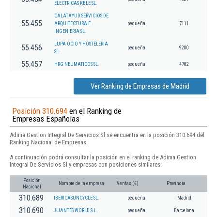
ELECTRICAS KBLE SL.
CALATAYUD SERVICIOS DE
55.455
ARQUITECTURA E
pequeña
7111
INGENIERIA SL.
LUPA OCIO Y HOSTELERIA
55.456
pequeña
9200
SL.
55.457
HRG NEUMATICOS SL.
pequeña
4782
Ver Ranking de Empresas de Madrid
Posición 310.694
en el Ranking de
Empresas Españolas
Adima Gestion Integral De Servicios Sl se encuentra en la posición 310.694 del
Ranking Nacional de Empresas.
A continuación podrá consultar la posición en el ranking de Adima Gestion
Integral De Servicios Sl y empresas con posiciones similares:
Posición
Nombre de la empresa
Ventas (€)
Provincia
Nacional
310.689
IBERICASUNCYCLE SL.
pequeña
Madrid
310.690
JIJANTES WORLD S.L.
pequeña
Barcelona