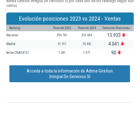
Adima Gestion Integral De Servicios Sl por cada uno de los rankings según sus
ventas:
Evolución posiciones 2023 vs 2024 - Ventas
Ranking
Posición 2023
Posición 2024
Evolución Posiciones
15.933
Nacional
294.761
310.694
4.041
Madrid
51.411
55.452
90
Sector CNAE 8121
1.281
1.371
Acceda a toda la información de Adima Gestion
Integral De Servicios Sl