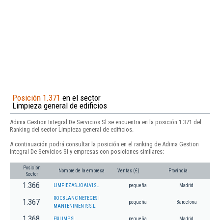
Posición 1.371
en el sector
Limpieza general de edificios
Adima Gestion Integral De Servicios Sl se encuentra en la posición 1.371 del
Ranking del sector Limpieza general de edificios.
A continuación podrá consultar la posición en el ranking de Adima Gestion
Integral De Servicios Sl y empresas con posiciones similares:
Posición
Nombre de la empresa
Ventas (€)
Provincia
Sector
1.366
LIMPIEZAS JOALVI SL
pequeña
Madrid
ROCBLANC NETEGES I
1.367
pequeña
Barcelona
MANTENIMENTS S.L.
1.368
ESILIMP SL
pequeña
Madrid