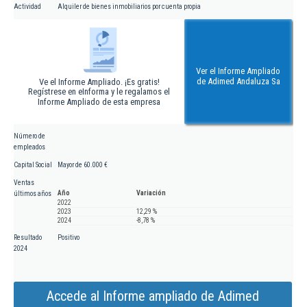
Actividad
Alquiler de bienes inmobiliarios por cuenta propia
Ver el Informe Ampliado
de Adimed Andaluza Sa
Ve el Informe Ampliado. ¡Es gratis!
Regístrese en eInforma y le regalamos el
Informe Ampliado de esta empresa
Número de
empleados
Capital Social
Mayor de 60.000 €
Ventas
Año
Variación
últimos años
2022
2023
12,29 %
2024
-8,78 %
Resultado
Positivo
2024
Accede al Informe ampliado de Adimed