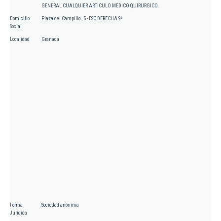
GENERAL CUALQUIER ARTICULO MEDICO QUIRURGICO.
Domicilio
Plaza del Campillo , 5 - ESC DERECHA 9º
Social
Localidad
Granada
Forma
Sociedad anónima
Jurídica