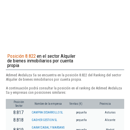
Posición 8.822
en el sector Alquiler
de bienes inmobiliarios por cuenta
propia
Adimed Andaluza Sa se encuentra en la posición 8.822 del Ranking del sector
Alquiler de bienes inmobiliarios por cuenta propia.
A continuación podrá consultar la posición en el ranking de Adimed Andaluza
Sa y empresas con posiciones similares:
Posición
Nombre de la empresa
Ventas (€)
Provincia
Sector
8.817
CAMPRA DESARROLLO SL
pequeña
Asturias
8.818
GADHER GESTION SL
pequeña
Alicante
GARAYZABAL Y MARSANS
8.819
pequeña
Madrid