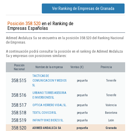
Ver Ranking de Empresas de Granada
Posición 358.520
en el Ranking de
Empresas Españolas
Adimed Andaluza Sa se encuentra en la posición 358.520 del Ranking Nacional
de Empresas.
A continuación podrá consultar la posición en el ranking de Adimed Andaluza
Sa y empresas con posiciones similares:
Posición
Nombre de la empresa
Ventas (€)
Provincia
Nacional
TACTICAS DE
358.515
COMUNICACION Y MEDIOS
pequeña
Tenerife
SL
URBANO TORRES ASESORIA
358.516
pequeña
Tenerife
E INVERSIONES SL
358.517
OPTICA HERRERO VIDAL SL.
pequeña
Valencia
358.518
TEXTIL COVICOR SL
pequeña
Barcelona
358.519
INFINITY BIKE BIERZO SL.
pequeña
León
358.520
ADIMED ANDALUZA SA
pequeña
Granada