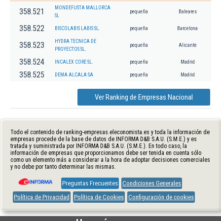
MONDEFUSTA MALLORCA
358.521
pequeña
Baleares
SL
358.522
BISCOLABIS LABIS SL.
pequeña
Barcelona
HYDRA TECNICA DE
358.523
pequeña
Alicante
PROYECTOS SL.
358.524
INCALEX CORE SL.
pequeña
Madrid
358.525
DEMA ALCALA SA
pequeña
Madrid
Ver Ranking de Empresas Nacional
Todo el contenido de ranking-empresas.eleconomista.es y toda la información de
empresas procede de la base de datos de INFORMA D&B S.A.U. (S.M.E.) y es
tratada y suministrada por INFORMA D&B S.A.U. (S.M.E.). En todo caso, la
información de empresas que proporcionamos debe ser tenida en cuenta sólo
como un elemento más a considerar a la hora de adoptar decisiones comerciales
y no debe por tanto determinar las mismas.
Preguntas Frecuentes
Condiciones Generales
Política de Privacidad
Política de Cookies
Configuración de cookies