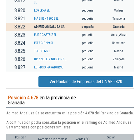
SL
8.820
LOFERPA SL
pequeña
Málaga
8.821
HABIRENT 2005 SL
pequeña
Tarragona
8.822
ADIMED ANDALUZA SA
pequeña
Granada
8.823
EUROGASTEIZ SL
pequeña
Arava,Álava
8.824
ESTACION 9 SL
pequeña
Barcelona
8.825
TRUPITA S.L.
pequeña
Madrid
8.826
BRIZZOLIS & NILSSON SL.
pequeña
Zaragoza
8.827
EDIFICIO PARADOR SL
pequeña
Madrid
Ver Ranking de Empresas del CNAE 6820
Posición 4.678
en la provincia de
Granada
Adimed Andaluza Sa se encuentra en la posición 4.678 del Ranking de Granada.
A continuación podrá consultar la posición en el ranking de Adimed Andaluza
Sa y empresas con posiciones similares:
Posición
Sector
Nombre de la empresa
Ventas (€)