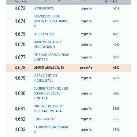
Provincia
Actividad
4.673
GASTROCOC SL
pequeña
5612
CONSTRUCCION DE
4.674
INVERNADEROS ALBUÑOL
pequeña
4299
SL
4.675
AUDICENTER SL
pequeña
6920
KADO MOBILIARIO Y
4.676
pequeña
4755
DECORACION SL
VITANGO CAFE SOCIEDAD
4.677
pequeña
5630
LIMITADA.
4.678
ADIMED ANDALUZA SA
pequeña
6820
AGAVO GESTION
4.679
pequeña
5622
HOSTELERA SL
SUMINISTROS ANTEQUERA
4.680
SERRANO SOCIEDAD
pequeña
4663
LIMITADA.
KIDS ENGLISH CENTRE
4.681
pequeña
8569
SOCIEDAD LIMITADA.
4.682
TORNOGRAN SL
pequeña
3312
PERDICES SIERRA NEVADA
4.683
pequeña
0148
SL