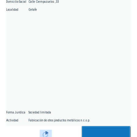
Domicilio Social
Calle Ciempozuelos , 33
Localidad
Getafe
Forma Jurídica
Sociedad limitada
Actividad
Fabricación de otros productos metálicos n.c.o.p.