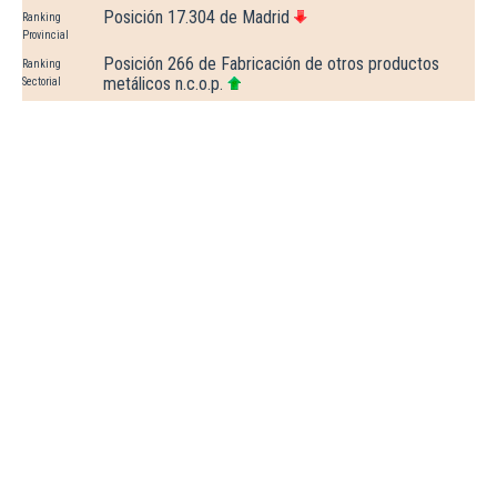
Posición 17.304 de Madrid
Ranking
Provincial
Posición 266 de Fabricación de otros productos
Ranking
metálicos n.c.o.p.
Sectorial