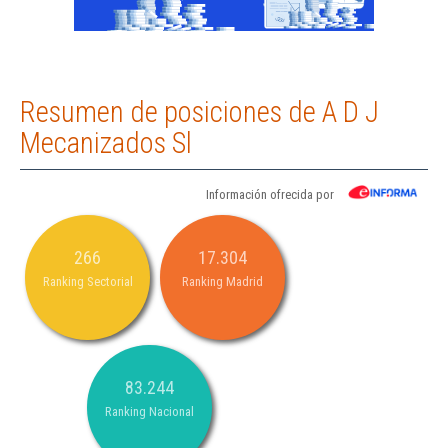
Resumen de posiciones de A D J
Mecanizados Sl
Información ofrecida por
266
17.304
Ranking Sectorial
Ranking Madrid
83.244
Ranking Nacional