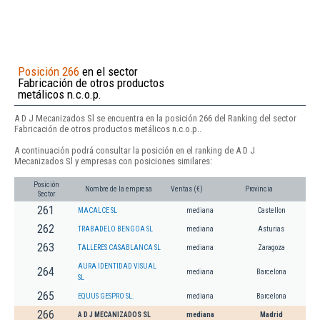
Posición 266
en el sector
Fabricación de otros productos
metálicos n.c.o.p.
A D J Mecanizados Sl se encuentra en la posición 266 del Ranking del sector
Fabricación de otros productos metálicos n.c.o.p..
A continuación podrá consultar la posición en el ranking de A D J
Mecanizados Sl y empresas con posiciones similares:
Posición
Nombre de la empresa
Ventas (€)
Provincia
Sector
261
MACALCE SL
mediana
Castellon
262
TRABADELO BENGOA SL
mediana
Asturias
263
TALLERES CASABLANCA SL
mediana
Zaragoza
AURA IDENTIDAD VISUAL
264
mediana
Barcelona
SL
265
EQUUS GESPRO SL.
mediana
Barcelona
266
A D J MECANIZADOS SL
mediana
Madrid