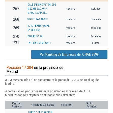
CALDERERIA OVETENSE DE
267
MECANIZACION Y
mediana
Asturias
MAQUINARIA SLL.
268
SINTETIKA SINKS SL
mediana
Cantabria
EUROPEAN SPECIAL
269
mediana
Barcelona
LADDERS SA
270
ESSA PUNT SA
mediana
Barcelona
271
TALLERES MEMIRSA SL
mediana
Burgos
Ver Ranking de Empresas del CNAE 2599
Posición 17.304
en la provincia de
Madrid
A D J Mecanizados Sl se encuentra en la posición 17.304 del Ranking de
Madrid.
A continuación podrá consultar la posición en el ranking de A D J
Mecanizados Sl y empresas con posiciones similares:
Posición
Sector
Nombre de la empresa
Ventas (€)
Provincia
Actividad
MIRTO CORPORACION