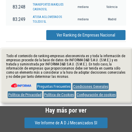
TRANSPORTES MARQUES
83.248
mediana
Valencia
CASINOS SL
ATOSA AGLOMERADOS
83.249
mediana
Madrid
TOLEDO SL
Ver Ranking de Empresas Nacional
Todo el contenido de ranking-empresas.eleconomista.es y toda la información de
empresas procede de la base de datos de INFORMA D&B S.A.U. (S.M.E.) y es
tratada y suministrada por INFORMA D&B S.A.U. (S.M.E.). En todo caso, la
información de empresas que proporcionamos debe ser tenida en cuenta sólo
como un elemento más a considerar a la hora de adoptar decisiones comerciales
y no debe por tanto determinar las mismas.
Preguntas Frecuentes
Condiciones Generales
Política de Privacidad
Política de Cookies
Configuración de cookies
Hay más por ver
Ver Informe de A D J Mecanizados Sl