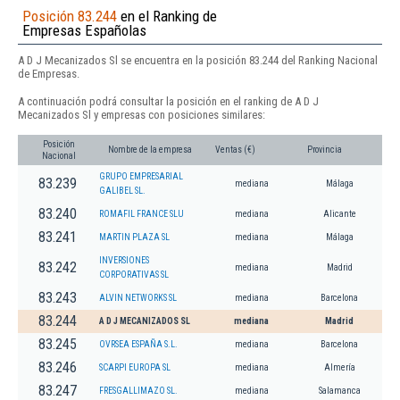
Posición 83.244
en el Ranking de
Empresas Españolas
A D J Mecanizados Sl se encuentra en la posición 83.244 del Ranking Nacional
de Empresas.
A continuación podrá consultar la posición en el ranking de A D J
Mecanizados Sl y empresas con posiciones similares:
Posición
Nombre de la empresa
Ventas (€)
Provincia
Nacional
GRUPO EMPRESARIAL
83.239
mediana
Málaga
GALIBEL SL.
83.240
ROMAFIL FRANCE SLU
mediana
Alicante
83.241
MARTIN PLAZA SL
mediana
Málaga
INVERSIONES
83.242
mediana
Madrid
CORPORATIVAS SL
83.243
ALVIN NETWORKS SL
mediana
Barcelona
83.244
A D J MECANIZADOS SL
mediana
Madrid
83.245
OVRSEA ESPAÑA S.L.
mediana
Barcelona
83.246
SCARPI EUROPA SL
mediana
Almería
83.247
FRESGALLIMAZO SL.
mediana
Salamanca