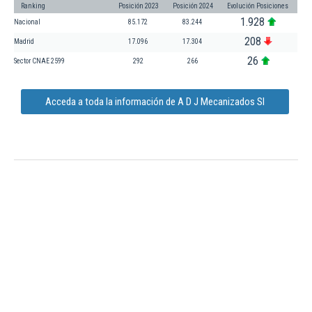
Ranking
Posición 2023
Posición 2024
Evolución Posiciones
1.928
Nacional
85.172
83.244
208
Madrid
17.096
17.304
26
Sector CNAE 2599
292
266
Acceda a toda la información de A D J Mecanizados Sl