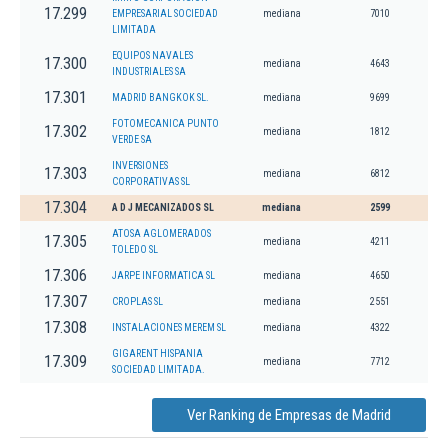
17.299
EMPRESARIAL SOCIEDAD
mediana
7010
LIMITADA
EQUIPOS NAVALES
17.300
mediana
4643
INDUSTRIALES SA
17.301
MADRID BANGKOK SL.
mediana
9699
FOTOMECANICA PUNTO
17.302
mediana
1812
VERDE SA
INVERSIONES
17.303
mediana
6812
CORPORATIVAS SL
17.304
A D J MECANIZADOS SL
mediana
2599
ATOSA AGLOMERADOS
17.305
mediana
4211
TOLEDO SL
17.306
JARPE INFORMATICA SL
mediana
4650
17.307
CROPLAS SL
mediana
2551
17.308
INSTALACIONES MEREM SL
mediana
4322
GIGARENT HISPANIA
17.309
mediana
7712
SOCIEDAD LIMITADA.
Ver Ranking de Empresas de Madrid