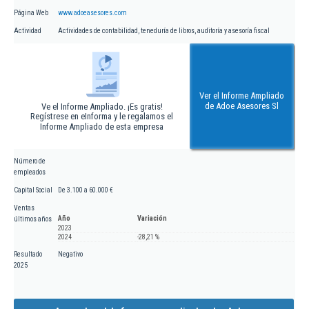
Página Web
www.adoeasesores.com
Actividad
Actividades de contabilidad, teneduría de libros, auditoría y asesoría fiscal
Ver el Informe Ampliado
de Adoe Asesores Sl
Ve el Informe Ampliado. ¡Es gratis!
Regístrese en eInforma y le regalamos el
Informe Ampliado de esta empresa
Número de
empleados
Capital Social
De 3.100 a 60.000 €
Ventas
Año
Variación
últimos años
2023
2024
-28,21 %
Resultado
Negativo
2025