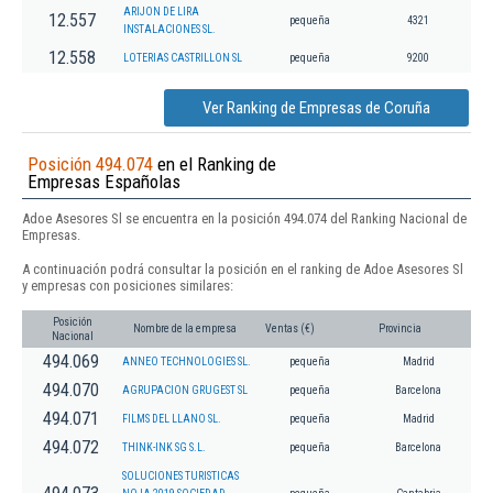
ARIJON DE LIRA
12.557
pequeña
4321
INSTALACIONES SL.
12.558
LOTERIAS CASTRILLON SL
pequeña
9200
Ver Ranking de Empresas de Coruña
Posición 494.074
en el Ranking de
Empresas Españolas
Adoe Asesores Sl se encuentra en la posición 494.074 del Ranking Nacional de
Empresas.
A continuación podrá consultar la posición en el ranking de Adoe Asesores Sl
y empresas con posiciones similares:
Posición
Nombre de la empresa
Ventas (€)
Provincia
Nacional
494.069
ANNEO TECHNOLOGIES SL.
pequeña
Madrid
494.070
AGRUPACION GRUGEST SL
pequeña
Barcelona
494.071
FILMS DEL LLANO SL.
pequeña
Madrid
494.072
THINK-INK SG S.L.
pequeña
Barcelona
SOLUCIONES TURISTICAS