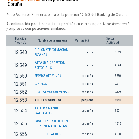
Coruña
Adoe Asesores Sl se encuentra en la posición 12.553 del Ranking de Coruña.
A continuación podrá consultar la posición en el ranking de Adoe Asesores Sl
y empresas con posiciones similares:
Posición
Sector
Nombre de la empresa
Ventas (€)
Provincia
Actividad
DIPLOMATE FORMACION
12.548
pequeña
8559
ESPAÑA SL.
ARTABRIA DE GESTION
12.549
pequeña
4664
EDITORIAL, S.L.
12.550
SERVICE OFFERING SL.
pequeña
5630
12.551
CININC SL
pequeña
7311
12.552
RECREATIVOS COLMENA SL
pequeña
9329
12.553
ADOE ASESORES SL
pequeña
6920
TALLERES MANUEL
12.554
pequeña
9531
GALLARDO SL
GESTION Y PRODUCCION
12.555
pequeña
4616
DE PRENDA ACABADA SL.
12.556
BURILLON TAPOC SL.
pequeña
4638