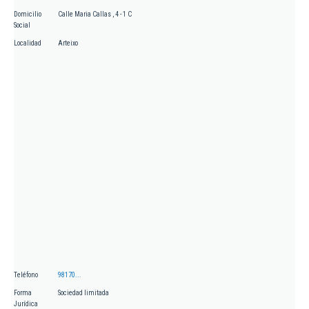
Domicilio
Calle Maria Callas , 4 - 1 C
Social
Localidad
Arteixo
Teléfono
98170...
Forma
Sociedad limitada
Jurídica