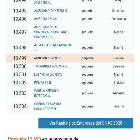
10.494
pequeña
Badajoz
ASESORES S.L.
10.495
ASSESSORIA CONTSENI SL
pequeña
Barcelona
10.496
ASESORIA ZEUS SL
pequeña
Pontevedra
ASESORAMIENTO
10.497
COMERCIAL Y CONTABLE
pequeña
Madrid
CONFIMAD SL
AUREA CAPITAL PARTNERS
10.498
pequeña
Madrid
SL.
10.499
ADOE ASESORES SL
pequeña
Coruña
10.500
TM GABINET ASSESSOR SL
pequeña
Baleares
10.501
LEGAFIS ASESORES SL
pequeña
Madrid
10.502
PUMAR 97 SL
pequeña
Bizkaia
VARELA ASESORIA
10.503
pequeña
Alicante
INTEGRAL SL
GRIÑON Y LA SERNA
10.504
pequeña
Tenerife
CONSULTORES SL
Ver Ranking de Empresas del CNAE 6920
Posición 12.553
en la provincia de