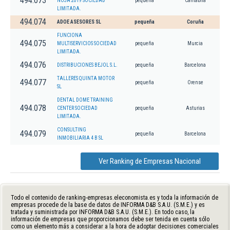
494.073
NOJA 2019 SOCIEDAD
pequeña
Cantabria
LIMITADA.
494.074
ADOE ASESORES SL
pequeña
Coruña
FUNCIONA
494.075
MULTISERVICIOS SOCIEDAD
pequeña
Murcia
LIMITADA.
494.076
DISTRIBUCIONES BEJOL S.L.
pequeña
Barcelona
TALLERES QUINTA MOTOR
494.077
pequeña
Orense
SL
DENTAL DOME TRAINING
494.078
CENTER SOCIEDAD
pequeña
Asturias
LIMITADA.
CONSULTING
494.079
pequeña
Barcelona
INMOBILIARIA 4 B SL
Ver Ranking de Empresas Nacional
Todo el contenido de ranking-empresas.eleconomista.es y toda la información de
empresas procede de la base de datos de INFORMA D&B S.A.U. (S.M.E.) y es
tratada y suministrada por INFORMA D&B S.A.U. (S.M.E.). En todo caso, la
información de empresas que proporcionamos debe ser tenida en cuenta sólo
como un elemento más a considerar a la hora de adoptar decisiones comerciales