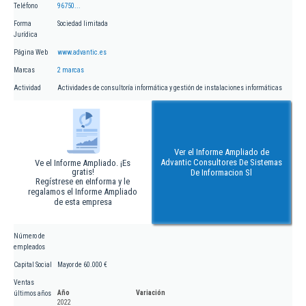
Teléfono
96750...
Forma
Sociedad limitada
Jurídica
Página Web
www.advantic.es
Marcas
2 marcas
Actividad
Actividades de consultoría informática y gestión de instalaciones informáticas
Ver el Informe Ampliado de
Advantic Consultores De Sistemas
Ve el Informe Ampliado. ¡Es
gratis!
De Informacion Sl
Regístrese en eInforma y le
regalamos el Informe Ampliado
de esta empresa
Número de
empleados
Capital Social
Mayor de 60.000 €
Ventas
Año
Variación
últimos años
2022