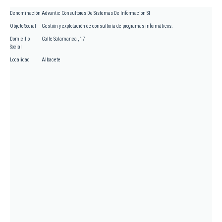
Denominación
Advantic Consultores De Sistemas De Informacion Sl
Objeto Social
Gestión y explotación de consultoría de programas informáticos.
Domicilio
Calle Salamanca , 17
Social
Localidad
Albacete