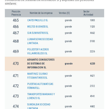
similares:
Posición
Sector
Nombre de la empresa
Ventas (€)
Provincia
Actividad
465
CAFES PAQUILLO SL
grande
1083
466
WELTED BUSINESS SL
grande
1520
467
GIA SUMINISTROS SL
grande
4662
LUMAR SOFAS SOCIEDAD
468
grande
3100
LIMITADA.
POLIESTER Y ACEROS
469
grande
2226
VILLARROBLEDO SL
ADVANTIC CONSULTORES
470
DE SISTEMAS DE
grande
6220
INFORMACION SL
MARTINEZ GUIRAO
471
grande
4621
FITOSANITARIOS SL
PUERTAS AUTOMATICAS
472
grande
2512
FERMAR SLL
TRANSPORTES MARIANO Y
473
grande
4941
LORENZO SL
SUMEALBA SOCIEDAD
474
grande
4682
LIMITADA.