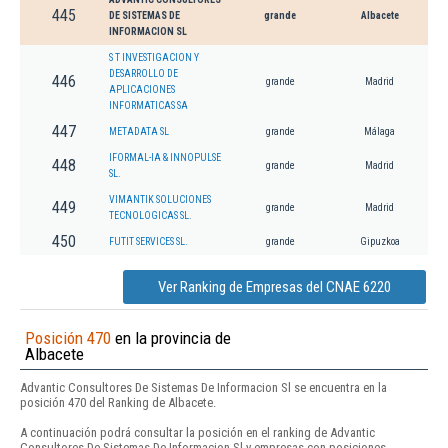
445
DE SISTEMAS DE
grande
Albacete
INFORMACION SL
S T INVESTIGACION Y
DESARROLLO DE
446
grande
Madrid
APLICACIONES
INFORMATICAS SA
447
METADATA SL
grande
Málaga
IFORMAL-IA & INNOPULSE
448
grande
Madrid
SL.
VIMANTIK SOLUCIONES
449
grande
Madrid
TECNOLOGICAS SL.
450
FUTIT SERVICES SL.
grande
Gipuzkoa
Ver Ranking de Empresas del CNAE 6220
Posición 470
en la provincia de
Albacete
Advantic Consultores De Sistemas De Informacion Sl se encuentra en la
posición 470 del Ranking de Albacete.
A continuación podrá consultar la posición en el ranking de Advantic
Consultores De Sistemas De Informacion Sl y empresas con posiciones