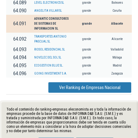
64.089
LEVEL ELECTRONICS SL
grande
Baleares
64.090
ANGELITA VILLAR SL
grande
Coruña
ADVANTIC CONSULTORES
64.091
DE SISTEMAS DE
grande
Albacete
INFORMACION SL
TRANSPORTES ANTONIO
64.092
grande
Alicante
PASCUAL SL
64.093
RIOSOL RESIDENCIAL SL
grande
Valladolid
64.094
NOVELEC DEL SOL SL
grande
Málaga
64.095
ECOGESTION BLUE SL.
grande
Madrid
64.096
GOING INVESTMENT S.A.
grande
Zaragoza
Ver Ranking de Empresas Nacional
Todo el contenido de ranking-empresas.eleconomista.es y toda la información de
empresas procede de la base de datos de INFORMA D&B S.A.U. (S.M.E.) y es
tratada y suministrada por INFORMA D&B S.A.U. (S.M.E.). En todo caso, la
información de empresas que proporcionamos debe ser tenida en cuenta sólo
como un elemento más a considerar a la hora de adoptar decisiones comerciales
y no debe por tanto determinar las mismas.