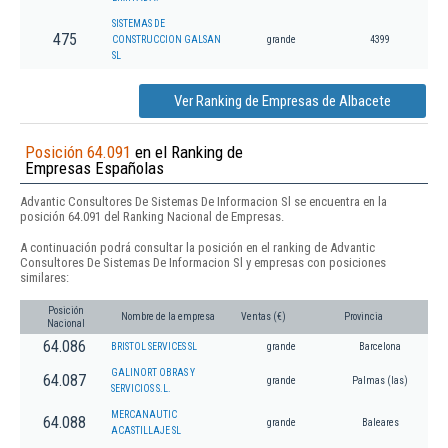
SISTEMAS DE
475
CONSTRUCCION GALSAN
grande
4399
SL
Ver Ranking de Empresas de Albacete
Posición 64.091
en el Ranking de
Empresas Españolas
Advantic Consultores De Sistemas De Informacion Sl se encuentra en la
posición 64.091 del Ranking Nacional de Empresas.
A continuación podrá consultar la posición en el ranking de Advantic
Consultores De Sistemas De Informacion Sl y empresas con posiciones
similares:
Posición
Nombre de la empresa
Ventas (€)
Provincia
Nacional
64.086
BRISTOL SERVICES SL
grande
Barcelona
GALINORT OBRAS Y
64.087
grande
Palmas (las)
SERVICIOS S.L.
MERCANAUTIC
64.088
grande
Baleares
ACASTILLAJE SL