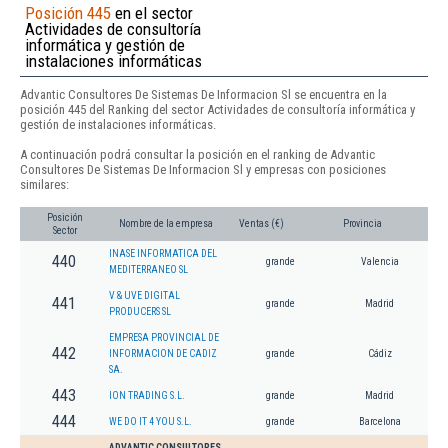
Posición 445
en el sector
Actividades de consultoría
informática y gestión de
instalaciones informáticas
Advantic Consultores De Sistemas De Informacion Sl se encuentra en la
posición 445 del Ranking del sector Actividades de consultoría informática y
gestión de instalaciones informáticas.
A continuación podrá consultar la posición en el ranking de Advantic
Consultores De Sistemas De Informacion Sl y empresas con posiciones
similares:
Posición
Nombre de la empresa
Ventas (€)
Provincia
Sector
INASE INFORMATICA DEL
440
grande
Valencia
MEDITERRANEO SL
V & UVE DIGITAL
441
grande
Madrid
PRODUCERS SL
EMPRESA PROVINCIAL DE
442
INFORMACION DE CADIZ
grande
Cádiz
SA.
443
ION TRADING S.L.
grande
Madrid
444
WE DO IT 4 YOU S.L.
grande
Barcelona
ADVANTIC CONSULTORES