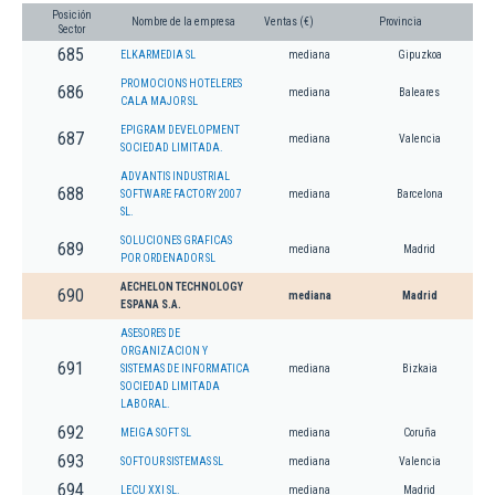
Posición
Nombre de la empresa
Ventas (€)
Provincia
Sector
685
ELKARMEDIA SL
mediana
Gipuzkoa
PROMOCIONS HOTELERES
686
mediana
Baleares
CALA MAJOR SL
EPIGRAM DEVELOPMENT
687
mediana
Valencia
SOCIEDAD LIMITADA.
ADVANTIS INDUSTRIAL
688
SOFTWARE FACTORY 2007
mediana
Barcelona
SL.
SOLUCIONES GRAFICAS
689
mediana
Madrid
POR ORDENADOR SL
AECHELON TECHNOLOGY
690
mediana
Madrid
ESPANA S.A.
ASESORES DE
ORGANIZACION Y
691
SISTEMAS DE INFORMATICA
mediana
Bizkaia
SOCIEDAD LIMITADA
LABORAL.
692
MEIGA SOFT SL
mediana
Coruña
693
SOFTOUR SISTEMAS SL
mediana
Valencia
694
LECU XXI SL.
mediana
Madrid