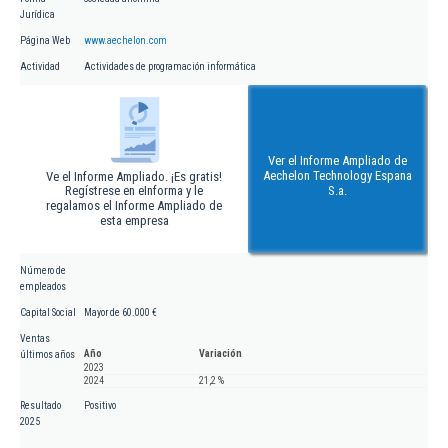
Jurídica
Página Web
www.aechelon.com
Actividad
Actividades de programación informática
Ver el Informe Ampliado de
Aechelon Technology Espana
Ve el Informe Ampliado. ¡Es gratis!
Regístrese en eInforma y le
S.a.
regalamos el Informe Ampliado de
esta empresa
Número de
empleados
Capital Social
Mayor de 60.000 €
Ventas
Año
Variación
últimos años
2023
2024
21,2 %
Resultado
Positivo
2025