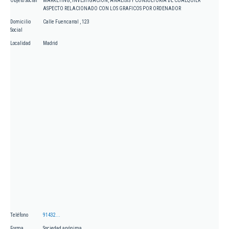
Objeto Social
MARKETING, INVESTIGACION, ANALISIS Y CONSULTORIA DE CUALQUIER
ASPECTO RELACIONADO CON LOS GRAFICOS POR ORDENADOR
Domicilio
Calle Fuencarral , 123
Social
Localidad
Madrid
Teléfono
91432...
Forma
Sociedad anónima