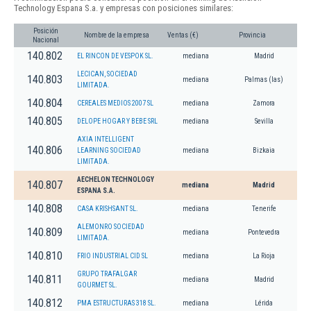
Technology Espana S.a. y empresas con posiciones similares:
Posición
Nombre de la empresa
Ventas (€)
Provincia
Nacional
140.802
EL RINCON DE VESPOK SL.
mediana
Madrid
LECICAN, SOCIEDAD
140.803
mediana
Palmas (las)
LIMITADA.
140.804
CEREALES MEDIOS 2007 SL
mediana
Zamora
140.805
DELOPE HOGAR Y BEBE SRL
mediana
Sevilla
AXIA INTELLIGENT
140.806
LEARNING SOCIEDAD
mediana
Bizkaia
LIMITADA.
AECHELON TECHNOLOGY
140.807
mediana
Madrid
ESPANA S.A.
140.808
CASA KRISHSANT SL.
mediana
Tenerife
ALEMONRO SOCIEDAD
140.809
mediana
Pontevedra
LIMITADA.
140.810
FRIO INDUSTRIAL CID SL
mediana
La Rioja
GRUPO TRAFALGAR
140.811
mediana
Madrid
GOURMET SL.
140.812
PMA ESTRUCTURAS 318 SL.
mediana
Lérida