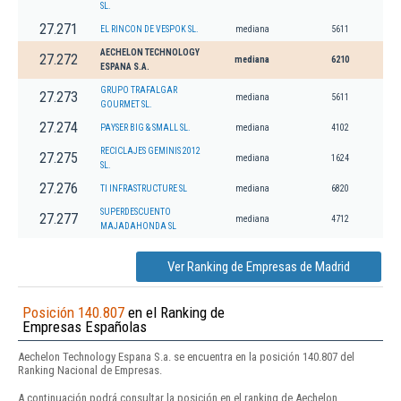
SL.
27.271
EL RINCON DE VESPOK SL.
mediana
5611
AECHELON TECHNOLOGY
27.272
mediana
6210
ESPANA S.A.
GRUPO TRAFALGAR
27.273
mediana
5611
GOURMET SL.
27.274
PAYSER BIG & SMALL SL.
mediana
4102
RECICLAJES GEMINIS 2012
27.275
mediana
1624
SL.
27.276
TI INFRASTRUCTURE SL
mediana
6820
SUPERDESCUENTO
27.277
mediana
4712
MAJADAHONDA SL
Ver Ranking de Empresas de Madrid
Posición 140.807
en el Ranking de
Empresas Españolas
Aechelon Technology Espana S.a. se encuentra en la posición 140.807 del
Ranking Nacional de Empresas.
A continuación podrá consultar la posición en el ranking de Aechelon