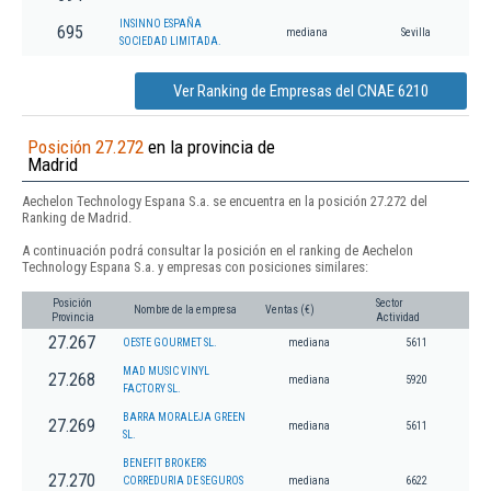
INSINNO ESPAÑA
695
mediana
Sevilla
SOCIEDAD LIMITADA.
Ver Ranking de Empresas del CNAE 6210
Posición 27.272
en la provincia de
Madrid
Aechelon Technology Espana S.a. se encuentra en la posición 27.272 del
Ranking de Madrid.
A continuación podrá consultar la posición en el ranking de Aechelon
Technology Espana S.a. y empresas con posiciones similares:
Posición
Sector
Nombre de la empresa
Ventas (€)
Provincia
Actividad
27.267
OESTE GOURMET SL.
mediana
5611
MAD MUSIC VINYL
27.268
mediana
5920
FACTORY SL.
BARRA MORALEJA GREEN
27.269
mediana
5611
SL.
BENEFIT BROKERS
27.270
CORREDURIA DE SEGUROS
mediana
6622