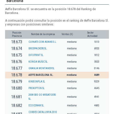
Barcelona
Aeffe Barcelona Sl. se encuentra en la posición 18.678 del Ranking de
Barcelona.
A continuación podrá consultar la posición en el ranking de Aeffe Barcelona Sl.
y empresas con posiciones similares:
Posición
Sector
Nombre de la empresa
Ventas (€)
Provincia
Actividad
18.673
CUINATS COM ABANS S.L.
mediana
1013
18.674
BROSPACKERS SL.
mediana
6920
18.675
DIFOPRINT SL
mediana
1812
18.676
KONGA MUSIC SL
mediana
5920
18.677
GRANJA MONTANER SL
mediana
0146
18.678
AEFFE BARCELONA SL.
mediana
4689
18.679
KINBONPLA SL
mediana
9329
18.680
PROKIPTON SL
mediana
4645
2008 SBD GO MISSATGERS
18.681
mediana
4941
SL.
18.682
ECOCERAM SL
mediana
4683
CORDES CATALUNYA 2010