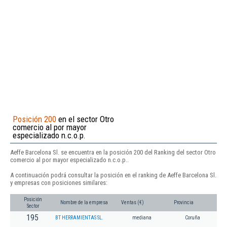
Posición 200
en el sector Otro
comercio al por mayor
especializado n.c.o.p.
Aeffe Barcelona Sl. se encuentra en la posición 200 del Ranking del sector Otro
comercio al por mayor especializado n.c.o.p..
A continuación podrá consultar la posición en el ranking de Aeffe Barcelona Sl.
y empresas con posiciones similares:
Posición
Nombre de la empresa
Ventas (€)
Provincia
Sector
195
BT HERRAMIENTAS SL.
mediana
Coruña