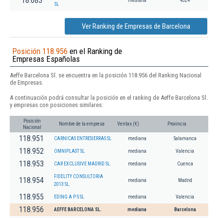
18.683
mediana
4324
SL
Ver Ranking de Empresas de Barcelona
Posición 118.956
en el Ranking de
Empresas Españolas
Aeffe Barcelona Sl. se encuentra en la posición 118.956 del Ranking Nacional
de Empresas.
A continuación podrá consultar la posición en el ranking de Aeffe Barcelona Sl.
y empresas con posiciones similares:
Posición
Nombre de la empresa
Ventas (€)
Provincia
Nacional
118.951
CARNICAS ENTRESIERRAS SL
mediana
Salamanca
118.952
OMNIPLAST SL
mediana
Valencia
118.953
CAR EXCLUSIVE MADRID SL.
mediana
Cuenca
FIDELITY CONSULTORIA
118.954
mediana
Madrid
2013 SL.
118.955
EDING A P S SL
mediana
Valencia
118.956
AEFFE BARCELONA SL.
mediana
Barcelona