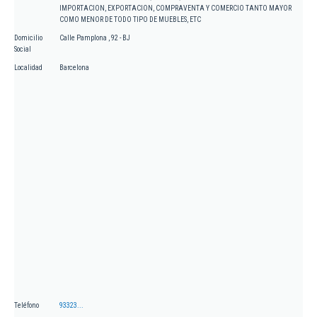
IMPORTACION, EXPORTACION, COMPRAVENTA Y COMERCIO TANTO MAYOR
COMO MENOR DE TODO TIPO DE MUEBLES, ETC
Domicilio
Calle Pamplona , 92 - BJ
Social
Localidad
Barcelona
Teléfono
93323...