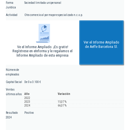
Forma
Sociedad limitada unipersonal
Jurídica
Actividad
Otro comercio al por mayor especializado n.c.o.p.
Ver el Informe Ampliado
de Aeffe Barcelona Sl.
Ve el Informe Ampliado. ¡Es gratis!
Regístrese en eInforma y le regalamos el
Informe Ampliado de esta empresa
Número de
empleados
Capital Social
De 0 a 3.100 €
Ventas
Año
Variación
últimos años
2022
2023
15,07 %
2024
66,07 %
Resultado
Positivo
2024