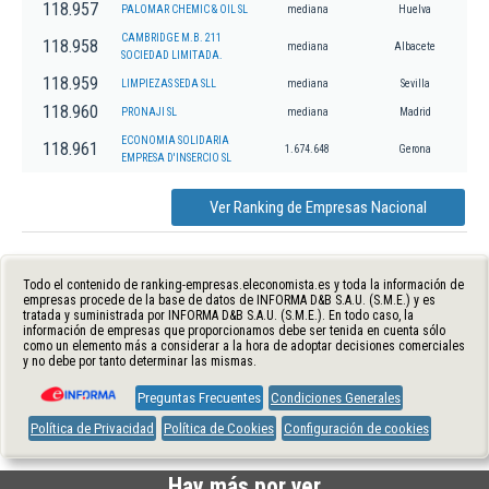
118.957
PALOMAR CHEMIC & OIL SL
mediana
Huelva
CAMBRIDGE M.B. 211
118.958
mediana
Albacete
SOCIEDAD LIMITADA.
118.959
LIMPIEZAS SEDA SLL
mediana
Sevilla
118.960
PRONAJI SL
mediana
Madrid
ECONOMIA SOLIDARIA
118.961
1.674.648
Gerona
EMPRESA D'INSERCIO SL
Ver Ranking de Empresas Nacional
Todo el contenido de ranking-empresas.eleconomista.es y toda la información de
empresas procede de la base de datos de INFORMA D&B S.A.U. (S.M.E.) y es
tratada y suministrada por INFORMA D&B S.A.U. (S.M.E.). En todo caso, la
información de empresas que proporcionamos debe ser tenida en cuenta sólo
como un elemento más a considerar a la hora de adoptar decisiones comerciales
y no debe por tanto determinar las mismas.
Preguntas Frecuentes
Condiciones Generales
Política de Privacidad
Política de Cookies
Configuración de cookies
Hay más por ver