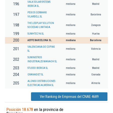
VALK SOLAR SYSTEMS
196
mediana
Madrid
IBERICA SL.
PEIXOS GERMANS
197
mediana
Barcelona
VILARDELL SL
THE LEDPLAY SOLUTION
198
mediana
Zaragoza
SOCIEDAD LIMITADA.
199
SUMHTEC 96 SL
mediana
Huelva
200
AEFFE BARCELONA SL.
mediana
Barcelona
VALENCIANA DE COPIAS
201
mediana
Valencia
SL
SUMINISTROS
202
mediana
Madrid
INDUSTRIALES MANAOH SL
203
STUDEX IBERICA SL
mediana
Madrid
204
GRANADIET SL
mediana
Granada
ALONSO DISTRIBUCIONES
205
mediana
Almería
ELECTRICAS ALMERIA SL
Ver Ranking de Empresas del CNAE 4689
Posición 18.678
en la provincia de