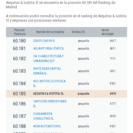
Aequitas & Iustitia Sl se encuentra en la posición 60.185 del Ranking de
Madrid.
A continuación podrá consultar la posición en el ranking de Aequitas & Iustitia
Sl y empresas con posiciones similares:
Posición
Sector
Nombre de la empresa
Ventas (€)
Provincia
Actividad
60.180
GRUPO DAS 99 SL
pequeña
4617
60.181
ADJANTY REAL STATE SL.
pequeña
6811
CA 14 ARQUITECTURA Y
60.182
pequeña
7111
URBANISMO SLP
WHITE BEAR CAPITAL
60.183
pequeña
5611
ESPAÑA SL.
AGL MOTOR LOZOYUELA
60.184
pequeña
9531
SL
60.185
AEQUITAS & IUSTITIA SL
pequeña
6910
CAPUCINE FRENCHY MAD
60.186
pequeña
4777
SL.
FUNDAMENTA
60.187
pequeña
6910
CONSULTING SL
60.188
MCM AUTOMOTOR SL.
pequeña
9531