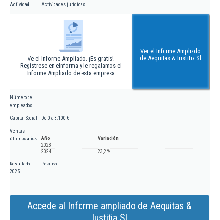
Actividad
Actividades jurídicas
Ver el Informe Ampliado
de Aequitas & Iustitia Sl
Ve el Informe Ampliado. ¡Es gratis!
Regístrese en eInforma y le regalamos el
Informe Ampliado de esta empresa
Número de
empleados
Capital Social
De 0 a 3.100 €
Ventas
Año
Variación
últimos años
2023
2024
23,2 %
Resultado
Positivo
2025
Accede al Informe ampliado de Aequitas &
Iustitia Sl