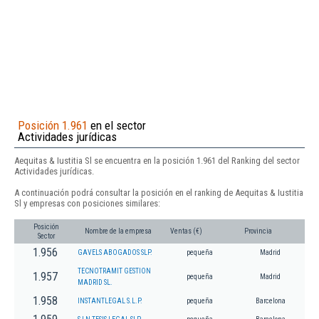
Posición 1.961
en el sector
Actividades jurídicas
Aequitas & Iustitia Sl se encuentra en la posición 1.961 del Ranking del sector
Actividades jurídicas.
A continuación podrá consultar la posición en el ranking de Aequitas & Iustitia
Sl y empresas con posiciones similares:
Posición
Nombre de la empresa
Ventas (€)
Provincia
Sector
1.956
GAVELS ABOGADOS SLP.
pequeña
Madrid
TECNOTRAMIT GESTION
1.957
pequeña
Madrid
MADRID SL.
1.958
INSTANTLEGAL S.L.P.
pequeña
Barcelona