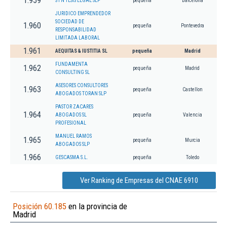
1.959
S I N TESIS LEGAL SLP
pequeña
Barcelona
JURIDICO EMPRENDEDOR
SOCIEDAD DE
1.960
pequeña
Pontevedra
RESPONSABILIDAD
LIMITADA LABORAL
1.961
AEQUITAS & IUSTITIA SL
pequeña
Madrid
FUNDAMENTA
1.962
pequeña
Madrid
CONSULTING SL
ASESORES CONSULTORES
1.963
pequeña
Castellon
ABOGADOS TORAN SLP
PASTOR ZACARES
1.964
ABOGADOS SL
pequeña
Valencia
PROFESIONAL
MANUEL RAMOS
1.965
pequeña
Murcia
ABOGADOS SLP
1.966
GESCASMA S.L.
pequeña
Toledo
Ver Ranking de Empresas del CNAE 6910
Posición 60.185
en la provincia de
Madrid