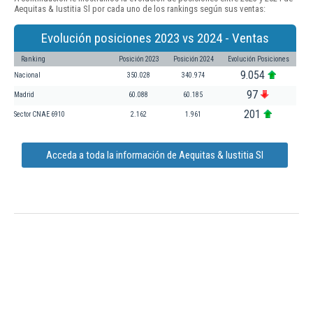
Aequitas & Iustitia Sl por cada uno de los rankings según sus ventas:
Evolución posiciones 2023 vs 2024 - Ventas
Ranking
Posición 2023
Posición 2024
Evolución Posiciones
9.054
Nacional
350.028
340.974
97
Madrid
60.088
60.185
201
Sector CNAE 6910
2.162
1.961
Acceda a toda la información de Aequitas & Iustitia Sl