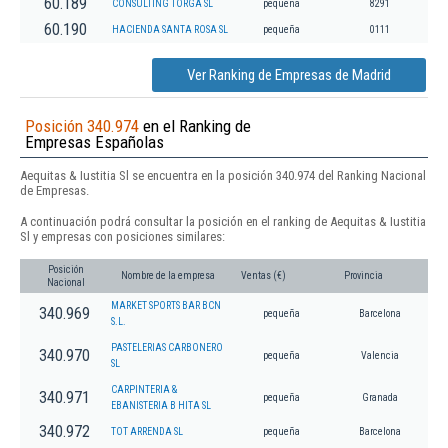
60.189
CONSULTING TORGA SL
pequeña
8291
60.190
HACIENDA SANTA ROSA SL
pequeña
0111
Ver Ranking de Empresas de Madrid
Posición 340.974
en el Ranking de
Empresas Españolas
Aequitas & Iustitia Sl se encuentra en la posición 340.974 del Ranking Nacional
de Empresas.
A continuación podrá consultar la posición en el ranking de Aequitas & Iustitia
Sl y empresas con posiciones similares:
Posición
Nombre de la empresa
Ventas (€)
Provincia
Nacional
MARKET SPORTS BAR BCN
340.969
pequeña
Barcelona
S.L.
PASTELERIAS CARBONERO
340.970
pequeña
Valencia
SL
CARPINTERIA &
340.971
pequeña
Granada
EBANISTERIA B HITA SL
340.972
TOT ARRENDA SL
pequeña
Barcelona