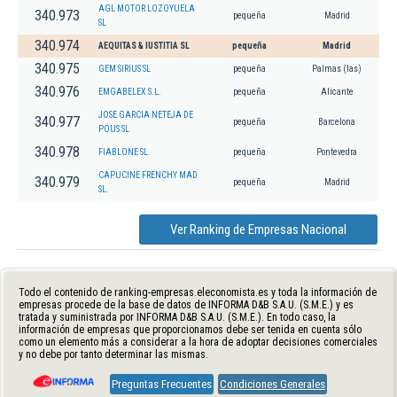
AGL MOTOR LOZOYUELA
340.973
pequeña
Madrid
SL
340.974
AEQUITAS & IUSTITIA SL
pequeña
Madrid
340.975
GEM SIRIUS SL
pequeña
Palmas (las)
340.976
EMGABELEX S.L.
pequeña
Alicante
JOSE GARCIA NETEJA DE
340.977
pequeña
Barcelona
POUS SL
340.978
FIABLONE SL.
pequeña
Pontevedra
CAPUCINE FRENCHY MAD
340.979
pequeña
Madrid
SL.
Ver Ranking de Empresas Nacional
Todo el contenido de ranking-empresas.eleconomista.es y toda la información de
empresas procede de la base de datos de INFORMA D&B S.A.U. (S.M.E.) y es
tratada y suministrada por INFORMA D&B S.A.U. (S.M.E.). En todo caso, la
información de empresas que proporcionamos debe ser tenida en cuenta sólo
como un elemento más a considerar a la hora de adoptar decisiones comerciales
y no debe por tanto determinar las mismas.
Preguntas Frecuentes
Condiciones Generales