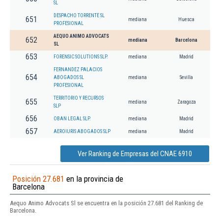
SL
DESPACHO TORRENTE SL
651
mediana
Huesca
PROFESIONAL
AEQUO ANIMO ADVOCATS
652
mediana
Barcelona
SL
653
FORENSIC SOLUTIONS SLP.
mediana
Madrid
FERNANDEZ PALACIOS
654
ABOGADOS SL
mediana
Sevilla
PROFESIONAL
TERRITORIO Y RECURSOS
655
mediana
Zaragoza
SLP
656
OBAN LEGAL SLP.
mediana
Madrid
657
AEROIURIS ABOGADOS SLP
mediana
Madrid
Ver Ranking de Empresas del CNAE 6910
Posición 27.681
en la provincia de
Barcelona
Aequo Animo Advocats Sl se encuentra en la posición 27.681 del Ranking de
Barcelona.