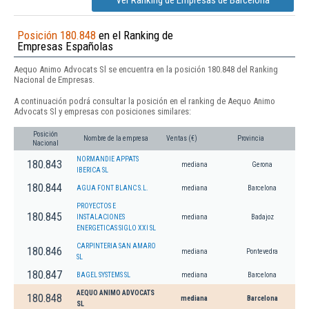
Ver Ranking de Empresas de Barcelona
Posición 180.848
en el Ranking de
Empresas Españolas
Aequo Animo Advocats Sl se encuentra en la posición 180.848 del Ranking
Nacional de Empresas.
A continuación podrá consultar la posición en el ranking de Aequo Animo
Advocats Sl y empresas con posiciones similares:
Posición
Nombre de la empresa
Ventas (€)
Provincia
Nacional
NORMANDIE APPATS
180.843
mediana
Gerona
IBERICA SL
180.844
AGUA FONT BLANC S.L.
mediana
Barcelona
PROYECTOS E
180.845
INSTALACIONES
mediana
Badajoz
ENERGETICAS SIGLO XXI SL
CARPINTERIA SAN AMARO
180.846
mediana
Pontevedra
SL
180.847
BAGEL SYSTEMS SL
mediana
Barcelona
AEQUO ANIMO ADVOCATS
180.848
mediana
Barcelona
SL