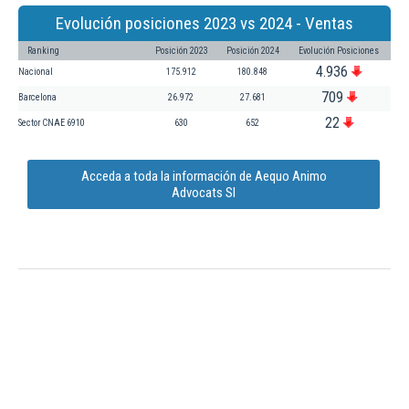
Evolución posiciones 2023 vs 2024 - Ventas
Ranking
Posición 2023
Posición 2024
Evolución Posiciones
4.936
Nacional
175.912
180.848
709
Barcelona
26.972
27.681
22
Sector CNAE 6910
630
652
Acceda a toda la información de Aequo Animo
Advocats Sl