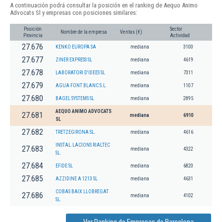
A continuación podrá consultar la posición en el ranking de Aequo Animo
Advocats Sl y empresas con posiciones similares:
Posición
Sector
Nombre de la empresa
Ventas (€)
Provincia
Actividad
27.676
KENKO EUROPA SA
mediana
3100
27.677
ZINER EXPRESS SL
mediana
4619
27.678
LABORATORI D'IDEES SL
mediana
7311
27.679
AGUA FONT BLANC S.L.
mediana
1107
27.680
BAGEL SYSTEMS SL
mediana
2895
AEQUO ANIMO ADVOCATS
27.681
mediana
6910
SL
27.682
TRETZEGIRONA SL.
mediana
4616
INSTAL.LACIONS RIALTEC
27.683
mediana
4322
SL.
27.684
EFIDE SL
mediana
6820
27.685
AZZIDINE A 1213 SL
mediana
4631
COBAS BAIX LLOBREGAT
27.686
mediana
4102
SL.