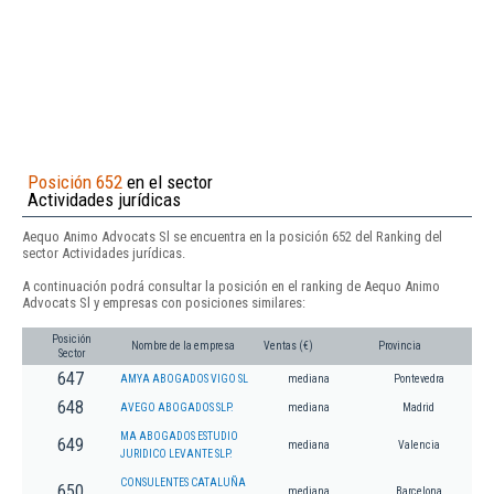
Posición 652
en el sector
Actividades jurídicas
Aequo Animo Advocats Sl se encuentra en la posición 652 del Ranking del
sector Actividades jurídicas.
A continuación podrá consultar la posición en el ranking de Aequo Animo
Advocats Sl y empresas con posiciones similares:
Posición
Nombre de la empresa
Ventas (€)
Provincia
Sector
647
AMYA ABOGADOS VIGO SL
mediana
Pontevedra
648
AVEGO ABOGADOS SLP.
mediana
Madrid
MA ABOGADOS ESTUDIO
649
mediana
Valencia
JURIDICO LEVANTE SLP.
CONSULENTES CATALUÑA
650
mediana
Barcelona