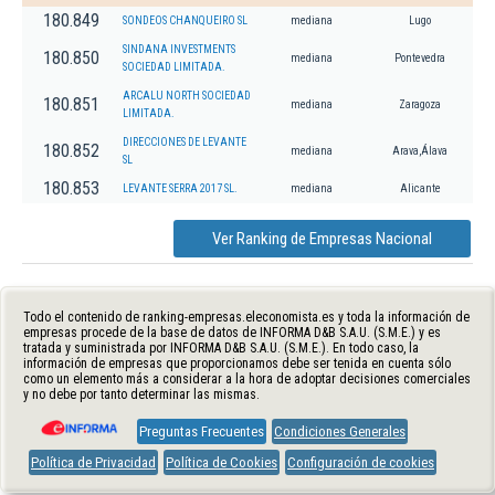
180.849
SONDEOS CHANQUEIRO SL
mediana
Lugo
SINDANA INVESTMENTS
180.850
mediana
Pontevedra
SOCIEDAD LIMITADA.
ARCALU NORTH SOCIEDAD
180.851
mediana
Zaragoza
LIMITADA.
DIRECCIONES DE LEVANTE
180.852
mediana
Arava,Álava
SL
180.853
LEVANTE SERRA 2017 SL.
mediana
Alicante
Ver Ranking de Empresas Nacional
Todo el contenido de ranking-empresas.eleconomista.es y toda la información de
empresas procede de la base de datos de INFORMA D&B S.A.U. (S.M.E.) y es
tratada y suministrada por INFORMA D&B S.A.U. (S.M.E.). En todo caso, la
información de empresas que proporcionamos debe ser tenida en cuenta sólo
como un elemento más a considerar a la hora de adoptar decisiones comerciales
y no debe por tanto determinar las mismas.
Preguntas Frecuentes
Condiciones Generales
Política de Privacidad
Política de Cookies
Configuración de cookies