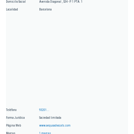
Domicilio Social
Avenida Diagonal , 534 - P. 1 PTA. 1
Localidad
Barcelona
Teléfono
93201...
Forma Jurídica
Sociedad limitada
Página Web
www.aequoadvocats.com
Marcas
1 marcas