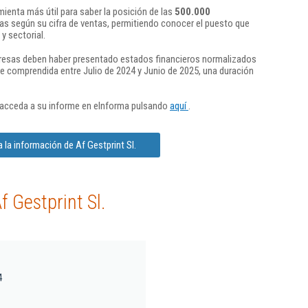
ienta más útil para saber la posición de las
500.000
s según su cifra de ventas, permitiendo conocer el puesto que
y sectorial.
presas deben haber presentado estados financieros normalizados
re comprendida entre Julio de 2024 y Junio de 2025, una duración
 acceda a su informe en eInforma pulsando
aquí
.
 la información de Af Gestprint Sl.
 Gestprint Sl.
4