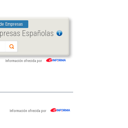
 de Empresas
mpresas Españolas
Información ofrecida por
Información ofrecida por