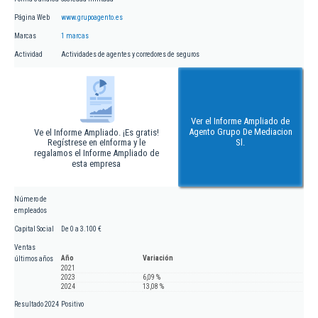
Página Web
www.grupoagento.es
Marcas
1 marcas
Actividad
Actividades de agentes y corredores de seguros
Ver el Informe Ampliado de
Agento Grupo De Mediacion
Ve el Informe Ampliado. ¡Es gratis!
Regístrese en eInforma y le
Sl.
regalamos el Informe Ampliado de
esta empresa
Número de
empleados
Capital Social
De 0 a 3.100 €
Ventas
Año
Variación
últimos años
2021
2023
6,09 %
2024
13,08 %
Resultado 2024
Positivo