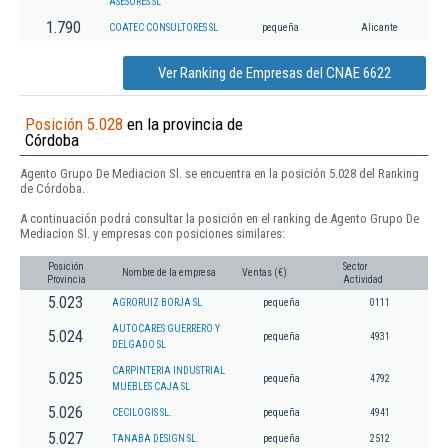
ASESORES SL
1.790
COATEC CONSULTORES SL
pequeña
Alicante
Ver Ranking de Empresas del CNAE 6622
Posición 5.028
en la provincia de
Córdoba
Agento Grupo De Mediacion Sl. se encuentra en la posición 5.028 del Ranking
de Córdoba.
A continuación podrá consultar la posición en el ranking de Agento Grupo De
Mediacion Sl. y empresas con posiciones similares:
Posición
Sector
Nombre de la empresa
Ventas (€)
Provincia
Actividad
5.023
AGRORUIZ BORJA SL
pequeña
0111
AUTOCARES GUERRERO Y
5.024
pequeña
4931
DELGADO SL
CARPINTERIA INDUSTRIAL
5.025
pequeña
4792
MUEBLES CAJA SL
5.026
CECILOGIS SL.
pequeña
4941
5.027
TANABA DESIGN SL.
pequeña
2512