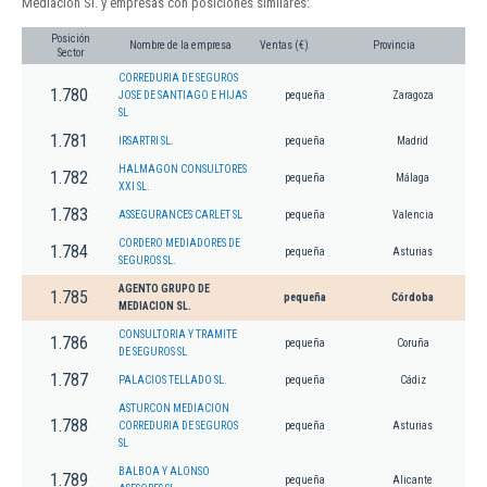
Mediacion Sl. y empresas con posiciones similares:
Posición
Nombre de la empresa
Ventas (€)
Provincia
Sector
CORREDURIA DE SEGUROS
1.780
JOSE DE SANTIAGO E HIJAS
pequeña
Zaragoza
SL
1.781
IRSARTRI SL.
pequeña
Madrid
HALMAGON CONSULTORES
1.782
pequeña
Málaga
XXI SL.
1.783
ASSEGURANCES CARLET SL
pequeña
Valencia
CORDERO MEDIADORES DE
1.784
pequeña
Asturias
SEGUROS SL.
AGENTO GRUPO DE
1.785
pequeña
Córdoba
MEDIACION SL.
CONSULTORIA Y TRAMITE
1.786
pequeña
Coruña
DE SEGUROS SL
1.787
PALACIOS TELLADO SL.
pequeña
Cádiz
ASTURCON MEDIACION
1.788
CORREDURIA DE SEGUROS
pequeña
Asturias
SL
BALBOA Y ALONSO
1.789
pequeña
Alicante