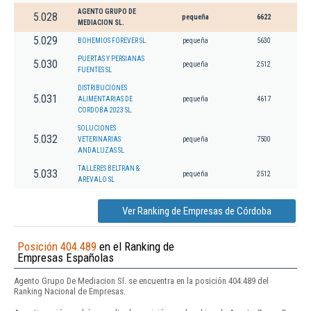
AGENTO GRUPO DE
5.028
pequeña
6622
MEDIACION SL.
5.029
BOHEMIOS FOREVER SL.
pequeña
5630
PUERTAS Y PERSIANAS
5.030
pequeña
2512
FUENTES SL
DISTRIBUCIONES
5.031
ALIMENTARIAS DE
pequeña
4617
CORDOBA 2023 SL.
SOLUCIONES
5.032
VETERINARIAS
pequeña
7500
ANDALUZAS SL
TALLERES BELTRAN &
5.033
pequeña
2512
AREVALO SL
Ver Ranking de Empresas de Córdoba
Posición 404.489
en el Ranking de
Empresas Españolas
Agento Grupo De Mediacion Sl. se encuentra en la posición 404.489 del
Ranking Nacional de Empresas.