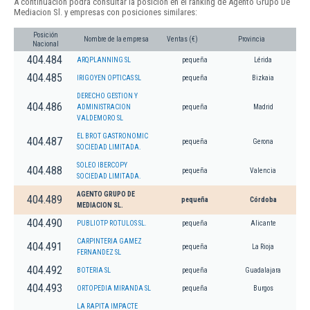
A continuación podrá consultar la posición en el ranking de Agento Grupo De
Mediacion Sl. y empresas con posiciones similares:
Posición
Nombre de la empresa
Ventas (€)
Provincia
Nacional
404.484
ARQPLANNING SL
pequeña
Lérida
404.485
IRIGOYEN OPTICAS SL
pequeña
Bizkaia
DERECHO GESTION Y
404.486
ADMINISTRACION
pequeña
Madrid
VALDEMORO SL
EL BROT GASTRONOMIC
404.487
pequeña
Gerona
SOCIEDAD LIMITADA.
SOLEO IBERCOPY
404.488
pequeña
Valencia
SOCIEDAD LIMITADA.
AGENTO GRUPO DE
404.489
pequeña
Córdoba
MEDIACION SL.
404.490
PUBLIOTP ROTULOS SL.
pequeña
Alicante
CARPINTERIA GAMEZ
404.491
pequeña
La Rioja
FERNANDEZ SL
404.492
BOTERIA SL
pequeña
Guadalajara
404.493
ORTOPEDIA MIRANDA SL
pequeña
Burgos
LA RAPITA IMPACTE