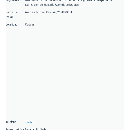
Objeto Social
La actividad de intermediación en materia de seguros de todo tipo, que se
realizará en concepto de Agencia de Seguros
Domicilio
Avenida del gran Capitan , 25 - PISO 1 4
Social
Localidad
Cordoba
Teléfono
95747...
Forma Jurídica
Sociedad limitada