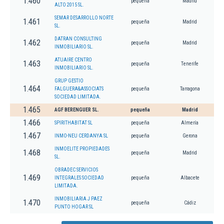
1.460
pequeña
Madrid
ALTO 2015 SL.
SEMAR DESARROLLO NORTE
1.461
pequeña
Madrid
SL.
DATRAN CONSULTING
1.462
pequeña
Madrid
INMOBILIARIO SL.
ATUAIRE CENTRO
1.463
pequeña
Tenerife
INMOBILIARIO SL.
GRUP GESTIO
1.464
FALGUERA&ASSOCIATS
pequeña
Tarragona
SOCIEDAD LIMITADA.
1.465
AGF BERENGUER SL.
pequeña
Madrid
1.466
SPIRITHABITAT SL
pequeña
Almería
1.467
INMO-NEU CERDANYA SL
pequeña
Gerona
INMOELITE PROPIEDADES
1.468
pequeña
Madrid
SL.
OBRADEC SERVICIOS
1.469
INTEGRALES SOCIEDAD
pequeña
Albacete
LIMITADA.
INMOBILIARIA J PAEZ
1.470
pequeña
Cádiz
PUNTO HOGAR SL