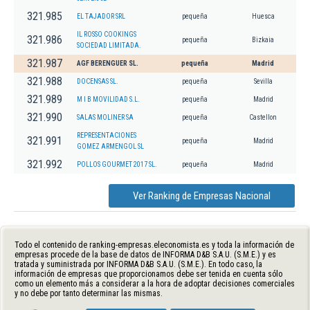
321.985
EL TAJADOR SRL
pequeña
Huesca
IL ROSSO COOKINGS
321.986
pequeña
Bizkaia
SOCIEDAD LIMITADA.
321.987
AGF BERENGUER SL.
pequeña
Madrid
321.988
DOCENSAS SL.
pequeña
Sevilla
321.989
M I B MOVILIDAD S.L.
pequeña
Madrid
321.990
SALAS MOLINER SA
pequeña
Castellon
REPRESENTACIONES
321.991
pequeña
Madrid
GOMEZ ARMENGOL SL
321.992
POLLOS GOURMET 2017 SL.
pequeña
Madrid
Ver Ranking de Empresas Nacional
Todo el contenido de ranking-empresas.eleconomista.es y toda la información de
empresas procede de la base de datos de INFORMA D&B S.A.U. (S.M.E.) y es
tratada y suministrada por INFORMA D&B S.A.U. (S.M.E.). En todo caso, la
información de empresas que proporcionamos debe ser tenida en cuenta sólo
como un elemento más a considerar a la hora de adoptar decisiones comerciales
y no debe por tanto determinar las mismas.