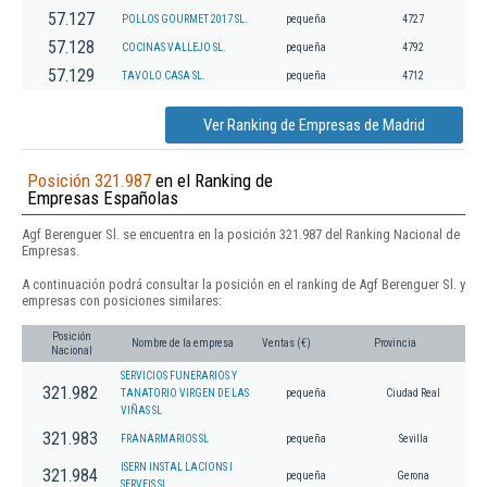
57.127
POLLOS GOURMET 2017 SL.
pequeña
4727
57.128
COCINAS VALLEJO SL.
pequeña
4792
57.129
TAVOLO CASA SL.
pequeña
4712
Ver Ranking de Empresas de Madrid
Posición 321.987
en el Ranking de
Empresas Españolas
Agf Berenguer Sl. se encuentra en la posición 321.987 del Ranking Nacional de
Empresas.
A continuación podrá consultar la posición en el ranking de Agf Berenguer Sl. y
empresas con posiciones similares:
Posición
Nombre de la empresa
Ventas (€)
Provincia
Nacional
SERVICIOS FUNERARIOS Y
321.982
TANATORIO VIRGEN DE LAS
pequeña
Ciudad Real
VIÑAS SL
321.983
FRANARMARIOS SL
pequeña
Sevilla
ISERN INSTAL LACIONS I
321.984
pequeña
Gerona
SERVEIS SL