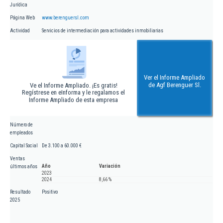
Jurídica
Página Web
www.berenguersl.com
Actividad
Servicios de intermediación para actividades inmobiliarias
Ver el Informe Ampliado
de Agf Berenguer Sl.
Ve el Informe Ampliado. ¡Es gratis!
Regístrese en eInforma y le regalamos el
Informe Ampliado de esta empresa
Número de
empleados
Capital Social
De 3.100 a 60.000 €
Ventas
Año
Variación
últimos años
2023
2024
8,66 %
Resultado
Positivo
2025