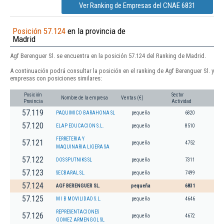
Ver Ranking de Empresas del CNAE 6831
Posición 57.124
en la provincia de
Madrid
Agf Berenguer Sl. se encuentra en la posición 57.124 del Ranking de Madrid.
A continuación podrá consultar la posición en el ranking de Agf Berenguer Sl. y
empresas con posiciones similares:
Posición
Sector
Nombre de la empresa
Ventas (€)
Provincia
Actividad
57.119
PAQUIMICO BARAHONA SL
pequeña
6820
57.120
ELAP EDUCACION S.L.
pequeña
8510
FERRETERIA Y
57.121
pequeña
4752
MAQUINARIA LIGERA SA
57.122
DOS SPUTNIKS SL
pequeña
7311
57.123
SECBARAL SL.
pequeña
7499
57.124
AGF BERENGUER SL.
pequeña
6831
57.125
M I B MOVILIDAD S.L.
pequeña
4646
REPRESENTACIONES
57.126
pequeña
4672
GOMEZ ARMENGOL SL