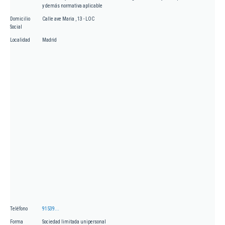
y demás normativa aplicable
Domicilio
Calle ave Maria , 13 - LOC
Social
Localidad
Madrid
Teléfono
91539...
Forma
Sociedad limitada unipersonal