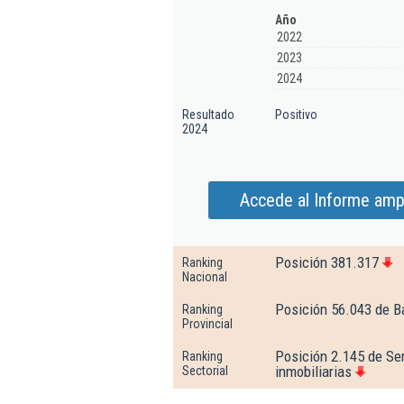
Año
2022
2023
2024
Resultado
Positivo
2024
Accede al Informe ampl
Posición 381.317
Ranking
Nacional
Posición 56.043 de B
Ranking
Provincial
Posición 2.145 de Ser
Ranking
inmobiliarias
Sectorial