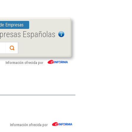
 de Empresas
mpresas Españolas
Información ofrecida por
Información ofrecida por