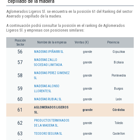
cepillado de la madera
Aglomerados Ligeros Sl. se encuentra en la posición 61 del Ranking del sector
Aserrado y cepillado de la madera.
A continuación podrá consultar la posición en el ranking de Aglomerados
Ligeros Sl. y empresas con posiciones similares:
Posición
Nombre de la empresa
Ventas (€)
Provincia
Sector
56
MADERAS IPIÑARRI SL
grande
Gipuzkoa
MADERAS ZALLO
57
grande
Bizkaia
SOCIEDAD LIMITADA.
MADERAS PEREZ GIMENEZ
58
grande
Pontevedra
SL
MADERAS ALONSO
59
grande
Burgos
LLORENTE SL
60
MADERAS RUBIAL SL
grande
León
AGLOMERADOS LIGEROS
61
grande
Córdoba
SL.
PRODUCTOS TERMINADOS
62
grande
Toledo
DE LA MADERA SL.
63
TEODORO SEGURA SL
grande
Castellon