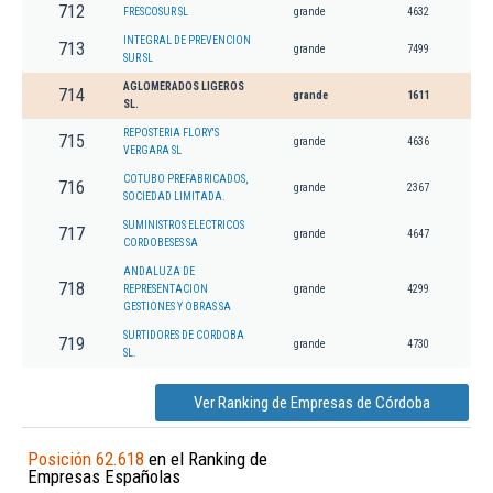
712
FRESCOSUR SL
grande
4632
INTEGRAL DE PREVENCION
713
grande
7499
SUR SL
AGLOMERADOS LIGEROS
714
grande
1611
SL.
REPOSTERIA FLORY'S
715
grande
4636
VERGARA SL
COTUBO PREFABRICADOS,
716
grande
2367
SOCIEDAD LIMITADA.
SUMINISTROS ELECTRICOS
717
grande
4647
CORDOBESES SA
ANDALUZA DE
718
REPRESENTACION
grande
4299
GESTIONES Y OBRAS SA
SURTIDORES DE CORDOBA
719
grande
4730
SL.
Ver Ranking de Empresas de Córdoba
Posición 62.618
en el Ranking de
Empresas Españolas