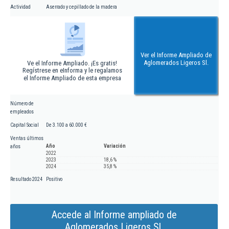
Actividad
Aserrado y cepillado de la madera
Ver el Informe Ampliado de
Aglomerados Ligeros Sl.
Ve el Informe Ampliado. ¡Es gratis!
Regístrese en eInforma y le regalamos
el Informe Ampliado de esta empresa
Número de
empleados
Capital Social
De 3.100 a 60.000 €
Ventas últimos
Año
Variación
años
2022
2023
18,6 %
2024
35,8 %
Resultado 2024
Positivo
Accede al Informe ampliado de
Aglomerados Ligeros Sl.