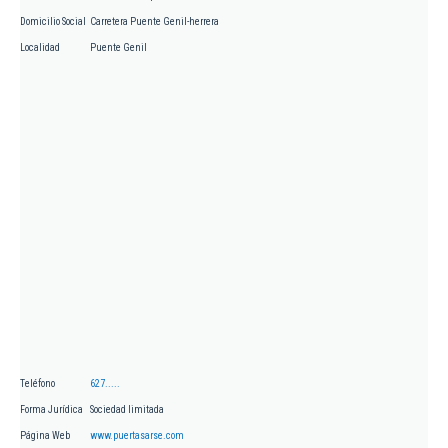
Domicilio Social
Carretera Puente Genil-herrera
Localidad
Puente Genil
Teléfono
627.....
Forma Jurídica
Sociedad limitada
Página Web
www.puertasarse.com