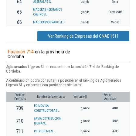
64
ASERRALPE SL
grande
Soria
MADERAS HERMANOS
65
grande
Pontevedra
CASTRO SL
66
MADERAS SOBRADO SLU
grande
Madrid
Ver Ranking de Empresas del CNAE 1611
Posición 714
en la provincia de
Córdoba
Aglomerados Ligeros Sl. se encuentra en la posición 714 del Ranking de
Córdoba.
A continuación podrá consultar la posición en el ranking de Aglomerados
Ligeros Sl. y empresas con posiciones similares:
Posición
Sector
Nombre de la empresa
Ventas (€)
Provincia
Actividad
EDIMOVISA
709
grande
4101
CONSTRUCTORA SL.
SAMA DISTRIBUCION
710
grande
4683
IBERIA SL.
711
PETROGENIL SL
grande
4730