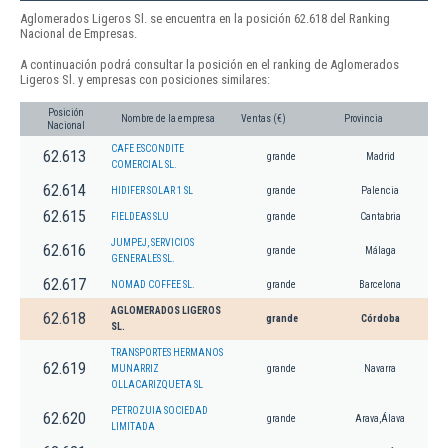
Aglomerados Ligeros Sl. se encuentra en la posición 62.618 del Ranking
Nacional de Empresas.
A continuación podrá consultar la posición en el ranking de Aglomerados
Ligeros Sl. y empresas con posiciones similares:
Posición
Nombre de la empresa
Ventas (€)
Provincia
Nacional
CAFE ESCONDITE
62.613
grande
Madrid
COMERCIAL SL.
62.614
HIDIFER SOLAR 1 SL
grande
Palencia
62.615
FIELDEAS SLU
grande
Cantabria
JUMPEJ, SERVICIOS
62.616
grande
Málaga
GENERALES SL.
62.617
NOMAD COFFEE SL.
grande
Barcelona
AGLOMERADOS LIGEROS
62.618
grande
Córdoba
SL.
TRANSPORTES HERMANOS
62.619
MUNARRIZ
grande
Navarra
OLLACARIZQUETA SL
PETROZUIA SOCIEDAD
62.620
grande
Arava,Álava
LIMITADA