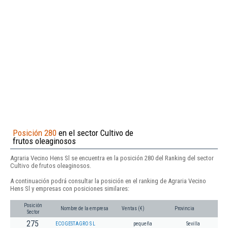
Posición 280
en el sector Cultivo de
frutos oleaginosos
Agraria Vecino Hens Sl se encuentra en la posición 280 del Ranking del sector
Cultivo de frutos oleaginosos.
A continuación podrá consultar la posición en el ranking de Agraria Vecino
Hens Sl y empresas con posiciones similares:
Posición
Nombre de la empresa
Ventas (€)
Provincia
Sector
275
ECOGESTAGRO S L
pequeña
Sevilla