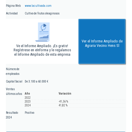
Página Web
www.lacultivada.com
Actividad
Cultivo de frutos oleaginosos
Ver el Informe Ampliado de
Agraria Vecino Hens Sl
Ve el Informe Ampliado. ¡Es gratis!
Regístrese en eInforma y le regalamos
el Informe Ampliado de esta empresa
Número de
empleados
Capital Social
De 3.100 a 60.000 €
Ventas
Año
Variación
últimos años
2022
2023
-41,56 %
2024
41,82 %
Resultado
Positivo
2024