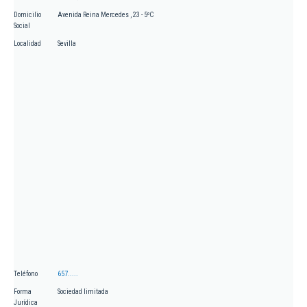
Domicilio
Avenida Reina Mercedes , 23 - 5ºC
Social
Localidad
Sevilla
Teléfono
657.....
Forma
Sociedad limitada
Jurídica