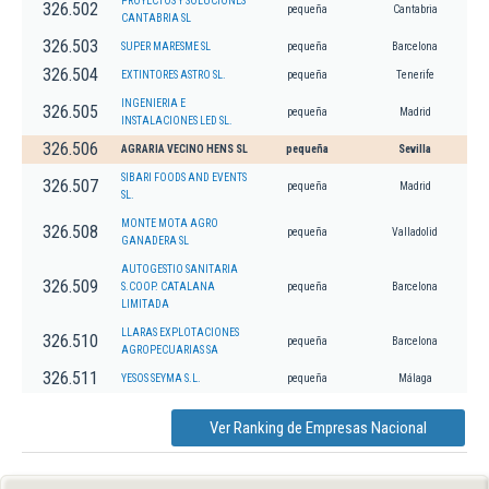
PROYECTOS Y SOLUCIONES
326.502
pequeña
Cantabria
CANTABRIA SL
326.503
SUPER MARESME SL
pequeña
Barcelona
326.504
EXTINTORES ASTRO SL.
pequeña
Tenerife
INGENIERIA E
326.505
pequeña
Madrid
INSTALACIONES LED SL.
326.506
AGRARIA VECINO HENS SL
pequeña
Sevilla
SIBARI FOODS AND EVENTS
326.507
pequeña
Madrid
SL.
MONTE MOTA AGRO
326.508
pequeña
Valladolid
GANADERA SL
AUTOGESTIO SANITARIA
326.509
S.COOP. CATALANA
pequeña
Barcelona
LIMITADA
LLARAS EXPLOTACIONES
326.510
pequeña
Barcelona
AGROPECUARIAS SA
326.511
YESOS SEYMA S.L.
pequeña
Málaga
Ver Ranking de Empresas Nacional