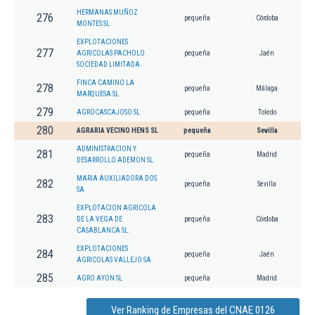
HERMANAS MUÑOZ
276
pequeña
Córdoba
MONTES SL
EXPLOTACIONES
277
AGRICOLAS PACHOLO
pequeña
Jaén
SOCIEDAD LIMITADA.
FINCA CAMINO LA
278
pequeña
Málaga
MARQUESA SL
279
AGROCASCAJOSO SL
pequeña
Toledo
280
AGRARIA VECINO HENS SL
pequeña
Sevilla
ADMINISTRACION Y
281
pequeña
Madrid
DESARROLLO ADEMON SL
MARIA AUXILIADORA DOS
282
pequeña
Sevilla
SA
EXPLOTACION AGRICOLA
283
DE LA VEGA DE
pequeña
Córdoba
CASABLANCA SL.
EXPLOTACIONES
284
pequeña
Jaén
AGRICOLAS VALLEJO SA
285
AGRO AYON SL
pequeña
Madrid
Ver Ranking de Empresas del CNAE 0126