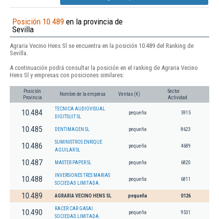
Posición 10.489
en la provincia de
Sevilla
Agraria Vecino Hens Sl se encuentra en la posición 10.489 del Ranking de
Sevilla.
A continuación podrá consultar la posición en el ranking de Agraria Vecino
Hens Sl y empresas con posiciones similares:
Posición
Sector
Nombre de la empresa
Ventas (€)
Provincia
Actividad
TECNICA AUDIOVISUAL
10.484
pequeña
5915
DIGITSUIT SL
10.485
DENTIMAGEN SL
pequeña
8623
SUMINISTROS ENRIQUE
10.486
pequeña
4689
AGUILAR SL
10.487
MASTER PAPER SL
pequeña
6820
INVERSIONES TRES MARIAS
10.488
pequeña
6811
SOCIEDAD LIMITADA.
10.489
AGRARIA VECINO HENS SL
pequeña
0126
RACER CAR GASAI
10.490
pequeña
9531
SOCIEDAD LIMITADA.