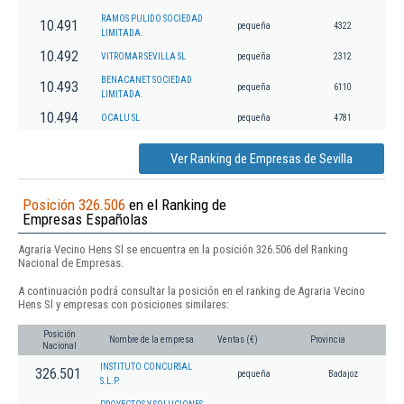
RAMOS PULIDO SOCIEDAD
10.491
pequeña
4322
LIMITADA.
10.492
VITROMAR SEVILLA SL
pequeña
2312
BENACANET SOCIEDAD
10.493
pequeña
6110
LIMITADA.
10.494
OCALU SL
pequeña
4781
Ver Ranking de Empresas de Sevilla
Posición 326.506
en el Ranking de
Empresas Españolas
Agraria Vecino Hens Sl se encuentra en la posición 326.506 del Ranking
Nacional de Empresas.
A continuación podrá consultar la posición en el ranking de Agraria Vecino
Hens Sl y empresas con posiciones similares:
Posición
Nombre de la empresa
Ventas (€)
Provincia
Nacional
INSTITUTO CONCURSAL
326.501
pequeña
Badajoz
S.L.P.