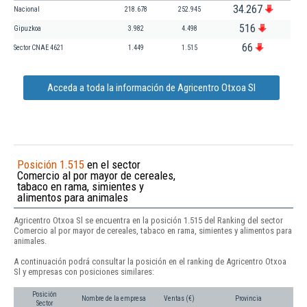
34.267
Nacional
218.678
252.945
516
Gipuzkoa
3.982
4.498
66
Sector CNAE 4621
1.449
1.515
Acceda a toda la información de Agricentro Otxoa Sl
Posición 1.515
en el sector
Comercio al por mayor de cereales,
tabaco en rama, simientes y
alimentos para animales
Agricentro Otxoa Sl se encuentra en la posición 1.515 del Ranking del sector
Comercio al por mayor de cereales, tabaco en rama, simientes y alimentos para
animales.
A continuación podrá consultar la posición en el ranking de Agricentro Otxoa
Sl y empresas con posiciones similares:
Posición
Nombre de la empresa
Ventas (€)
Provincia
Sector