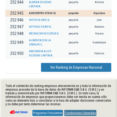
252.944
ALMERIA SOCIEDAD
pequeña
Almería
LIMITADA.
252.945
AGRICENTRO OTXOA SL
pequeña
Gipuzkoa
252.946
NIETOS DE ABEL SL
pequeña
León
252.947
NOTHING IS EASY SL.
pequeña
Baleares
252.948
MECANIZADOS HUESCA SL
pequeña
Huesca
ALIMENTACION LA
252.949
pequeña
Guadalajara
GRANJA S.L.
AMICIMIDIA ALCOY
252.950
pequeña
Valencia
SOCIEDAD LIMITADA.
Ver Ranking de Empresas Nacional
Todo el contenido de ranking-empresas.eleconomista.es y toda la información de
empresas procede de la base de datos de INFORMA D&B S.A.U. (S.M.E.) y es
tratada y suministrada por INFORMA D&B S.A.U. (S.M.E.). En todo caso, la
información de empresas que proporcionamos debe ser tenida en cuenta sólo
como un elemento más a considerar a la hora de adoptar decisiones comerciales
y no debe por tanto determinar las mismas.
Preguntas Frecuentes
Condiciones Generales