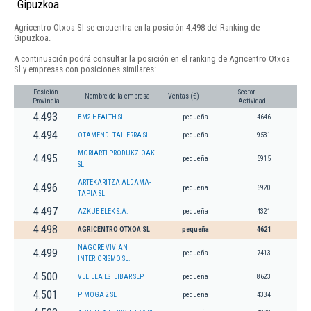
Gipuzkoa
Agricentro Otxoa Sl se encuentra en la posición 4.498 del Ranking de
Gipuzkoa.
A continuación podrá consultar la posición en el ranking de Agricentro Otxoa
Sl y empresas con posiciones similares:
Posición
Sector
Nombre de la empresa
Ventas (€)
Provincia
Actividad
4.493
BM2 HEALTH SL.
pequeña
4646
4.494
OTAMENDI TAILERRA SL.
pequeña
9531
MORIARTI PRODUKZIOAK
4.495
pequeña
5915
SL
ARTEKARITZA ALDAMA-
4.496
pequeña
6920
TAPIA SL
4.497
AZKUE ELEK S.A.
pequeña
4321
4.498
AGRICENTRO OTXOA SL
pequeña
4621
NAGORE VIVIAN
4.499
pequeña
7413
INTERIORISMO SL.
4.500
VELILLA ESTEIBAR SLP
pequeña
8623
4.501
PIMOGA 2 SL
pequeña
4334