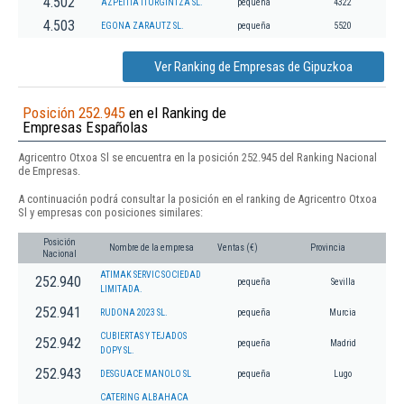
4.502
AZPEITIA ITURGINTZA SL.
pequeña
4322
4.503
EGONA ZARAUTZ SL.
pequeña
5520
Ver Ranking de Empresas de Gipuzkoa
Posición 252.945
en el Ranking de
Empresas Españolas
Agricentro Otxoa Sl se encuentra en la posición 252.945 del Ranking Nacional
de Empresas.
A continuación podrá consultar la posición en el ranking de Agricentro Otxoa
Sl y empresas con posiciones similares:
Posición
Nombre de la empresa
Ventas (€)
Provincia
Nacional
ATIMAK SERVIC SOCIEDAD
252.940
pequeña
Sevilla
LIMITADA.
252.941
RUDONA 2023 SL.
pequeña
Murcia
CUBIERTAS Y TEJADOS
252.942
pequeña
Madrid
DOPY SL.
252.943
DESGUACE MANOLO SL
pequeña
Lugo
CATERING ALBAHACA