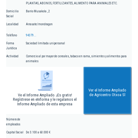
PLANTAS, ABONOS, FERTILIZANTES, ALIMENTO PARA ANIMALES ETC.
Domicilio
Barrio Musakola , 2
Social
Localidad
Arrasate/mondragon
Teléfono
94379...
Forma
Sociedad limitada unipersonal
Jurídica
Actividad
Comercio al por mayor de cereales, tabaco en rama, simientes y alimentos para
animales
Ver el Informe Ampliado
de Agricentro Otxoa Sl
Ve el Informe Ampliado. ¡Es gratis!
Regístrese en eInforma y le regalamos el
Informe Ampliado de esta empresa
Número de
empleados
Capital Social
De 3.100 a 60.000 €