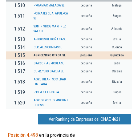
1.510
PROAMAC MALAGA SL
pequeña
Málaga
FORRAJES DE ATAPUERCA
1.511
pequeña
Burgos
SL
SUMINISTROS MARTINEZ
1.512
pequeña
Alicante
SAEZ SL
1.513
ARROCES DE DOÑANA SL
pequeña
Sevilla
1.514
CEREALES CONBAS SL
pequeña
Cuenca
1.515
AGRICENTRO OTXOA SL
pequeña
Gipuzkoa
1.516
GARZON AGRICOLA SL
pequeña
Jaén
1.517
CORREYERO GARCIA SL
pequeña
Cáceres
AGRO BILART SOCIEDAD
1.518
pequeña
Bizkaia
LIMITADA.
1.519
P PEREZ E HIJOS SA
pequeña
Burgos
AGROSERVICIOS RINCON E
1.520
pequeña
Sevilla
HIJOS SL
Ver Ranking de Empresas del CNAE 4621
Posición 4.498
en la provincia de