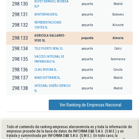
BUFET ESPAÑOL MOREDA
298.130
pequeña
Madrid
SLP
298.131
WINTERHAGER SL.
pequeña
Baleares
REPRESENTACIONES
298.132
pequeña
Alicante
CINTEX SL
AGRICOLA GALLARDO-
298.133
pequeña
Almería
VISO SL
298.134
TELE PUERTO REAL SL
pequeña
Cádiz
VACCEO INTEGRAL DE
298.135
pequeña
Salamanca
PATRIMONIO SL
298.136
CLAU RIVEIRA SL.
pequeña
Coruña
298.137
WABI SOFTWARE SL.
pequeña
Madrid
INTEGRAL DISEÑO ESPACIO
298.138
pequeña
Madrid
SL
Ver Ranking de Empresas Nacional
Todo el contenido de ranking-empresas.eleconomista.es y toda la información de
empresas procede de la base de datos de INFORMA D&B S.A.U. (S.M.E.) y es
tratada y suministrada por INFORMA D&B S.A.U. (S.M.E.). En todo caso, la