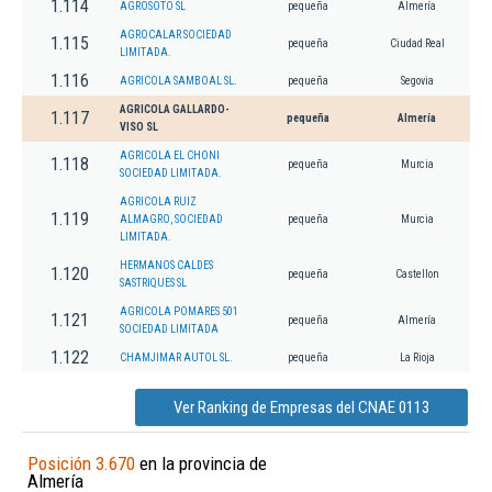
1.114
AGROSOTO SL
pequeña
Almería
AGROCALAR SOCIEDAD
1.115
pequeña
Ciudad Real
LIMITADA.
1.116
AGRICOLA SAMBOAL SL.
pequeña
Segovia
AGRICOLA GALLARDO-
1.117
pequeña
Almería
VISO SL
AGRICOLA EL CHONI
1.118
pequeña
Murcia
SOCIEDAD LIMITADA.
AGRICOLA RUIZ
1.119
ALMAGRO, SOCIEDAD
pequeña
Murcia
LIMITADA.
HERMANOS CALDES
1.120
pequeña
Castellon
SASTRIQUES SL
AGRICOLA POMARES 501
1.121
pequeña
Almería
SOCIEDAD LIMITADA
1.122
CHAMJIMAR AUTOL SL.
pequeña
La Rioja
Ver Ranking de Empresas del CNAE 0113
Posición 3.670
en la provincia de
Almería