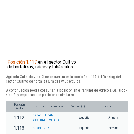
Posición 1.117
en el sector Cultivo
de hortalizas, raíces y tubérculos
Agricola Gallardo-viso Sl se encuentra en la posición 1.117 del Ranking del
sector Cultivo de hortalizas, raíces y tubérculos.
A continuación podrá consultar la posición en el ranking de Agricola Gallardo-
viso Sl y empresas con posiciones similares:
Posición
Nombre de la empresa
Ventas (€)
Provincia
Sector
BRISAS DEL CAMPO
1.112
pequeña
Almería
SOCIEDAD LIMITADA.
1.113
ADRISFOOD SL.
pequeña
Navarra