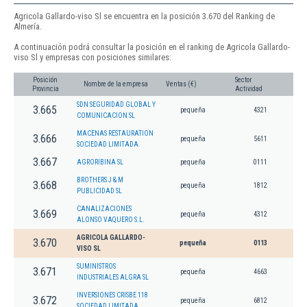
Agricola Gallardo-viso Sl se encuentra en la posición 3.670 del Ranking de
Almería.
A continuación podrá consultar la posición en el ranking de Agricola Gallardo-
viso Sl y empresas con posiciones similares:
Posición
Sector
Nombre de la empresa
Ventas (€)
Provincia
Actividad
SDN SEGURIDAD GLOBAL Y
3.665
pequeña
4321
COMUNICACION SL
MACENAS RESTAURATION
3.666
pequeña
5611
SOCIEDAD LIMITADA.
3.667
AGRORIBINA SL
pequeña
0111
BROTHERS J & M
3.668
pequeña
1812
PUBLICIDAD SL
CANALIZACIONES
3.669
pequeña
4312
ALONSO VAQUERO S.L.
AGRICOLA GALLARDO-
3.670
pequeña
0113
VISO SL
SUMINISTROS
3.671
pequeña
4663
INDUSTRIALES ALGRA SL
INVERSIONES CRISBE 118
3.672
pequeña
6812
SOCIEDAD LIMITADA.