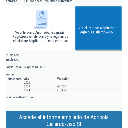
Actividad
Cultivo de hortalizas, raíces y tubérculos
Ver el Informe Ampliado de
Agricola Gallardo-viso Sl
Ve el Informe Ampliado. ¡Es gratis!
Regístrese en eInforma y le regalamos
el Informe Ampliado de esta empresa
Número de
empleados
Capital Social
Mayor de 60.000 €
Ventas
Año
Variación
últimos años
2022
2023
-38,75 %
2024
26,16 %
Resultado 2024
Positivo
Accede al Informe ampliado de Agricola
Gallardo-viso Sl