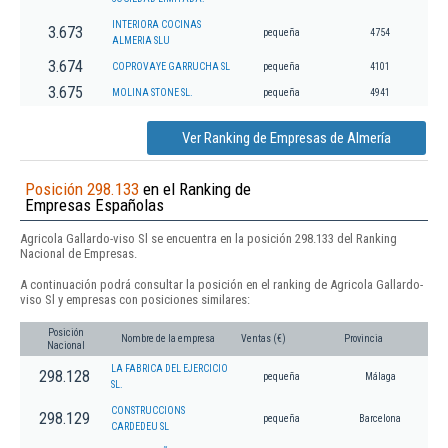
INTERIORA COCINAS
3.673
pequeña
4754
ALMERIA SLU
3.674
COPROVAYE GARRUCHA SL
pequeña
4101
3.675
MOLINA STONE SL.
pequeña
4941
Ver Ranking de Empresas de Almería
Posición 298.133
en el Ranking de
Empresas Españolas
Agricola Gallardo-viso Sl se encuentra en la posición 298.133 del Ranking
Nacional de Empresas.
A continuación podrá consultar la posición en el ranking de Agricola Gallardo-
viso Sl y empresas con posiciones similares:
Posición
Nombre de la empresa
Ventas (€)
Provincia
Nacional
LA FABRICA DEL EJERCICIO
298.128
pequeña
Málaga
SL.
CONSTRUCCIONS
298.129
pequeña
Barcelona
CARDEDEU SL