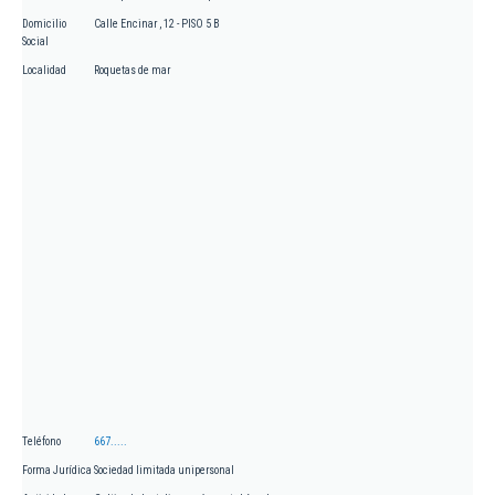
Domicilio
Calle Encinar , 12 - PISO 5 B
Social
Localidad
Roquetas de mar
Teléfono
667.....
Forma Jurídica
Sociedad limitada unipersonal