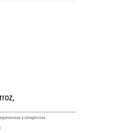
rroz,
, leguminosas y oleaginosas.
s: