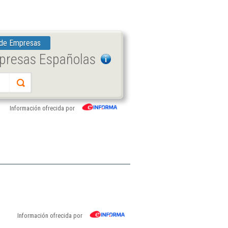
 de Empresas
mpresas Españolas
Información ofrecida por
Información ofrecida por