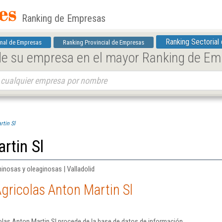
Ranking de Empresas
Ranking Sectorial
nal de Empresas
Ranking Provincial de Empresas
 de su empresa en el mayor Ranking de E
rtin Sl
rtin Sl
minosas y oleaginosas | Valladolid
gricolas Anton Martin Sl
las Anton Martin Sl procede de la base de datos de información