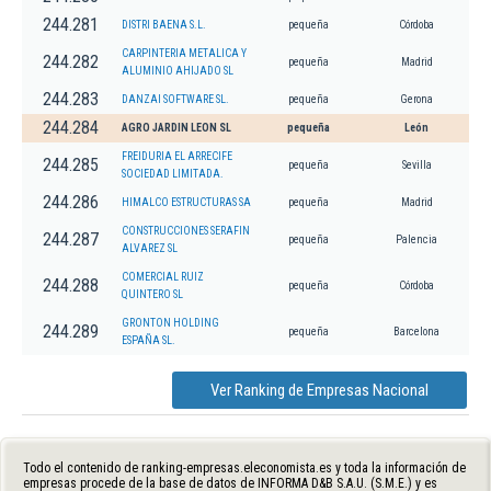
244.281
DISTRI BAENA S.L.
pequeña
Córdoba
CARPINTERIA METALICA Y
244.282
pequeña
Madrid
ALUMINIO AHIJADO SL
244.283
DANZAI SOFTWARE SL.
pequeña
Gerona
244.284
AGRO JARDIN LEON SL
pequeña
León
FREIDURIA EL ARRECIFE
244.285
pequeña
Sevilla
SOCIEDAD LIMITADA.
244.286
HIMALCO ESTRUCTURAS SA
pequeña
Madrid
CONSTRUCCIONES SERAFIN
244.287
pequeña
Palencia
ALVAREZ SL
COMERCIAL RUIZ
244.288
pequeña
Córdoba
QUINTERO SL
GRONTON HOLDING
244.289
pequeña
Barcelona
ESPAÑA SL.
Ver Ranking de Empresas Nacional
Todo el contenido de ranking-empresas.eleconomista.es y toda la información de
empresas procede de la base de datos de INFORMA D&B S.A.U. (S.M.E.) y es