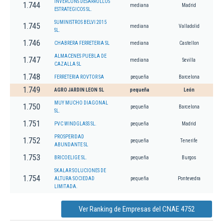
INVERCONS DESARROLLOS
1.744
mediana
Madrid
ESTRATEGICOS SL.
SUMINISTROS BELVI 2015
1.745
mediana
Valladolid
SL.
1.746
CHABRERA FERRETERIA SL
mediana
Castellon
ALMACENES PUEBLA DE
1.747
mediana
Sevilla
CAZALLA SL
1.748
FERRETERIA ROVTOR SA
pequeña
Barcelona
1.749
AGRO JARDIN LEON SL
pequeña
León
MUY MUCHO DIAGONAL
1.750
pequeña
Barcelona
SL.
1.751
PVC WINDGLASS SL.
pequeña
Madrid
PROSPERIDAD
1.752
pequeña
Tenerife
ABUNDANTE SL
1.753
BRICOELIGE SL.
pequeña
Burgos
SKALAR SOLUCIONES DE
1.754
ALTURA SOCIEDAD
pequeña
Pontevedra
LIMITADA.
Ver Ranking de Empresas del CNAE 4752