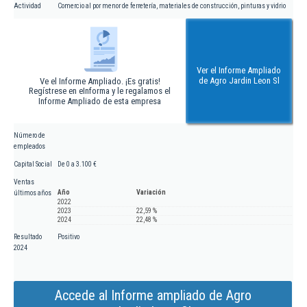
Actividad
Comercio al por menor de ferretería, materiales de construcción, pinturas y vidrio
Ver el Informe Ampliado
de Agro Jardin Leon Sl
Ve el Informe Ampliado. ¡Es gratis!
Regístrese en eInforma y le regalamos el
Informe Ampliado de esta empresa
Número de
empleados
Capital Social
De 0 a 3.100 €
Ventas
Año
Variación
últimos años
2022
2023
22,59 %
2024
22,48 %
Resultado
Positivo
2024
Accede al Informe ampliado de Agro