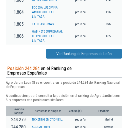
1.803
GELTRANS BIERZO SL.
pequeña
4941
BODEGA LUZDIVINA
1.804
AMIGO SOCIEDAD
pequeña
1102
LIMITADA.
1.805
TALLERES LUMA SL
pequeña
2592
GABINETE EMPRESARIAL
1.806
BIERZO SOCIEDAD
pequeña
4322
LIMITADA.
Ver Ranking de Empresas de León
Posición 244.284
en el Ranking de
Empresas Españolas
Agro Jardin Leon Sl se encuentra en la posición 244.284 del Ranking Nacional
de Empresas.
A continuación podrá consultar la posición en el ranking de Agro Jardin Leon
Sl y empresas con posiciones similares:
Posición
Nombre de la empresa
Ventas (€)
Provincia
Nacional
244.279
TICKETING EMOTIONS SL.
pequeña
Madrid
244.280
AGORAFLOR SL.
pequeña
Córdoba