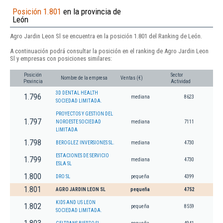
Posición 1.801
en la provincia de
León
Agro Jardin Leon Sl se encuentra en la posición 1.801 del Ranking de León.
A continuación podrá consultar la posición en el ranking de Agro Jardin Leon
Sl y empresas con posiciones similares:
Posición
Sector
Nombre de la empresa
Ventas (€)
Provincia
Actividad
3D DENTAL HEALTH
1.796
mediana
8623
SOCIEDAD LIMITADA.
PROYECTOS Y GESTION DEL
1.797
NOROESTE SOCIEDAD
mediana
7111
LIMITADA
1.798
BEROGLEZ INVERSIONES SL.
mediana
4730
ESTACIONES DE SERVICIO
1.799
mediana
4730
ESLA SL
1.800
DRO SL
pequeña
4399
1.801
AGRO JARDIN LEON SL
pequeña
4752
KIDS AND US LEON
1.802
pequeña
8559
SOCIEDAD LIMITADA.