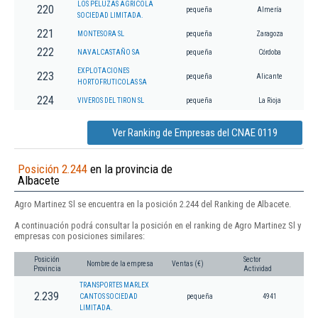
LOS PELUZAS AGRICOLA
220
pequeña
Almería
SOCIEDAD LIMITADA.
221
MONTESORA SL
pequeña
Zaragoza
222
NAVALCASTAÑO SA
pequeña
Córdoba
EXPLOTACIONES
223
pequeña
Alicante
HORTOFRUTICOLAS SA
224
VIVEROS DEL TIRON SL
pequeña
La Rioja
Ver Ranking de Empresas del CNAE 0119
Posición 2.244
en la provincia de
Albacete
Agro Martinez Sl se encuentra en la posición 2.244 del Ranking de Albacete.
A continuación podrá consultar la posición en el ranking de Agro Martinez Sl y
empresas con posiciones similares:
Posición
Sector
Nombre de la empresa
Ventas (€)
Provincia
Actividad
TRANSPORTES MARLEX
2.239
CANTOS SOCIEDAD
pequeña
4941
LIMITADA.