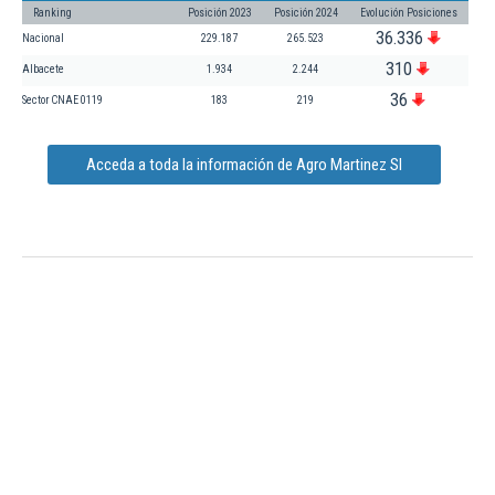
Ranking
Posición 2023
Posición 2024
Evolución Posiciones
36.336
Nacional
229.187
265.523
310
Albacete
1.934
2.244
36
Sector CNAE 0119
183
219
Acceda a toda la información de Agro Martinez Sl