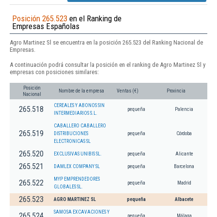
Posición 265.523
en el Ranking de
Empresas Españolas
Agro Martinez Sl se encuentra en la posición 265.523 del Ranking Nacional de
Empresas.
A continuación podrá consultar la posición en el ranking de Agro Martinez Sl y
empresas con posiciones similares:
Posición
Nombre de la empresa
Ventas (€)
Provincia
Nacional
CEREALES Y ABONOS SIN
265.518
pequeña
Palencia
INTERMEDIARIOS S.L.
CABALLERO CABALLERO
265.519
DISTRIBUCIONES
pequeña
Córdoba
ELECTRONICAS SL
265.520
EXCLUSIVAS UNIBIS SL.
pequeña
Alicante
265.521
DAMLEX COMPANY SL
pequeña
Barcelona
MYP EMPRENDEDORES
265.522
pequeña
Madrid
GLOBALES SL.
265.523
AGRO MARTINEZ SL
pequeña
Albacete
SAMOSA EXCAVACIONES Y
265.524
pequeña
Málaga