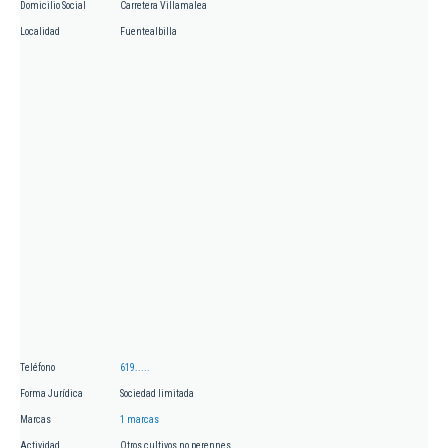
Domicilio Social
Carretera Villamalea
Localidad
Fuentealbilla
Teléfono
619.....
Forma Jurídica
Sociedad limitada
Marcas
1 marcas
Actividad
Otros cultivos no perennes