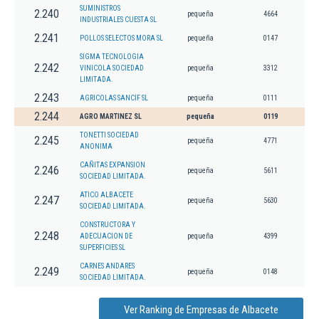
SUMINISTROS
2.240
pequeña
4664
INDUSTRIALES CUESTA SL
2.241
POLLOS SELECTOS MORA SL
pequeña
0147
SIGMA TECNOLOGIA
2.242
VINICOLA SOCIEDAD
pequeña
3312
LIMITADA.
2.243
AGRICOLAS SANCIF SL
pequeña
0111
2.244
AGRO MARTINEZ SL
pequeña
0119
TONETTI SOCIEDAD
2.245
pequeña
4771
ANONIMA
CAÑITAS EXPANSION
2.246
pequeña
5611
SOCIEDAD LIMITADA.
ATICO ALBACETE
2.247
pequeña
5630
SOCIEDAD LIMITADA.
CONSTRUCTORA Y
2.248
ADECUACION DE
pequeña
4399
SUPERFICIES SL
CARNES ANDARES
2.249
pequeña
0148
SOCIEDAD LIMITADA.
Ver Ranking de Empresas de Albacete