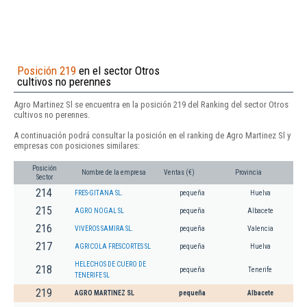
Posición 219
en el sector Otros
cultivos no perennes
Agro Martinez Sl se encuentra en la posición 219 del Ranking del sector Otros
cultivos no perennes.
A continuación podrá consultar la posición en el ranking de Agro Martinez Sl y
empresas con posiciones similares:
Posición
Nombre de la empresa
Ventas (€)
Provincia
Sector
214
FRES-GITANA SL.
pequeña
Huelva
215
AGRO NOGAL SL
pequeña
Albacete
216
VIVEROS SAMIRA SL.
pequeña
Valencia
217
AGRICOLA FRESCORTES SL
pequeña
Huelva
HELECHOS DE CUERO DE
218
pequeña
Tenerife
TENERIFE SL
219
AGRO MARTINEZ SL
pequeña
Albacete