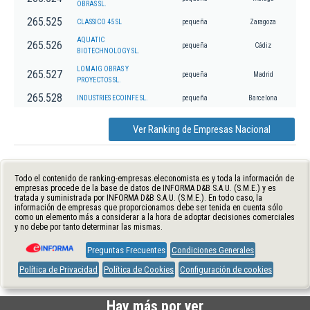
OBRAS SL.
265.525
CLASSICO 45 SL
pequeña
Zaragoza
AQUATIC
265.526
pequeña
Cádiz
BIOTECHNOLOGY SL.
LOMAIG OBRAS Y
265.527
pequeña
Madrid
PROYECTOS SL.
265.528
INDUSTRIES ECOINFE SL.
pequeña
Barcelona
Ver Ranking de Empresas Nacional
Todo el contenido de ranking-empresas.eleconomista.es y toda la información de
empresas procede de la base de datos de INFORMA D&B S.A.U. (S.M.E.) y es
tratada y suministrada por INFORMA D&B S.A.U. (S.M.E.). En todo caso, la
información de empresas que proporcionamos debe ser tenida en cuenta sólo
como un elemento más a considerar a la hora de adoptar decisiones comerciales
y no debe por tanto determinar las mismas.
Preguntas Frecuentes
Condiciones Generales
Política de Privacidad
Política de Cookies
Configuración de cookies
Hay más por ver