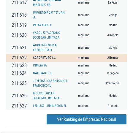
ALFARERIA CORZANA
211.617
mediana
La Rioja
MARTINEZ SA
IMPORT-EXPORT TETUAN
211.618
mediana
Málaga
SL.
211.619
PATAVAREZ SL.
mediana
Madrid
VAZQUEZ Y SORIANO
211.620
mediana
Albacete
SOCIEDAD LIMITADA
AURA INGENIERIA
211.621
mediana
Murcia
ENERGETICA SL.
211.622
AGROARTURO SL.
mediana
Alicante
211.623
INMESA SA
mediana
Madrid
211.624
NATURAUTO SL
mediana
Tarragona
JOYERIAS JOSE ANTONIO R
211.625
mediana
Pontevedra
FRANCISCO SL
BIOUCOILGREEN
211.626
mediana
Madrid
SOCIEDAD LIMITADA.
211.627
LEDILUX ILUMINACION SL
mediana
Alicante
Ver Ranking de Empresas Nacional