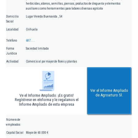
herbicidas, abonos, semillas, piensos, productos de droguería y elementos
auxiliares como herramientas para labores diversas agrícola
Domicilio
Lugar Vereda Buenavida , 54
Social
Localidad
Orihuela
Teléfono
687.....
Forma
Sociedad limitada
Jurídica
Actividad
Comercio al por mayor de flores y plantas
Ver el Informe Ampliado
de Agroarturo Sl.
Ve el Informe Ampliado. ¡Es gratis!
Regístrese en eInforma y le regalamos el
Informe Ampliado de esta empresa
Número de
empleados
Capital Social
Mayor de 60.000 €