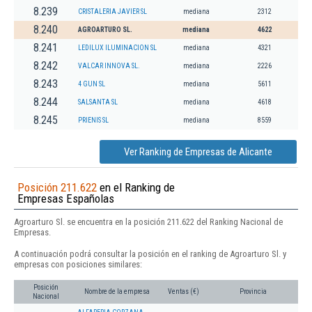
8.239
CRISTALERIA JAVIER SL
mediana
2312
8.240
AGROARTURO SL.
mediana
4622
8.241
LEDILUX ILUMINACION SL
mediana
4321
8.242
VALCAR INNOVA SL.
mediana
2226
8.243
4 GUN SL
mediana
5611
8.244
SALSANTA SL
mediana
4618
8.245
PRIENIS SL
mediana
8559
Ver Ranking de Empresas de Alicante
Posición 211.622
en el Ranking de
Empresas Españolas
Agroarturo Sl. se encuentra en la posición 211.622 del Ranking Nacional de
Empresas.
A continuación podrá consultar la posición en el ranking de Agroarturo Sl. y
empresas con posiciones similares:
Posición
Nombre de la empresa
Ventas (€)
Provincia
Nacional