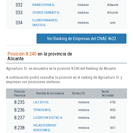
332
BAMBUCHINA SL.
mediana
Albacete
333
VIVEROS CARMAET SL
mediana
Alicante
FLORES-FERNANDEZ
334
mediana
León
SANTOS SL
Ver Ranking de Empresas del CNAE 4622
Posición 8.240
en la provincia de
Alicante
Agroarturo Sl. se encuentra en la posición 8.240 del Ranking de Alicante.
A continuación podrá consultar la posición en el ranking de Agroarturo Sl. y
empresas con posiciones similares:
Posición
Sector
Nombre de la empresa
Ventas (€)
Provincia
Actividad
8.235
L & Z 2016 SL
mediana
4752
8.236
TEYMON 88 SL
mediana
4322
8.237
LUCENTUM DIGITAL SL
mediana
5920
HELADOS SIRVENT
8.238
mediana
5611
BENIDORM SL.