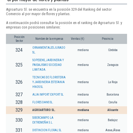
Agroarturo Sl. se encuentra en la posición 329 del Ranking del sector
Comercio al por mayor de flores y plantas.
A continuación podrá consultar la posición en el ranking de Agroarturo Sl. y
empresas con posiciones similares:
Posición
Nombre de la empresa
Ventas (€)
Provincia
Sector
ORNAMENTALES JURADO
324
mediana
Córdoba
SL.
SOPESENS, JARDINERIA Y
325
PAISAJISMO SOCIEDAD
mediana
Zaragoza
LIMITADA.
TECNICAS DE FLORISTERIA
326
Y JARDINERIA ESTEFANIA
mediana
La Rioja
HNOS SL
327
ALIA IMPORT EXPORT SL
mediana
Barcelona
328
FLORES DANS SL.
mediana
Coruña
329
AGROARTURO SL.
mediana
Alicante
SIBERCAMPO LA
330
mediana
Badajoz
EXTREMEÑA S.L.
331
DISTINCION FLORAL SL
mediana
Arava,Álava