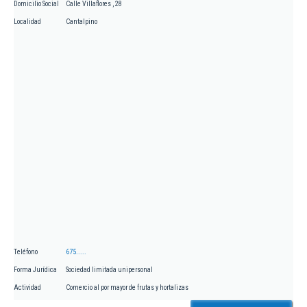
Domicilio Social
Calle Villaflores , 28
Localidad
Cantalpino
Teléfono
675.....
Forma Jurídica
Sociedad limitada unipersonal
Actividad
Comercio al por mayor de frutas y hortalizas