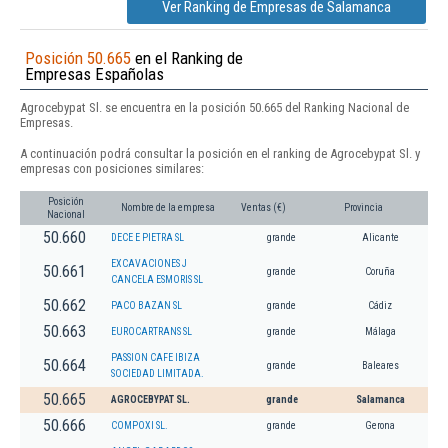
Ver Ranking de Empresas de Salamanca
Posición 50.665
en el Ranking de
Empresas Españolas
Agrocebypat Sl. se encuentra en la posición 50.665 del Ranking Nacional de
Empresas.
A continuación podrá consultar la posición en el ranking de Agrocebypat Sl. y
empresas con posiciones similares:
Posición
Nombre de la empresa
Ventas (€)
Provincia
Nacional
50.660
DECE E PIETRA SL
grande
Alicante
EXCAVACIONES J
50.661
grande
Coruña
CANCELA ESMORIS SL
50.662
PACO BAZAN SL
grande
Cádiz
50.663
EUROCARTRANS SL
grande
Málaga
PASSION CAFE IBIZA
50.664
grande
Baleares
SOCIEDAD LIMITADA.
50.665
AGROCEBYPAT SL.
grande
Salamanca
50.666
COMPOXI SL.
grande
Gerona