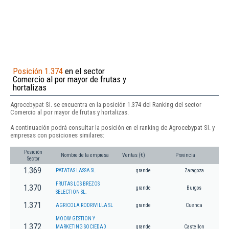
Posición 1.374
en el sector
Comercio al por mayor de frutas y
hortalizas
Agrocebypat Sl. se encuentra en la posición 1.374 del Ranking del sector
Comercio al por mayor de frutas y hortalizas.
A continuación podrá consultar la posición en el ranking de Agrocebypat Sl. y
empresas con posiciones similares:
Posición
Nombre de la empresa
Ventas (€)
Provincia
Sector
1.369
PATATAS LASSA SL
grande
Zaragoza
FRUTAS LOS BREZOS
1.370
grande
Burgos
SELECTION SL.
1.371
AGRICOLA RODRIVILLA SL
grande
Cuenca
MOOW GESTION Y
1.372
MARKETING SOCIEDAD
grande
Castellon