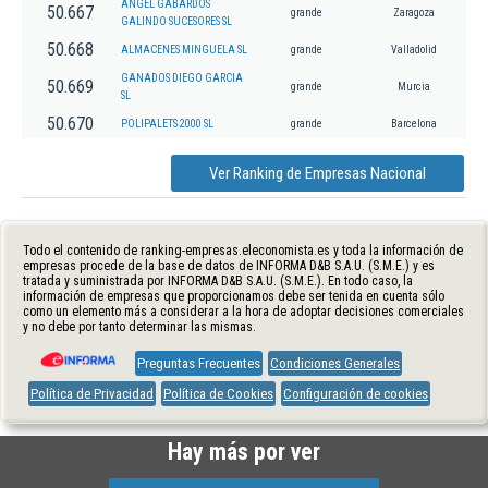
ANGEL GABARDOS
50.667
grande
Zaragoza
GALINDO SUCESORES SL
50.668
ALMACENES MINGUELA SL
grande
Valladolid
GANADOS DIEGO GARCIA
50.669
grande
Murcia
SL
50.670
POLIPALETS 2000 SL
grande
Barcelona
Ver Ranking de Empresas Nacional
Todo el contenido de ranking-empresas.eleconomista.es y toda la información de
empresas procede de la base de datos de INFORMA D&B S.A.U. (S.M.E.) y es
tratada y suministrada por INFORMA D&B S.A.U. (S.M.E.). En todo caso, la
información de empresas que proporcionamos debe ser tenida en cuenta sólo
como un elemento más a considerar a la hora de adoptar decisiones comerciales
y no debe por tanto determinar las mismas.
Preguntas Frecuentes
Condiciones Generales
Política de Privacidad
Política de Cookies
Configuración de cookies
Hay más por ver