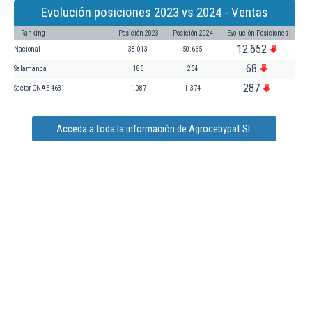
Evolución posiciones 2023 vs 2024 - Ventas
Ranking
Posición 2023
Posición 2024
Evolución Posiciones
12.652
Nacional
38.013
50.665
68
Salamanca
186
254
287
Sector CNAE 4631
1.087
1.374
Acceda a toda la información de Agrocebypat Sl.