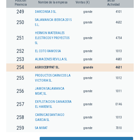
Posición
Sector
Nombre de la empresa
Ventas (€)
Provincia
Actividad
249
DARCONSA 3 SL.
grande
4101
SALAMANCA IBERICA 2015
250
grande
4632
S.L.
HERMON MATERIALES
251
ELECTRICOS Y PROYECTOS
grande
4754
SL
252
EL COTO RAMOS SA
grande
1013
253
ALMACENES REVILLA SL
grande
4683
254
AGROCEBYPAT SL.
grande
4631
PRODUCTOS CARNICOS LA
255
grande
1012
VICTORIA SL.
JAMON SALAMANCA
256
grande
1011
MEAT, SL.
EXPLOTACION GANADERA
257
grande
0146
EL HAREM SL
CARNICAS SANTIAGO
258
grande
1013
GARCIA SL
259
SA MIRAT
grande
7010