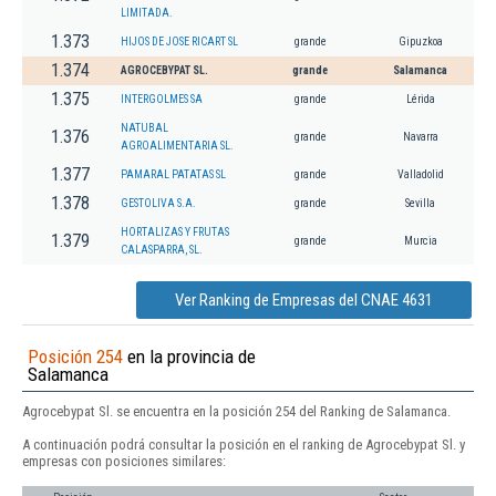
LIMITADA.
1.373
HIJOS DE JOSE RICART SL
grande
Gipuzkoa
1.374
AGROCEBYPAT SL.
grande
Salamanca
1.375
INTERGOLMES SA
grande
Lérida
NATUBAL
1.376
grande
Navarra
AGROALIMENTARIA SL.
1.377
PAMARAL PATATAS SL
grande
Valladolid
1.378
GESTOLIVA S.A.
grande
Sevilla
HORTALIZAS Y FRUTAS
1.379
grande
Murcia
CALASPARRA, SL.
Ver Ranking de Empresas del CNAE 4631
Posición 254
en la provincia de
Salamanca
Agrocebypat Sl. se encuentra en la posición 254 del Ranking de Salamanca.
A continuación podrá consultar la posición en el ranking de Agrocebypat Sl. y
empresas con posiciones similares: