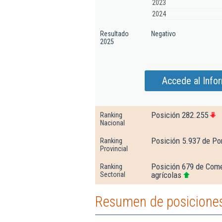
2023
2024
Resultado
Negativo
2025
Accede al Info
Posición 282.255
Ranking
Nacional
Posición 5.937 de Po
Ranking
Provincial
Posición 679 de Come
Ranking
agrícolas
Sectorial
Resumen de posicione