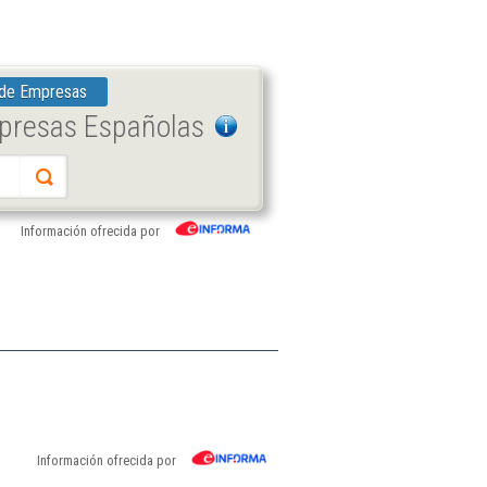
 de Empresas
mpresas Españolas
Información ofrecida por
Información ofrecida por