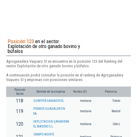
Posición 123
en el sector
Explotación de otro ganado bovino y
búfalos
Agroganadera Vaquero Sl se encuentra en la posición 123 del Ranking del
sector Explotación de otro ganado bovino y búfalos.
A continuación podrá consultar la posición en el ranking de Agroganadera
Vaquero Sl y empresas con posiciones similares:
Posición
Nombre de la empresa
Ventas (€)
Provincia
Sector
118
GOMYFER GANADOS SL
mediana
Toledo
PIENSOS GUADALENTIN
119
mediana
Madrid
SA.
EXPLOTACION GANADERA
120
mediana
Cádiz
EL MADERO S.L.
CAMPO MONTE
121
mediana
Palencia