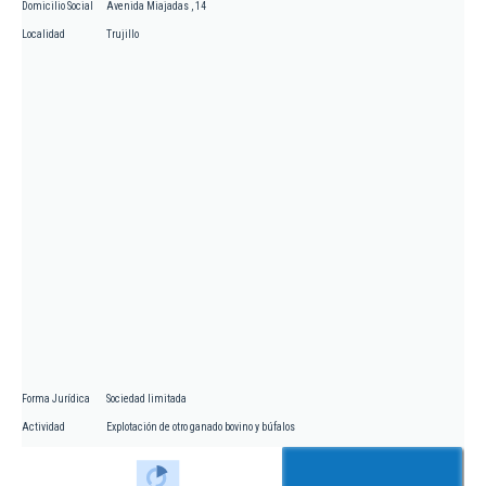
Domicilio Social
Avenida Miajadas , 14
Localidad
Trujillo
Forma Jurídica
Sociedad limitada
Actividad
Explotación de otro ganado bovino y búfalos