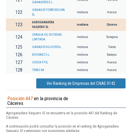
GANADEROS S.L.
GANADOS TORRE SEGURA
122
mediana
Huesca
SL
AGROGANADERA
123
mediana
Cáceres
VAQUERO SL
GRANJA GIL SOCIEDAD
124
mediana
Tarragona
LIMITADA.
125
GANADOS DOJOFER SL.
mediana
Toledo
126
BOVISAEZ S.L.
mediana
Badajoz
127
GOSCA 97 SL
mediana
Huesca
128
TERBO SA
mediana
Huesca
Ver Ranking de Empresas del CNAE 0142
Posición 447
en la provincia de
Cáceres
Agroganadera Vaquero Sl se encuentra en la posición 447 del Ranking de
Cáceres.
A continuación podrá consultar la posición en el ranking de Agroganadera
Vaquero Sl y empresas con posiciones similares: