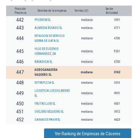
Posición
Sector
Nombre de la empresa
Ventas (€)
Provincia
Actividad
442
PYCEROM SL
mediana
1091
443
ALMEIDA ROSADO SL
mediana
4711
ESTACION DE SERVICIO
444
mediana
4730
SIERRA DE GATA SL
HIJO DE EUGENIO
445
mediana
9531
HERNANDEZ, SA
446
BASADIGA SL
mediana
4730
AGROGANADERA
447
mediana
0142
VAQUERO SL
448
EXTREPIZZA SL
mediana
5510
LOGISTICA LOS DOLMENES
449
mediana
4941
SL.
450
FRUTAS LUISI SL
mediana
4631
451
OVEJERO SEQUEIRO SL
mediana
1812
452
GANADOS PAVIR SL
mediana
4623
Ver Ranking de Empresas de Cáceres