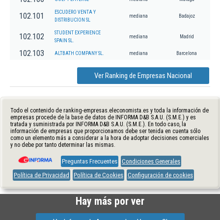
ESCUDERO VENTA Y
102.101
mediana
Badajoz
DISTRIBUCION SL
STUDENT EXPERIENCE
102.102
mediana
Madrid
SPAIN SL.
102.103
ALTBATH COMPANY SL.
mediana
Barcelona
Ver Ranking de Empresas Nacional
Todo el contenido de ranking-empresas.eleconomista.es y toda la información de
empresas procede de la base de datos de INFORMA D&B S.A.U. (S.M.E.) y es
tratada y suministrada por INFORMA D&B S.A.U. (S.M.E.). En todo caso, la
información de empresas que proporcionamos debe ser tenida en cuenta sólo
como un elemento más a considerar a la hora de adoptar decisiones comerciales
y no debe por tanto determinar las mismas.
Preguntas Frecuentes
Condiciones Generales
Política de Privacidad
Política de Cookies
Configuración de cookies
Hay más por ver