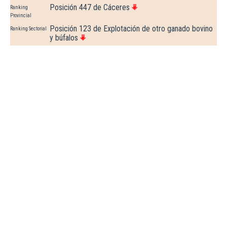
Posición 447 de Cáceres
Ranking
Provincial
Posición 123 de Explotación de otro ganado bovino
Ranking Sectorial
y búfalos