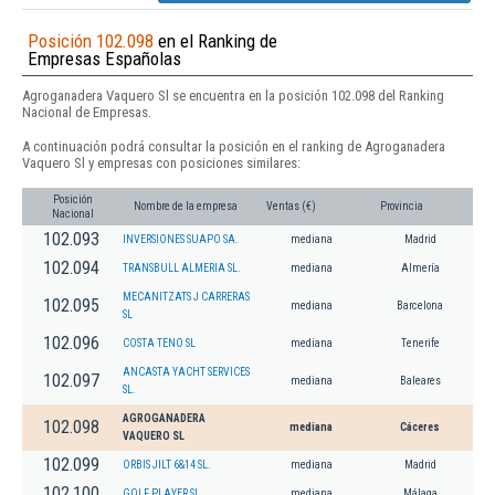
Posición 102.098
en el Ranking de
Empresas Españolas
Agroganadera Vaquero Sl se encuentra en la posición 102.098 del Ranking
Nacional de Empresas.
A continuación podrá consultar la posición en el ranking de Agroganadera
Vaquero Sl y empresas con posiciones similares:
Posición
Nombre de la empresa
Ventas (€)
Provincia
Nacional
102.093
INVERSIONES SUAPO SA.
mediana
Madrid
102.094
TRANSBULL ALMERIA SL.
mediana
Almería
MECANITZATS J CARRERAS
102.095
mediana
Barcelona
SL
102.096
COSTA TENO SL
mediana
Tenerife
ANCASTA YACHT SERVICES
102.097
mediana
Baleares
SL.
AGROGANADERA
102.098
mediana
Cáceres
VAQUERO SL
102.099
ORBIS JILT 6&14 SL.
mediana
Madrid
102.100
GOLF PLAYER SL
mediana
Málaga