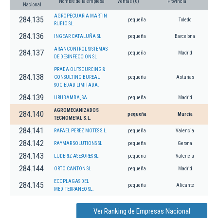
Nombre de la empresa
Ventas (€)
Provincia
Nacional
AGROPECUARIA MARTIN
284.135
pequeña
Toledo
RUBIO SL.
284.136
INGEAR CATALUÑA SL
pequeña
Barcelona
ARANCONTROL SISTEMAS
284.137
pequeña
Madrid
DE DESINFECCION SL
PRADA OUTSOURCING &
284.138
CONSULTING BUREAU
pequeña
Asturias
SOCIEDAD LIMITADA.
284.139
URUBAMBA, SA
pequeña
Madrid
AGROMECANIZADOS
284.140
pequeña
Murcia
TECNOMETAL S.L.
284.141
RAFAEL PEREZ MOTES S.L.
pequeña
Valencia
284.142
RAYMAR SOLUTIONS SL
pequeña
Gerona
284.143
LUDERIZ ASESORES SL.
pequeña
Valencia
284.144
ORTO CANTON SL
pequeña
Madrid
ECOPLAGAS DEL
284.145
pequeña
Alicante
MEDITERRANEO SL.
Ver Ranking de Empresas Nacional