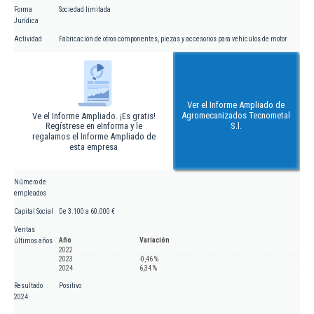
Forma
Sociedad limitada
Jurídica
Actividad
Fabricación de otros componentes, piezas y accesorios para vehículos de motor
Ver el Informe Ampliado de
Agromecanizados Tecnometal
Ve el Informe Ampliado. ¡Es gratis!
Regístrese en eInforma y le
S.l.
regalamos el Informe Ampliado de
esta empresa
Número de
empleados
Capital Social
De 3.100 a 60.000 €
Ventas
Año
Variación
últimos años
2022
2023
-0,46 %
2024
6,34 %
Resultado
Positivo
2024