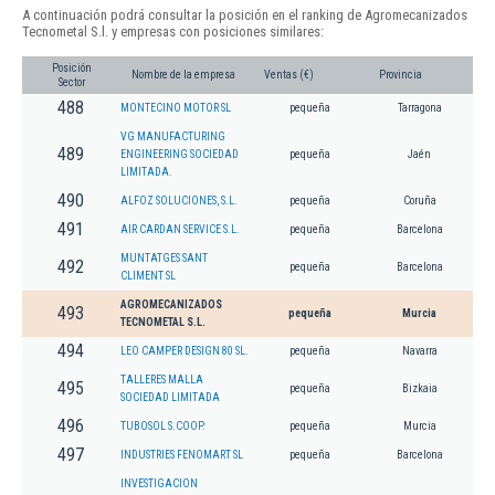
A continuación podrá consultar la posición en el ranking de Agromecanizados
Tecnometal S.l. y empresas con posiciones similares:
Posición
Nombre de la empresa
Ventas (€)
Provincia
Sector
488
MONTECINO MOTOR SL
pequeña
Tarragona
VG MANUFACTURING
489
ENGINEERING SOCIEDAD
pequeña
Jaén
LIMITADA.
490
ALFOZ SOLUCIONES, S.L.
pequeña
Coruña
491
AIR CARDAN SERVICE S.L.
pequeña
Barcelona
MUNTATGES SANT
492
pequeña
Barcelona
CLIMENT SL
AGROMECANIZADOS
493
pequeña
Murcia
TECNOMETAL S.L.
494
LEO CAMPER DESIGN 80 SL.
pequeña
Navarra
TALLERES MALLA
495
pequeña
Bizkaia
SOCIEDAD LIMITADA
496
TUBOSOL S.COOP.
pequeña
Murcia
497
INDUSTRIES FENOMART SL
pequeña
Barcelona
INVESTIGACION