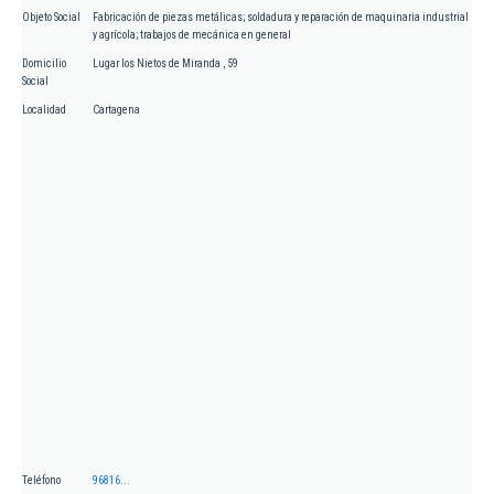
Objeto Social
Fabricación de piezas metálicas; soldadura y reparación de maquinaria industrial
y agrícola; trabajos de mecánica en general
Domicilio
Lugar los Nietos de Miranda , 59
Social
Localidad
Cartagena
Teléfono
96816...