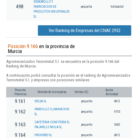
DESARROLLO Y
498
FABRICACION DE
pequeña
Valladolid
PRODUCTOS INDUSTRIALES
SL.
Ver Ranking de Empresas del CNAE 2932
Posición 9.166
en la provincia de
Murcia
Agromecanizados Tecnometal S.l. se encuentra en la posición 9.166 del
Ranking de Murcia.
A continuación podrá consultar la posición en el ranking de Agromecanizados
Tecnometal S.l. y empresas con posiciones similares:
Posición
Sector
Nombre de la empresa
Ventas (€)
Provincia
Actividad
9.161
ISELSA SL
pequeña
6812
PARDOLUZ ILUMINACION
9.162
pequeña
4755
SL
CAFETERIA CONFITERIA EL
9.163
pequeña
5630
PAJARILLO MULA SL.
9.164
PROHERSO SL
pequeña
6812