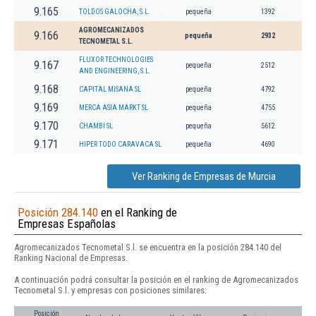
9.165
TOLDOS GALOCHA, S.L.
pequeña
1392
AGROMECANIZADOS
9.166
pequeña
2932
TECNOMETAL S.L.
FLUXOR TECHNOLOGIES
9.167
pequeña
2512
AND ENGINEERING, S.L.
9.168
CAPITAL MISANA SL
pequeña
4792
9.169
MERCA ASIA MARKT SL
pequeña
4755
9.170
CHAMBI SL
pequeña
5612
9.171
HIPER TODO CARAVACA SL
pequeña
4690
Ver Ranking de Empresas de Murcia
Posición 284.140
en el Ranking de
Empresas Españolas
Agromecanizados Tecnometal S.l. se encuentra en la posición 284.140 del
Ranking Nacional de Empresas.
A continuación podrá consultar la posición en el ranking de Agromecanizados
Tecnometal S.l. y empresas con posiciones similares:
Posición