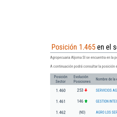
Posición 1.465
en el s
Agropecuaria Aljoma Sl se encuentra en la po
A continuación podrá consultar la posición 
Posición
Evolución
Nombre de la
Sector
Posiciones
253
1.460
SERVICIOS AG
146
1.461
GESTION INTE
1.462
(ND)
AGRO LOS SER