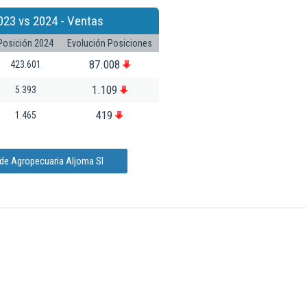
023 vs 2024 - Ventas
Posición 2024
Evolución Posiciones
87.008
423.601
1.109
5.393
419
1.465
 de Agropecuaria Aljoma Sl