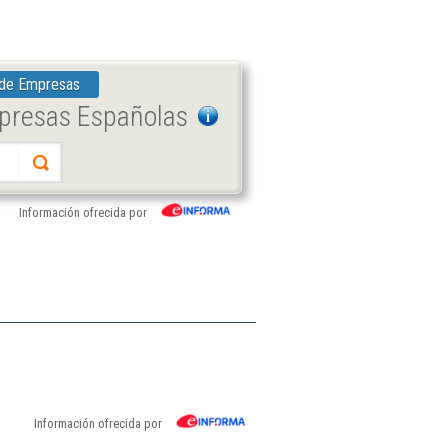
 de Empresas
mpresas Españolas
Información ofrecida por
Información ofrecida por