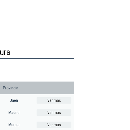
tura
Provincia
Jaén
Ver más
Madrid
Ver más
Murcia
Ver más