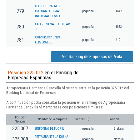
G.E.S.I. GONZALEZ
779
ESTEBAN SISTEMAS
pequeña
4647
INFORMATICOS SLL.
LA ARTESANA DEL TIETAR
780
pequeña
1052
SL.
CONSTRUCCIONES
781
pequeña
4101
FERVERAL SL
Ver Ranking de Empresas de Ávila
Posición 325.012
en el Ranking de
Empresas Españolas
Agropecuaria Hermanos Senovilla Sl se encuentra en la posición 325.012 del
Ranking Nacional de Empresas.
A continuación podrá consultar la posición en el ranking de Agropecuaria
Hermanos Senovilla Sl y empresas con posiciones similares:
Posición
Nombre de la empresa
Ventas (€)
Provincia
Nacional
325.007
SINFONIAS DE FLOR SL
pequeña
Bizkaia
RESTAURANTE LA KOSKA
325.008
pequeña
Navarra