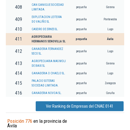
CAN GANIGUE SOCIEDAD
408
pequeña
Gerona
LIMITADA.
EXPLOTACION LEITEIRA
409
pequeña
Pontevedra
DO VALIÑO SL
410
CASEIRO DE ERNES SL.
pequeña
Lugo
AGROPECUARIA
411
pequeña
Ávila
HERMANOS SENOVILLA SL
GANADERIA FERNANDEZ
412
pequeña
Lugo
SECO SL.
AGROPECUARIA MAS MOLI
413
pequeña
Gerona
DE BAIX SL
414
GANADERIA O CHAELO SL.
pequeña
Lugo
PALACIO SOTERAS
415
pequeña
Zaragoza
SOCIEDAD LIMITADA.
416
GANADERIA NOVOA SL.
pequeña
Coruña
Ver Ranking de Empresas del CNAE 0141
Posición 776
en la provincia de
Ávila