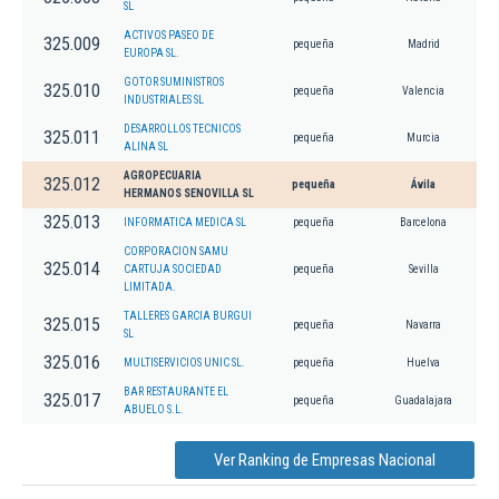
SL
ACTIVOS PASEO DE
325.009
pequeña
Madrid
EUROPA SL.
GOTOR SUMINISTROS
325.010
pequeña
Valencia
INDUSTRIALES SL
DESARROLLOS TECNICOS
325.011
pequeña
Murcia
ALINA SL
AGROPECUARIA
325.012
pequeña
Ávila
HERMANOS SENOVILLA SL
325.013
INFORMATICA MEDICA SL
pequeña
Barcelona
CORPORACION SAMU
325.014
CARTUJA SOCIEDAD
pequeña
Sevilla
LIMITADA.
TALLERES GARCIA BURGUI
325.015
pequeña
Navarra
SL
325.016
MULTISERVICIOS UNIC SL.
pequeña
Huelva
BAR RESTAURANTE EL
325.017
pequeña
Guadalajara
ABUELO S.L.
Ver Ranking de Empresas Nacional