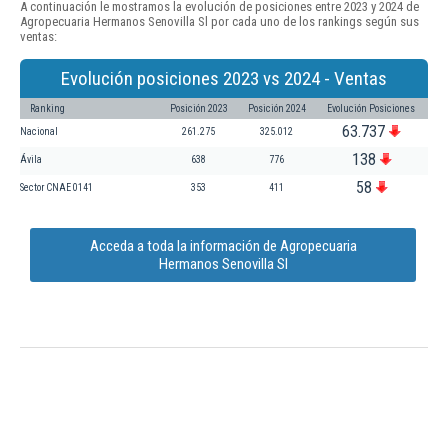
A continuación le mostramos la evolución de posiciones entre 2023 y 2024 de
Agropecuaria Hermanos Senovilla Sl por cada uno de los rankings según sus
ventas:
Evolución posiciones 2023 vs 2024 - Ventas
Ranking
Posición 2023
Posición 2024
Evolución Posiciones
63.737
Nacional
261.275
325.012
138
Ávila
638
776
58
Sector CNAE 0141
353
411
Acceda a toda la información de Agropecuaria
Hermanos Senovilla Sl