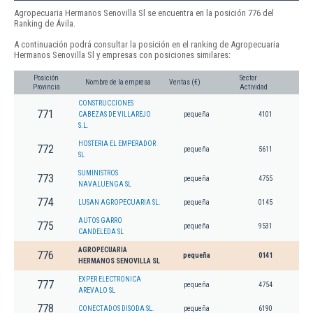
Agropecuaria Hermanos Senovilla Sl se encuentra en la posición 776 del
Ranking de Ávila.
A continuación podrá consultar la posición en el ranking de Agropecuaria
Hermanos Senovilla Sl y empresas con posiciones similares:
Posición
Sector
Nombre de la empresa
Ventas (€)
Provincia
Actividad
CONSTRUCCIONES
771
CABEZAS DE VILLAREJO
pequeña
4101
S.L.
HOSTERIA EL EMPERADOR
772
pequeña
5611
SL
SUMINISTROS
773
pequeña
4755
NAVALUENGA SL
774
LUSAN AGROPECUARIA SL.
pequeña
0145
AUTOS GARRO
775
pequeña
9531
CANDELEDA SL
AGROPECUARIA
776
pequeña
0141
HERMANOS SENOVILLA SL
EXPER ELECTRONICA
777
pequeña
4754
AREVALO SL
778
CONECTADOS DISODA SL.
pequeña
6190