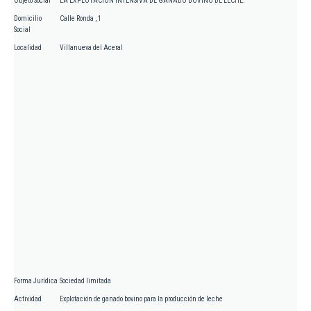
Objeto Social
LA EXPLOTACION INTENSIVA DE GANADO BOVINO DE LECHE.
Domicilio
Calle Ronda , 1
Social
Localidad
Villanueva del Aceral
Forma Jurídica
Sociedad limitada
Actividad
Explotación de ganado bovino para la producción de leche