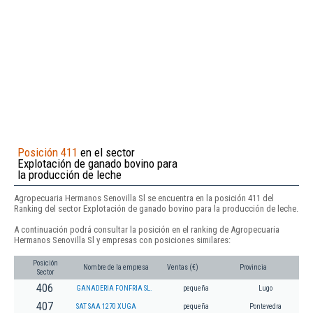
Posición 411
en el sector
Explotación de ganado bovino para
la producción de leche
Agropecuaria Hermanos Senovilla Sl se encuentra en la posición 411 del
Ranking del sector Explotación de ganado bovino para la producción de leche.
A continuación podrá consultar la posición en el ranking de Agropecuaria
Hermanos Senovilla Sl y empresas con posiciones similares:
Posición
Nombre de la empresa
Ventas (€)
Provincia
Sector
406
GANADERIA FONFRIA SL.
pequeña
Lugo
407
SAT SAA 1270 XUGA
pequeña
Pontevedra